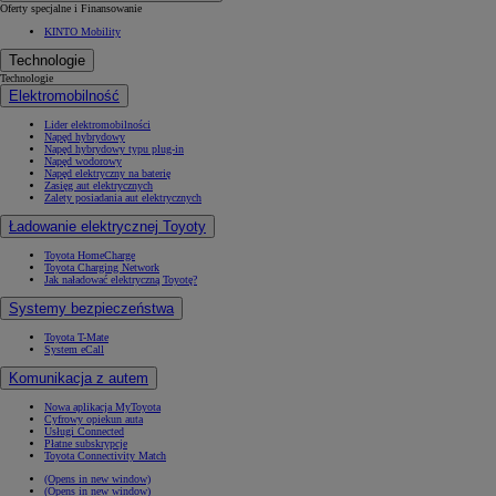
Oferty specjalne i Finansowanie
KINTO Mobility
Technologie
Technologie
Elektromobilność
Lider elektromobilności
Napęd hybrydowy
Napęd hybrydowy typu plug-in
Napęd wodorowy
Napęd elektryczny na baterię
Zasięg aut elektrycznych
Zalety posiadania aut elektrycznych
Ładowanie elektrycznej Toyoty
Toyota HomeCharge
Toyota Charging Network
Jak naładować elektryczną Toyotę?
Systemy bezpieczeństwa
Toyota T-Mate
System eCall
Komunikacja z autem
Nowa aplikacja MyToyota
Cyfrowy opiekun auta
Usługi Connected
Płatne subskrypcje
Toyota Connectivity Match
(Opens in new window)
(Opens in new window)