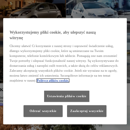
Wykorzystujemy pliki cookie, aby ulepszyć naszą
witrynę
Chcemy ułatwić Ci korzystanie z naszej strony i usprawnić świadczenie usług,
dlatego wykorzystujemy pliki cookie, które są umieszczane na Twoim
komputerze, telefonie komórkowym lub tablecie. Pomagają one nam zrozumieć
Twoje potrzeby i ulepszać funkcjonalność naszej witryny. Są wykorzystywane do
dostarczania usług i narzędzi osób trzecich, a także służą do celów reklamowych.
Zalecamy akceptację wszystkich plików cookie. Jeżeli nie wyrażasz na to zgody,
możesz łatwo zmienić ich ustawienia. Szczegółowe informacje na ten temat
znajdziesz w naszej
Polityce plików cookie.
KLUB REKORDOWYCH PRZEBIEGÓW TOYOTY
Ustawienia plików cookie
Jeździsz Toyotą, która ma przebieg co najmniej 200 000 km? Dołącz do Klubu i podziel się z nami historią
swoich podróży.
Dowiedz się więcej
(Opens in new window)
Odrzuć wszystkie
Zaakceptuj wszystkie