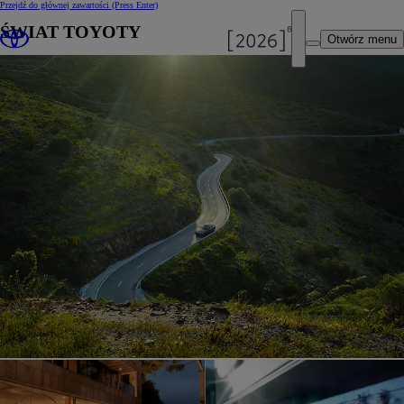
Przejdź do głównej zawartości
(Press Enter)
ŚWIAT TOYOTY
Otwórz menu