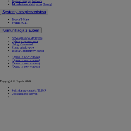
Toyota Charging Network
Jak naładować elektryczną Toyotę?
Systemy bezpieczeństwa
Toyota T-Mate
System eCall
Komunikacja z autem
Nowa aplikacja MyToyota
Cyfrowy opiekun auta
Usługi Connected
Płatne subskrypcje
Toyota Connectivity Match
(Opens in new window)
(Opens in new window)
(Opens in new window)
(Opens in new window)
Copyright © Toyota 2026
Polityka prywatności TMMP
Udostępnianie danych