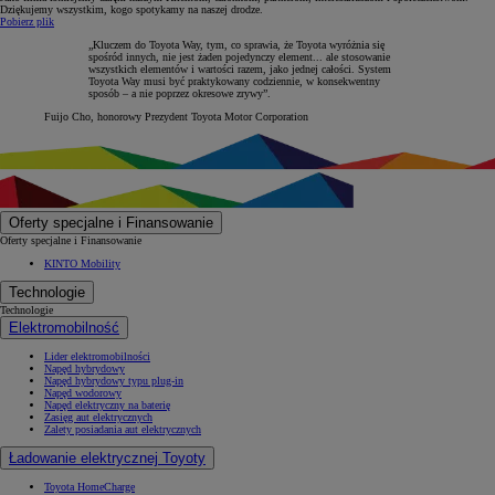
Dziękujemy wszystkim, kogo spotykamy na naszej drodze.
Pobierz plik
„Kluczem do Toyota Way, tym, co sprawia, że Toyota wyróżnia się
spośród innych, nie jest żaden pojedynczy element... ale stosowanie
wszystkich elementów i wartości razem, jako jednej całości. System
Toyota Way musi być praktykowany codziennie, w konsekwentny
sposób – a nie poprzez okresowe zrywy”.
Fuijo Cho, honorowy Prezydent Toyota Motor Corporation
Oferty specjalne i Finansowanie
Oferty specjalne i Finansowanie
KINTO Mobility
Technologie
Technologie
Elektromobilność
Lider elektromobilności
Napęd hybrydowy
Napęd hybrydowy typu plug-in
Napęd wodorowy
Napęd elektryczny na baterię
Zasięg aut elektrycznych
Zalety posiadania aut elektrycznych
Ładowanie elektrycznej Toyoty
Toyota HomeCharge