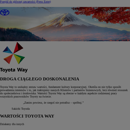
Przejdź do głównej zawartości
(Press Enter)
DROGA CIĄGŁEGO DOSKONALENIA
Toyota Way to unikalny zestaw wartości, fundament kultury korporacyjnej. Określa on nie tylko sposób
prowadzenia interesów i to, jak traktujemy naszych Klientów i partnerów biznesowych, lecz również stosunek
do społeczeństwa i środowiska. Wartości Toyota Way są obecne w każdym aspekcie codziennej pracy
wszystkich pracowników Toyoty na świecie.
„Zanim powiesz, że czegoś nie potrafisz – spróbuj.”
Sakichi Toyoda
WARTOŚCI TOYOTA WAY
Działamy dla innych