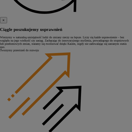
×
Ciągle poszukujemy usprawnień
Wierzymy w naturalną umiejętność ludzi do zmiany rzeczy na lepsze. Liczy się każde usprawnienie – bez
względu na jego wielkość czy zasięg. Zachęcając do innowacyjnego myślenia, prowadzącego do stopniowych
lub przełomowych zmian, staramy się ewoluować dzięki Kaizen, nigdy nie zadowalając się zastanym status
quo.
Tworzymy przestrzeń do rozwoju