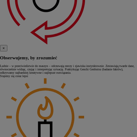
×
Obserwujemy, by zrozumieć
Ludzie – w przeciwieństwie do maszyn – odczuwają rzeczy i zjawiska instynktownie. Zestawiają twarde dane,
równocześnie widząc, czując i interpretując sytuację. Praktykując Genchi Genbutsu (badanie faktów),
odkrywamy najbardziej kreatywne i najlepsze rozwiązania.
Stajemy się coraz lepsi