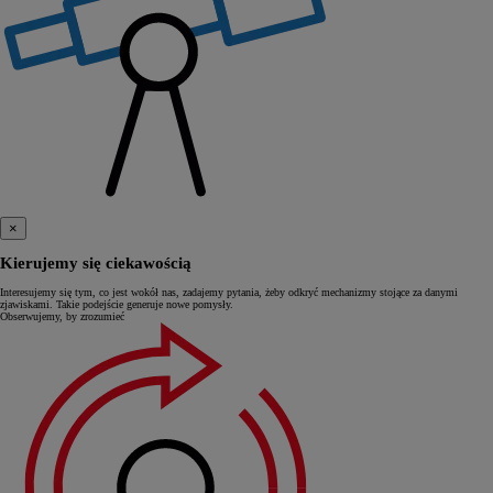
×
Kierujemy się ciekawością
Interesujemy się tym, co jest wokół nas, zadajemy pytania, żeby odkryć mechanizmy stojące za danymi
zjawiskami. Takie podejście generuje nowe pomysły.
Obserwujemy, by zrozumieć