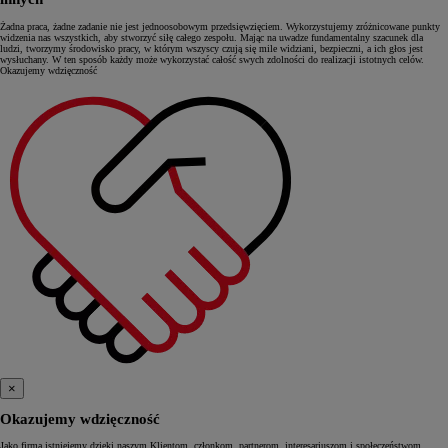
Żadna praca, żadne zadanie nie jest jednoosobowym przedsięwzięciem. Wykorzystujemy zróżnicowane punkty
widzenia nas wszystkich, aby stworzyć siłę całego zespołu. Mając na uwadze fundamentalny szacunek dla
ludzi, tworzymy środowisko pracy, w którym wszyscy czują się mile widziani, bezpieczni, a ich głos jest
wysłuchany. W ten sposób każdy może wykorzystać całość swych zdolności do realizacji istotnych celów.
Okazujemy wdzięczność
×
Okazujemy wdzięczność
Jako firma istniejemy dzięki naszym Klientom, członkom, partnerom, interesariuszom i społeczeństwom.