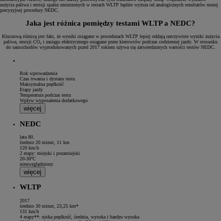
zużycia paliwa i emisji spalin zmierzonych w testach WLTP będzie wyższa od analogicznych rezultatów mniej
precyzyjnej procedury NEDC.
Jaka jest różnica pomiędzy testami WLTP a NEDC?
Kluczową różnicą jest fakt, że wyniki osiągane w procedurach WLTP lepiej oddają rzeczywiste wyniki zużycia
paliwa, emisji CO₂ i zasięgu elektrycznego osiągane przez kierowców podczas codziennej jazdy. W stosunku
do samochodów wyprodukowanych przed 2017 rokiem używa się zatwierdzonych wartości testów NEDC.
Rok wprowadzenia
Czas trwania i dystans testu
Maksymalna prędkość
Etapy jazdy
Temperatura podczas testu
Wpływ wyposażenia dodatkowego
więcej
NEDC
lata 80.
średnio 20 minut, 11 km
120 km/h
2 etapy: miejski i pozamiejski
20-30ºC
nieuwzględniony
więcej
WLTP
2017
średnio 30 minut, 23,25 km*
131 km/h
4 etapy**: niska prędkość, średnia, wysoka i bardzo wysoka