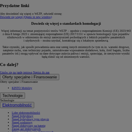
Przydatne linki
Aby dowiedzieć się więcej o WLTP, odwiedź stronę:
Dowiedz się więcej
(Opens in new window)
Dowiedz się więcej o standardach homologacji
Więcej informacji na temat przejrzystości testów WLTP – zgodnie z rozporządzeniem Komisji (UE) 2023/443
z dnia 8 lutego 2023 r. zmieniającej rozporządzenie (UE) 2017/1151 w sprawie homologacji typu pojazdów
silnikowych w odniesieniu do emisji zanieczyszczeń pochodzących z lekkich pojazdów pasażerskich
i użytkowych – można uzyskać, kontaktując się z lokalnym sprzedawcą.
Takie czynniki, jak sposób prowadzenia auta oraz szereg innych zmiennych (w tym m.in. warunki drogowe,
natężenie ruchu, stan techniczny pojazdu, zainstalowane wyposażenie dodatkowe, koła, ilość bagażu, liczba
pasażerów itd.) mogą wpływać na dane dotyczące zużycia paliwa i emisji, sprawiając, że rzeczywiste wyniki
będą różnić się od zmierzonych wartości.
Co dalej?
Umów się na jazdę testową
Napisz do nas
Oferty specjalne i Finansowanie
Oferty specjalne i Finansowanie
KINTO Mobility
Technologie
Technologie
Elektromobilność
Lider elektromobilności
Napęd hybrydowy
Napęd hybrydowy typu plug-in
Napęd wodorowy
Napęd elektryczny na baterię
Zasięg aut elektrycznych