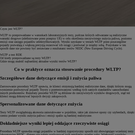
Czym jest WLTP?
WLTP to przeprowadzane w warunkach laboratoryjnych testy, podczas których odtwarzane są realistyczne
warunki drogowe (zdefiniowane przez przepisy UE) w celu określenia rzeczywistego zużycia paliwa, poziomu
emisji oraz zasięgu pojazdów zelektryfikowanych. Wyniki uzyskane w testach WLTP przez poszczególne
pojazdy pozwalają z większą precyzją oszacować ich osiągi i porównać je między sobą. Pozyskane w ten
sposób dane nie powinny być zestawiane z rezultatami testów NEDC (New European Driving Cycle).
WLTP a test RDE
Od kiedy przeprowadzane są testy WLTP?
Gdzie mogę znaleźć najbardziej aktualne wyniki testów WLTP?
Co w praktyce oznacza stosowanie procedury WLTP?
Szczegółowe dane dotyczące emisji i zużycia paliwa
Zastosowanie procedury WLTP sprawia, że klienci otrzymują bardziej realistyczne dane, dzięki którym mogą
wymiernie porównywać pojazdy Toyoty z przetestowanymi według tych samych standardów samochodami
innych producentów. Rezultaty procedur WLTP są zbliżone do rzeczywistych wyników drogowych, stąd też
klienci mogą dokonywać lepszych decyzji zakupowych.
Spersonalizowane dane dotyczące zużycia
Testy WLTP uwzględniają akcesoria zainstalowane w pojeździe, takie jak zimowe opony czy szyberdach, dzięki
czemu podane wyniki zużycia paliwa i emisji spalin są bardziej realistyczne.
Dokładniejsze wyniki lepiej oddające rzeczywiste osiągi
Procedura WLTP sprawdza osiągi pojazdów w bardziej rygorystyczny sposób niż obowiązujące wcześniej testy
laboratoryjne NEDC, dlatego nie należy porównywać tych rezultatów między sobą. Większość wyników