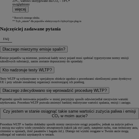
23ºC, wartości skorygowane dla CO₂ – 14ºC*
uwzględniony
więcej
* Rozruch zimnego silnika.
** Tryb „miasto” dla pojazdów elektrycznych i hybryd typu plug-in
Najczęściej zadawane pytania
FAQ
Dlaczego mierzymy emisje spalin?
Emisje pojazdów są mierzone, ponieważ każdy nowy pojazd musi spełniać rygorystyczne normy emisji
szkodliwych substancji, zanim zostanie dopuszczony do sprzedaży.
Kto nadzoruje testy WLTP?
Testy WLTP są wykonywane w specjalnym obiekcie zgodnie z procedurami określonymi przez dyrektywy
UE i przy udziale niezależnej organizacji monitorującej ich przebieg.
Dlaczego zdecydowano się wprowadzić procedurę WLTP?
Poprzedni sposób testowania pojazdów w mniej precyzyjny sposób odzwierciedlał rzeczywiste warunki
użytkowania. Procedura WLTP pozwala zmierzyć bardziej realistyczne wartości spalania, emisji i zasięgu.
Czy jestem w stanie osiągnąć takie same wartości zużycia paliwa i emisji
CO₂ w moim aucie?
Procedura WLTP w bardzo dokładny sposób mierzy rzeczywiste osiągi pojazdów, jednak na zużycie paliwa
i emisję ma wpływ wiele czynników zewnętrznych (takich jak styl jazdy, natężenie ruchu, stan techniczny auta,
ciśnienie w oponach, ilość pasażerów i bagażu itd.). Dlatego też wyniki osiągane w Twoim aucie mogą
odbiegać od wartości uzyskanych w testach.