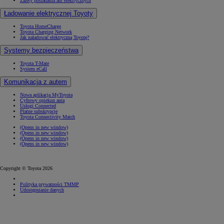
Zalety posiadania aut elektrycznych
Ładowanie elektrycznej Toyoty
Toyota HomeCharge
Toyota Charging Network
Jak naładować elektryczną Toyotę?
Systemy bezpieczeństwa
Toyota T-Mate
System eCall
Komunikacja z autem
Nowa aplikacja MyToyota
Cyfrowy opiekun auta
Usługi Connected
Płatne subskrypcje
Toyota Connectivity Match
(Opens in new window)
(Opens in new window)
(Opens in new window)
(Opens in new window)
Copyright © Toyota 2026
Polityka prywatności TMMP
Udostępnianie danych