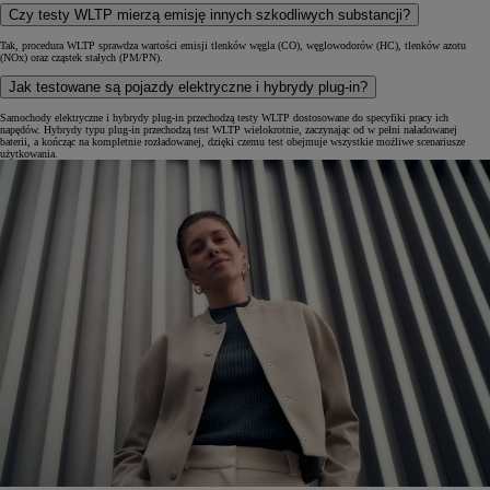
Czy testy WLTP mierzą emisję innych szkodliwych substancji?
Tak, procedura WLTP sprawdza wartości emisji tlenków węgla (CO), węglowodorów (HC), tlenków azotu
(NOx) oraz cząstek stałych (PM/PN).
Jak testowane są pojazdy elektryczne i hybrydy plug-in?
Samochody elektryczne i hybrydy plug-in przechodzą testy WLTP dostosowane do specyfiki pracy ich
napędów. Hybrydy typu plug-in przechodzą test WLTP wielokrotnie, zaczynając od w pełni naładowanej
baterii, a kończąc na kompletnie rozładowanej, dzięki czemu test obejmuje wszystkie możliwe scenariusze
użytkowania.