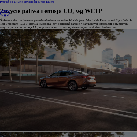
Przejdź do głównej zawartości
(Press Enter)
Zużycie paliwa i emisja CO₂ wg WLTP
Światowa zharmonizowana procedura badania pojazdów lekkich (ang. Worldwide Harmonised Light Vehicle
Test Procedure, WLTP) została stworzona, aby dostarczać bardziej wiarygodnych informacji dotyczących
zużycia paliwa oraz emisji CO₂ w porównaniu z wcześniej stosowanymi metodami badawczymi.