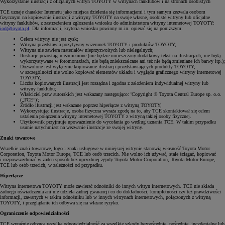
Wykorzystanie ilustracji z oficjalnych witryn TOYOTY w witrynach fanklubów i na stronach osobistych
TCE uznaje charakter Internetu jako miejsca dzielenia się informacjami i tym samym zezwala osobom
fizycznym na kopiowanie ilustracji z witryny TOYOTY na swoje własne, osobiste witryny lub oficjalne
witryny fanklubów, z zastrzeżeniem zgłoszenia wniosku do administratora witryny internetowej TOYOTY:
iod@toyota.pl
. Dla informacji, kryteria wniosku powinny m.in. opierać się na poniższym:
Celem witryny nie jest zysk;
Witryna przedstawia pozytywny wizerunek TOYOTY i produktów TOYOTY;
Witryna nie zawiera materiałów nieprzyzwoitych lub nielegalnych;
Ilustracje pozostają niezmienione (nie będzie umieszczany dodatkowy tekst na ilustracjach, nie będą
wykorzystywane w fotomontażach, nie będą zniekształcane ani też nie będą zmieniane ich barwy itp.);
Dozwolone jest wyłącznie kopiowanie ilustracji przedstawiających produkty TOYOTY;
w szczególności nie wolno kopiować elementów układu i wyglądu graficznego witryny internetowej
TOYOTY;
Liczba kopiowanych ilustracji jest rozsądna i zgodna z założeniem indywidualnej witryny lub
witryny fanklubu;
Właściciel praw autorskich jest wskazany następująco: 'Copyright © Toyota Central Europe sp. o.o.
(„TCE”)';
Źródło ilustracji jest wskazane poprzez hiperłącze z witryną TOYOTY;
Wykorzystując ilustracje, osoba fizyczna wyraża zgodę na to, aby TCE skontaktował się celem
ustalenia połączenia witryny internetowej TOYOTY z witryną takiej osoby fizycznej.
Użytkownik przyjmuje upoważnienie do wycofania go według uznania TCE. W takim przypadku
usunie natychmiast na wezwanie ilustracje ze swojej witryny.
Znaki towarowe
Wszelkie znaki towarowe, logo i znaki usługowe w niniejszej witrynie stanowią własność Toyota Motor
Corporation, Toyota Motor Europe, TCE lub osób trzecich. Nie wolno ich używać, stale ściągać, kopiować
i rozpowszechniać w żaden sposób bez uprzedniej zgody Toyota Motor Corporation, Toyota Motor Europe,
TCE lub osób trzecich, w zależności od przypadku.
Hiperłącze
Witryna internetowa TOYOTY może zawierać odnośniki do innych witryn internetowych. TCE nie składa
żadnego oświadczenia ani nie udziela żadnej gwarancji co do dokładności, kompletności czy też prawdziwości
informacji, zawartych w takim odnośniku lub w innych witrynach internetowych, połączonych z witryną
TOYOTY, i przeglądanie ich odbywa się na własne ryzyko.
Ograniczenie odpowiedzialności
TCE wyraźnie odrzuca wszelką odpowiedzialność za wszelkie szkody bezpośrednie, pośrednie, incydentalne lub