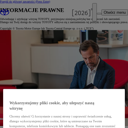
Przejdź do głównej zawartości
(Press Enter)
INFORMACJE PRAWNE
Otwórz menu
Odwiedzając i użytkując witrynę TOYOTY, przyjmujesz niniejszą politykę bez ograniczeń lub zastrzeżeń.
Dlatego też Twój dostęp do witryny TOYOTY odbywa się z zastrzeżeniem tej polityki i obowiązującego prawa.
Copyright © Toyota Motor Europe lub Toyota Central Europe sp. z o.o. („TCE”)
Wykorzystujemy pliki cookie, aby ulepszyć naszą
witrynę
Chcemy ułatwić Ci korzystanie z naszej strony i usprawnić świadczenie usług,
dlatego wykorzystujemy pliki cookie, które są umieszczane na Twoim
komputerze, telefonie komórkowym lub tablecie. Pomagają one nam zrozumieć