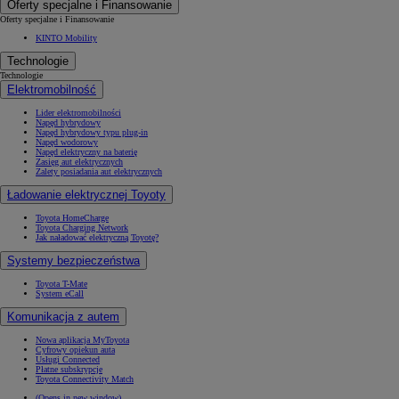
Oferty specjalne i Finansowanie
Oferty specjalne i Finansowanie
KINTO Mobility
Technologie
Technologie
Elektromobilność
Lider elektromobilności
Napęd hybrydowy
Napęd hybrydowy typu plug-in
Napęd wodorowy
Napęd elektryczny na baterię
Zasięg aut elektrycznych
Zalety posiadania aut elektrycznych
Ładowanie elektrycznej Toyoty
Toyota HomeCharge
Toyota Charging Network
Jak naładować elektryczną Toyotę?
Systemy bezpieczeństwa
Toyota T-Mate
System eCall
Komunikacja z autem
Nowa aplikacja MyToyota
Cyfrowy opiekun auta
Usługi Connected
Płatne subskrypcje
Toyota Connectivity Match
(Opens in new window)