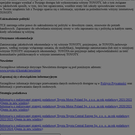
specjalne mogące wynikać z Twojego dostępu lub wykorzystania witryny TOYOTY, lub z tym związane
w jakikolwiek sposób, w tym, lecz bez ograniczenia, wszelkie straty lub szkody spowodowane wirusem
w Twoim urządzeniu lub z Twojego oparcia się o informacje, uzyskane za pośrednictwem witryny internetowej
TOYOTY.
Uaktualnienie polityki
TCE zastrzega sobie prawo do uaktualnienia tej polityki w dowolnym czasie, stosownie do potrzeb
handlowych. Zapraszamy do odwiedzania niniejszej strony w celu zapoznania się z polityką za każdym razem,
kiedy odwiedzasz tę witrynę.
Otrzymane rekomendacje
Zamieszczając jakiekolwiek rekomendacje w tej witrynie TOYOTY, przyjmujesz, że TOYOTA zachowuje
prawo, według swojego wyłącznego uznania, do modyfikacji, bezpłatnego zamieszczania (lub nie) w niniejszej
witrynie TOYOTY otrzymanych rekomendacji. TOYOTA nie przyjmuje żadnej odpowiedzialności za treść
komunikatów publikowanych w witrynie internetowej TOYOTY.
Newsletter
Szczegółowe informacje dotyczące Newslettera dostępne są pod poniższym adresem:
www.toyota.pl/kontakt/newsletter
Zapoznaj się z obowiązkiem informacyjnym
Szczegółowe informacje dotyczące przetwarzania danych osobowych dostępne są w
Polityce Prywatności
oraz
Informacji o przetwarzaniu danych osobowych.
Strategia podatkowa
Informacja o realizowanej strategii podatkowej Toyota Motor Poland Sp. z o.o. za rok podatkowy 2021/2022
(Opens in new window)
Informacja o realizowanej strategii podatkowej Toyota Motor Poland Sp. z o.o. za rok podatkowy 2020/2021
(Opens in new window)
Informacja o realizowanej strategii podatkowej Toyota Toyota Central Europe Sp. z o. o. za rok podatkowy
2022/2023
(Opens in new window)
Informacja o realizowanej strategii podatkowej Toyota Toyota Central Europe Sp. z o. o. za rok podatkowy
2023/2024
(Opens in new window)