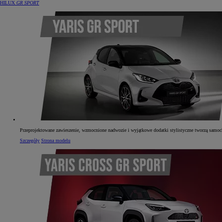
HILUX
GR SPORT
Przeprojektowane zawieszenie, wzmocnione nadwozie i wyjątkowe dodatki stylistyczne tworzą samochó
Szczegóły
Strona modelu