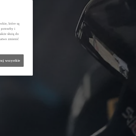
okie, które są
potrzeby i
także służą do
łatwo zmienić
uj wszystkie