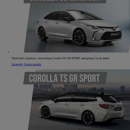
Niezwykle wyrazista i nowoczesna Corolla SD
GR SPORT
zainspiruje Cię do jazdy.
Szczegóły
Strona modelu