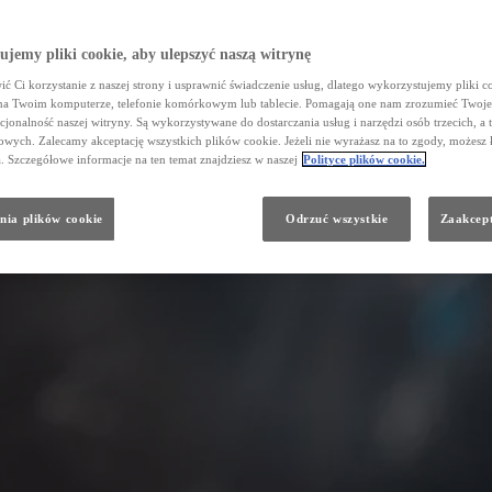
jemy pliki cookie, aby ulepszyć naszą witrynę
ć Ci korzystanie z naszej strony i usprawnić świadczenie usług, dlatego wykorzystujemy pliki co
na Twoim komputerze, telefonie komórkowym lub tablecie. Pomagają one nam zrozumieć Twoje 
cjonalność naszej witryny. Są wykorzystywane do dostarczania usług i narzędzi osób trzecich, a 
wych. Zalecamy akceptację wszystkich plików cookie. Jeżeli nie wyrażasz na to zgody, możesz 
a. Szczegółowe informacje na ten temat znajdziesz w naszej
Polityce plików cookie.
nia plików cookie
Odrzuć wszystkie
Zaakcept