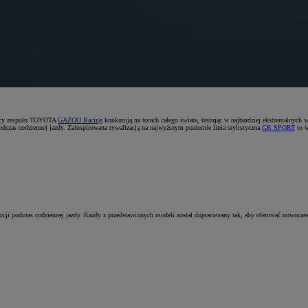
rowcy zespołu TOYOTA
GAZOO Racing
konkurują na torach całego świata, testując w najbardziej ekstremalnych
dczas codziennej jazdy. Zainspirowana rywalizacją na najwyższym poziomie linia stylistyczna
GR SPORT
to w
ocji podczas codziennej jazdy. Każdy z przedstawionych modeli został dopracowany tak, aby oferować nowoczes