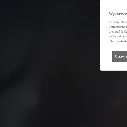
Wykorzystu
Chcemy ułatwi
umieszczane 
ulepszać funk
celów reklamo
ich ustawieni
Ustawie