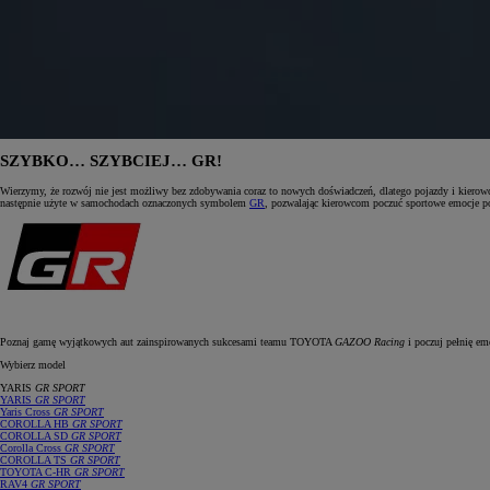
SZYBKO… SZYBCIEJ… GR!
Wierzymy, że rozwój nie jest możliwy bez zdobywania coraz to nowych doświadczeń, dlatego pojazdy i kie
następnie użyte w samochodach oznaczonych symbolem
GR
, pozwalając kierowcom poczuć sportowe emocje po
Poznaj gamę wyjątkowych aut zainspirowanych sukcesami teamu TOYOTA
GAZOO Racing
i poczuj pełnię em
Wybierz model
YARIS
GR SPORT
YARIS
GR SPORT
Yaris Cross
GR SPORT
COROLLA HB
GR SPORT
COROLLA SD
GR SPORT
Corolla Cross
GR SPORT
COROLLA TS
GR SPORT
TOYOTA C‑HR
GR SPORT
RAV4
GR SPORT