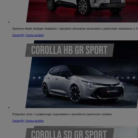
Sportowe detale dodające charakteru i specjalnie dostrojone zawieszenie z prześwitem obniżonym o 
Szczegóły
Strona modelu
Połączenie stylu i wyjątkowego wyposażenia w prawdziwie sportowym wydaniu.
Szczegóły
Strona modelu