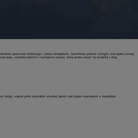
 warunkach opracowane technologie i własne umiejętności. Sprawdzone podczas wyścigów rozwiązania zostają
yraz pasji, współzawodnictwa i wyścigowej estetyki, którą można cieszyć się na każdej z dróg.
ny design, wnętrze pełne materiałów wysokiej jakości oraz bogate wyposażenie w standardzie.