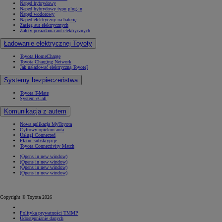
Napęd hybrydowy
Napęd hybrydowy typu plug-in
Napęd wodorowy
Napęd elektryczny na baterię
Zasięg aut elektrycznych
Zalety posiadania aut elektrycznych
Ładowanie elektrycznej Toyoty
Toyota HomeCharge
Toyota Charging Network
Jak naładować elektryczną Toyotę?
Systemy bezpieczeństwa
Toyota T-Mate
System eCall
Komunikacja z autem
Nowa aplikacja MyToyota
Cyfrowy opiekun auta
Usługi Connected
Płatne subskrypcje
Toyota Connectivity Match
(Opens in new window)
(Opens in new window)
(Opens in new window)
(Opens in new window)
Copyright © Toyota 2026
Polityka prywatności TMMP
Udostępnianie danych