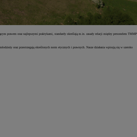
ującym prawem oraz najlepszymi praktykami, standardy określają m.in. zasady relacji między personelem TMMP
dzieży oraz przestrzegają określonych norm etycznych i prawnych. Nasze działania wpisują się w szeroko