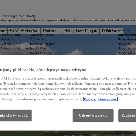
h
Technologie
Świat Toyoty
odejmujemy świadome działania, aby zapewnić młodym osobom – uczniom, stażystom i wszystkim, którzy odwie
us
Innowacje
Świat Toyoty
Elektromobilność
Produkcja
zne
SUV i Terenowe
Rodzinne
Hybrydowe Plug-in
Dostawcze
Toyota T-Mate
Dlaczego Toyota?
Lider elektr
Obecne pro
Motorsport
O Toyocie
Napęd hybr
Nasi odbior
System eCall
Toyota w Europie
Napęd hybry
Cyfrowy opiekun auta
Toyota Way
Napęd wodo
Toyota Mobility
Napęd elektr
wspiera aktywnych"
Norma WLTP
Zasięg aut e
nduct & whistleblowing procedure
Historyczne Modele
Zalety posia
dnych
jemy pliki cookie, aby ulepszyć naszą witrynę
ć Ci korzystanie z naszej strony i usprawnić świadczenie usług, dlatego wykorzystujemy pliki co
na Twoim komputerze, telefonie komórkowym lub tablecie. Pomagają one nam zrozumieć Twoje 
cjonalność naszej witryny. Są wykorzystywane do dostarczania usług i narzędzi osób trzecich, a 
wych. Zalecamy akceptację wszystkich plików cookie. Jeżeli nie wyrażasz na to zgody, możesz 
a. Szczegółowe informacje na ten temat znajdziesz w naszej
Polityce plików cookie.
nia plików cookie
Odrzuć wszystkie
Zaakcept