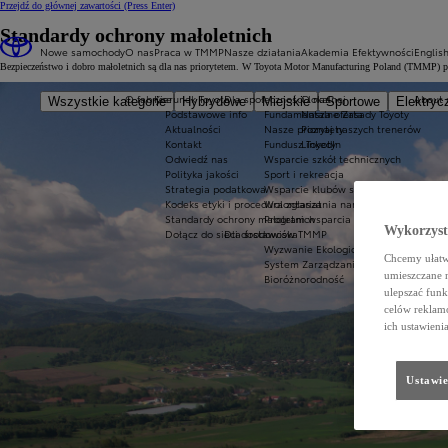
Przejdź do głównej zawartości
(Press Enter)
Standardy ochrony małoletnich
Nowe samochody
O nas
Praca w TMMP
Nasze działania
Akademia Efektywności
Englis
Bezpieczeństwo i dobro małoletnich są dla nas priorytetem. W Toyota Motor Manufacturing Poland (TMMP) p
O fabryce
Kierunek Toyota
Dla społeczności lokalnej
O nas
About 
Wszystkie kategorie
Hybrydowe
Miejskie
Sportowe
Elektryc
Podstawowe info
Fundamentalne Zasady Toyoty
Nasza oferta
Aktualności
Nasze priorytety
Poznaj naszych trenerów
Kontakt
Fundusz Toyoty
LinkedIn
Odwiedź nas
Wsparcie szkół technicznych
Polityka jakości
Sport i rekreacja
Strategia podatkowa
Wsparcie klubów sportowych "Toyota 
Kodeks etyki i procedura zgłaszania naruszeń_Code of Co
Wolontariat
Standardy ochrony małoletnich
Program wsparcia osób neuroróżnoro
Wykorzystu
Dołącz do sieci dostawców TMMP
Dla środowiska
Wyzwanie Ekologiczne 2050
Chcemy ułatwi
System Zarządzania Środowiskowego
umieszczane 
Bioróżnorodność
ulepszać funk
celów reklamo
ich ustawieni
Ustawie