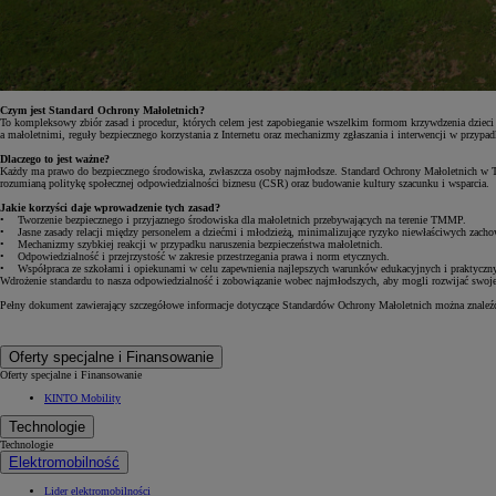
Czym jest Standard Ochrony Małoletnich?
To kompleksowy zbiór zasad i procedur, których celem jest zapobieganie wszelkim formom krzywdzenia dzieci
a małoletnimi, reguły bezpiecznego korzystania z Internetu oraz mechanizmy zgłaszania i interwencji w przypad
Dlaczego to jest ważne?
Każdy ma prawo do bezpiecznego środowiska, zwłaszcza osoby najmłodsze. Standard Ochrony Małoletnich w TMM
rozumianą politykę społecznej odpowiedzialności biznesu (CSR) oraz budowanie kultury szacunku i wsparcia.
Jakie korzyści daje wprowadzenie tych zasad?
• Tworzenie bezpiecznego i przyjaznego środowiska dla małoletnich przebywających na terenie TMMP.
• Jasne zasady relacji między personelem a dziećmi i młodzieżą, minimalizujące ryzyko niewłaściwych zacho
• Mechanizmy szybkiej reakcji w przypadku naruszenia bezpieczeństwa małoletnich.
• Odpowiedzialność i przejrzystość w zakresie przestrzegania prawa i norm etycznych.
• Współpraca ze szkołami i opiekunami w celu zapewnienia najlepszych warunków edukacyjnych i praktyczn
Wdrożenie standardu to nasza odpowiedzialność i zobowiązanie wobec najmłodszych, aby mogli rozwijać swoj
Pełny dokument zawierający szczegółowe informacje dotyczące Standardów Ochrony Małoletnich można znaleźć 
Oferty specjalne i Finansowanie
Oferty specjalne i Finansowanie
KINTO Mobility
Technologie
Technologie
Elektromobilność
Lider elektromobilności