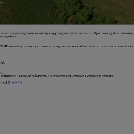
 i młodzieży oraz reagowanie na sytuacje mogące zagrażać ich bezpieczeństwu. Opracowane zgodnie z obowiąz
ku zagrożenia.
P gwarantują, że wszyscy członkowie naszego zespołu są świadomi odpowiedzialności za ochronę dzieci i mło
wań.
ych.
e umiejętności i zdobywać doświadczenie w atmosferze bezpieczeństwa i wzajemnego szacunku.
tutaj [
Standardy]
.