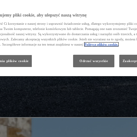
jemy pliki cookie, aby ulepszyć naszą witrynę
ć Ci korzystanie z naszej strony i usprawnić świadczenie usług, dlatego wykorzystujemy pliki co
na Twoim komputerze, telefonie komórkowym lub tablecie. Pomagają one nam zrozumieć Twoje 
cjonalność naszej witryny. Są wykorzystywane do dostarczania usług i narzędzi osób trzecich, a 
wych. Zalecamy akceptację wszystkich plików cookie. Jeżeli nie wyrażasz na to zgody, możesz 
a. Szczegółowe informacje na ten temat znajdziesz w naszej
Polityce plików cookie.
nia plików cookie
Odrzuć wszystkie
Zaakcept