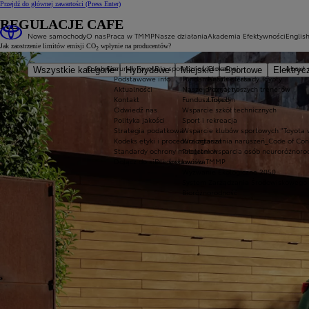
Przejdź do głównej zawartości
(Press Enter)
REGULACJE CAFE
Nowe samochody
O nas
Praca w TMMP
Nasze działania
Akademia Efektywności
Englis
Jak zaostrzenie limitów emisji CO
wpłynie na producentów?
2
O fabryce
Kierunek Toyota
Dla społeczności lokalnej
O nas
About 
Wszystkie kategorie
Hybrydowe
Miejskie
Sportowe
Elektryc
Podstawowe info
Fundamentalne Zasady Toyoty
Nasza oferta
Aktualności
Nasze priorytety
Poznaj naszych trenerów
Kontakt
Fundusz Toyoty
LinkedIn
Odwiedź nas
Wsparcie szkół technicznych
Polityka jakości
Sport i rekreacja
Strategia podatkowa
Wsparcie klubów sportowych "Toyota 
Kodeks etyki i procedura zgłaszania naruszeń_Code of Co
Wolontariat
Standardy ochrony małoletnich
Program wsparcia osób neuroróżnoro
Dołącz do sieci dostawców TMMP
Dla środowiska
Wyzwanie Ekologiczne 2050
System Zarządzania Środowiskowego
Bioróżnorodność