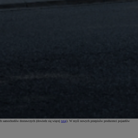
ich samochodów dostawczych (dowiedz się więcej
tutaj
). W myśl nowych przepisów producenci pojazdów