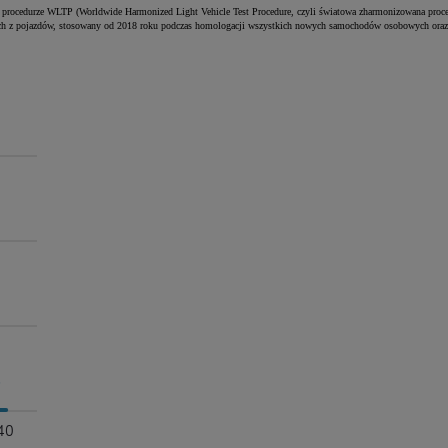
nej procedurze WLTP (Worldwide Harmonized Light Vehicle Test Procedure, czyli światowa zharmonizowana proced
ych z pojazdów, stosowany od 2018 roku podczas homologacji wszystkich nowych samochodów osobowych ora
5
40