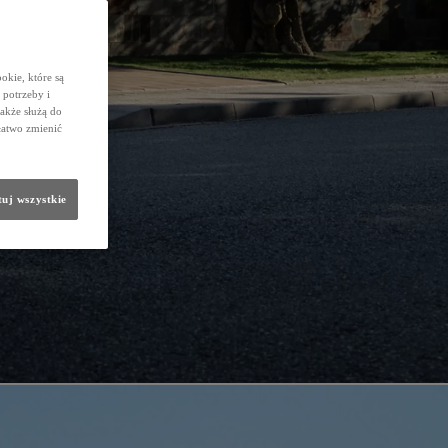
okie, które są
potrzeby i
także służą do
łatwo zmienić
uj wszystkie