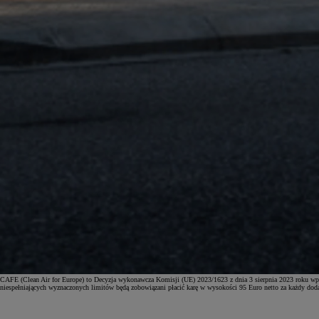
CAFE (Clean Air for Europe) to Decyzja wykonawcza Komisji (UE) 2023/1623 z dnia 3 sierpnia 2023 roku wp
niespełniających wyznaczonych limitów będą zobowiązani płacić karę w wysokości 95 Euro netto za każdy d