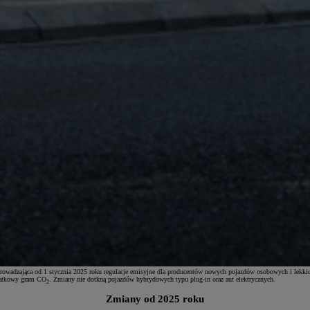
rowadzająca od 1 stycznia 2025 roku regulacje emisyjne dla producentów nowych pojazdów osobowych i lekk
odatkowy gram CO
. Zmiany nie dotkną pojazdów hybrydowych typu plug-in oraz aut elektrycznych.
2
Zmiany od 2025 roku