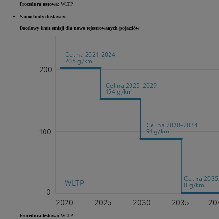
Procedura testowa:
WLTP
Samochody dostawcze
Docelowy limit emisji dla nowo rejestrowanych pojazdów
Cel na 2021-2024
205 g/km
200
Cel na 2025-2029
154 g/km
Cel na 2030-2034
100
91 g/km
Cel na 2035
WLTP
0 g/km
0
2020
2025
2030
2035
20
Procedura testowa:
WLTP