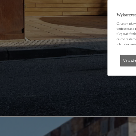
Wykorzystu
Chcemy ułatwi
umieszczane 
ulepszać funk
celów reklamo
ich ustawieni
Ustawie