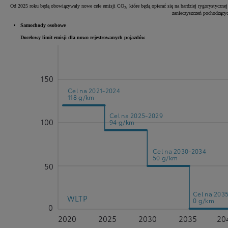
Od 2025 roku będą obowiązywały nowe cele emisji CO
, które będą opierać się na bardziej rygorystycz
2
zanieczyszczeń pochodząc
Samochody osobowe
Docelowy limit emisji dla nowo rejestrowanych pojazdów
150
Cel na 2021-2024
118 g/km
Cel na 2025-2029
100
94 g/km
Cel na 2030-2034
50 g/km
50
Cel na 203
WLTP
0 g/km
0
2020
2025
2030
2035
20