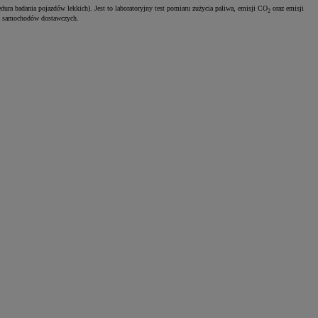
ura badania pojazdów lekkich). Jest to laboratoryjny test pomiaru zużycia paliwa, emisji CO
oraz emisji
2
z samochodów dostawczych.