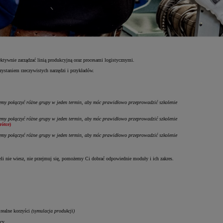
tywnie zarządzać linią produkcyjną oraz procesami logistycznymi.
zystaniem rzeczywistych narzędzi i przykładów.
żemy połączyć różne grupy w jeden termin, aby móc prawidłowo przeprowadzić szkolenie
żemy połączyć różne grupy w jeden termin, aby móc prawidłowo przeprowadzić szkolenie
ótce)
żemy połączyć różne grupy w jeden termin, aby móc prawidłowo przeprowadzić szkolenie
i nie wiesz, nie przejmuj się, pomożemy Ci dobrać odpowiednie moduły i ich zakres.
 realne korzyści
(symulacja produkcji)
acy