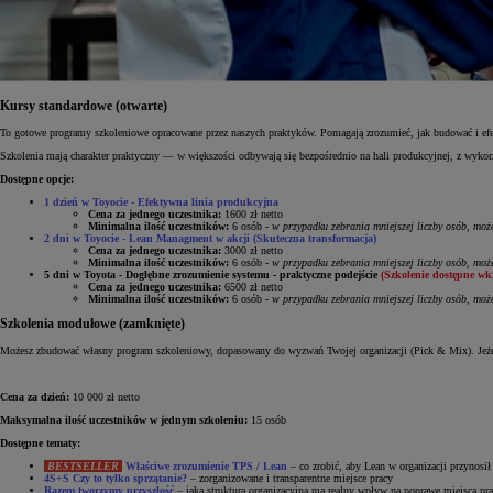
Kursy standardowe (otwarte)
To gotowe programy szkoleniowe opracowane przez naszych praktyków. Pomagają zrozumieć, jak budować i efek
Szkolenia mają charakter praktyczny — w większości odbywają się bezpośrednio na hali produkcyjnej, z wykor
Dostępne opcje:
1 dzień w Toyocie
-
Efektywna linia produkcyjna
Cena za jednego uczestnika:
1600 zł netto
Minimalna ilość uczestników:
6 osób -
w przypadku zebrania mniejszej liczby osób, mo
2 dni w Toyocie - Lean Managment w akcji (Skuteczna transformacja)
Cena za jednego uczestnika:
3000 zł netto
Minimalna ilość uczestników:
6 osób -
w przypadku zebrania mniejszej liczby osób, mo
5 dni w Toyota - Dogłębne zrozumienie systemu - praktyczne podejście
(Szkolenie dostępne wkr
Cena za jednego uczestnika:
6500 zł netto
Minimalna ilość uczestników:
6 osób -
w przypadku zebrania mniejszej liczby osób, mo
Szkolenia modułowe (zamknięte)
Możesz zbudować własny program szkoleniowy, dopasowany do wyzwań Twojej organizacji (Pick & Mix). Jeżel
Cena za dzień:
10 000 zł netto
Maksymalna ilość uczestników w jednym szkoleniu:
15 osób
Dostępne tematy:
BESTSELLER
Właściwe zrozumienie TPS / Lean
– co zrobić, aby Lean w organizacji przynosił
4S+S Czy to tylko sprzątanie?
– zorganizowane i transparentne miejsce pracy
Razem tworzymy przyszłość
– jaka struktura organizacyjna ma realny wpływ na poprawę miejsca pr