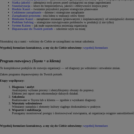
Siatka jakości
– zabezpiecz swój proces przed czyhającymi na niego zagrożeniami
Standaryzacja
– klucz do bezpieczeństwa, jakości i efektywności miejsca pracy
Hoshin Kanri
– tworzenie przyszłości poprzez strategiczne planowanie
Codzienne zarządzanie
– dzienne i strategiczne zarządzanie
Zarządzanie procesem
- rola lidera w realizacji celów firmy
Henkaten Kanri
– zarządzanie zmianami (planowanymi i nieplanowanymi): od umiejętności dostrze
Problem Solving
– strategiczne rozwiązywanie problemów w produkcji (i nie tylko)
System Kaizen
– jak małe usprawnienia zmieniają organizację
Dopasowane do Twoich potrzeb
– szkolenie szyte na miarę
Skontaktuj się z nami - wrócimy do Ciebie ze szczegółami na temat szkolenia.
Wypełnij formularz kontaktowy, a my się do Ciebie odezwiemy:
wypełnij formularz
Program rozwojowy
(Toyota + u klienta)
To kompleksowe podejście do rozwoju organizacji — od diagnozy po wdrożenie i utrwalenie zmian.
Zakres programu dopasowujemy do Twoich potrzeb.
Etapy współpracy:
Diagnoza / audyt
Analizujemy wybrane procesy i identyfikujemy obszary do poprawy.
Efektem jest raport oraz rekomendacje dalszych działań.
Szkolenia
Realizowane w Toyota lub u klienta — zgodnie z wynikami diagnozy.
Warsztaty wdrożeniowe
Wdrażamy narzędzia i elementy kultury ciągłego doskonalenia w praktyce.
Wsparcie i stabilizacja
Pomagamy monitorować postępy i dostosowywać rozwiązania, aż organizacja osiągnie samodzielność
Wypełnij formularz kontaktowy, a my się do Ciebie odezwiemy:
wypełnij formularz