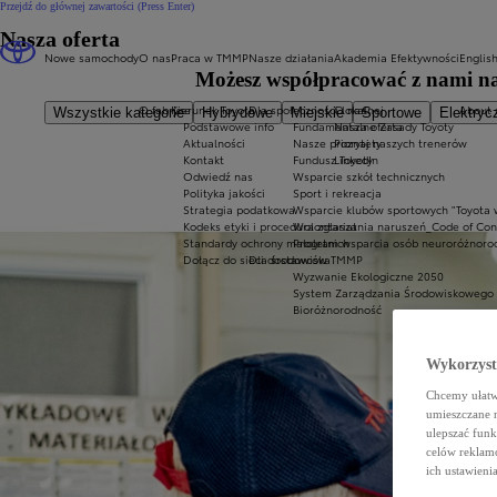
Przejdź do głównej zawartości
(Press Enter)
Nasza oferta
Nowe samochody
O nas
Praca w TMMP
Nasze działania
Akademia Efektywności
Englis
Możesz współpracować z nami na 
O fabryce
Kierunek Toyota
Dla społeczności lokalnej
O nas
About 
Wszystkie kategorie
Hybrydowe
Miejskie
Sportowe
Elektryc
Podstawowe info
Fundamentalne Zasady Toyoty
Nasza oferta
Aktualności
Nasze priorytety
Poznaj naszych trenerów
Kontakt
Fundusz Toyoty
LinkedIn
Odwiedź nas
Wsparcie szkół technicznych
Polityka jakości
Sport i rekreacja
Strategia podatkowa
Wsparcie klubów sportowych "Toyota 
Kodeks etyki i procedura zgłaszania naruszeń_Code of Co
Wolontariat
Standardy ochrony małoletnich
Program wsparcia osób neuroróżnoro
Dołącz do sieci dostawców TMMP
Dla środowiska
Wyzwanie Ekologiczne 2050
System Zarządzania Środowiskowego
Bioróżnorodność
Wykorzystu
Chcemy ułatwi
umieszczane 
ulepszać funk
celów reklamo
ich ustawieni