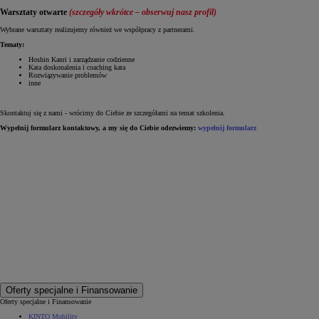
Warsztaty otwarte
(szczegóły wkrótce – obserwuj nasz profil)
Wybrane warsztaty realizujemy również we współpracy z partnerami.
Tematy:
Hoshin Kanri i zarządzanie codzienne
Kata doskonalenia i coaching kata
Rozwiązywanie problemów
inne
Skontaktuj się z nami - wrócimy do Ciebie ze szczegółami na temat szkolenia.
Wypełnij formularz kontaktowy, a my się do Ciebie odezwiemy:
wypełnij formularz
Oferty specjalne i Finansowanie
Oferty specjalne i Finansowanie
KINTO Mobility