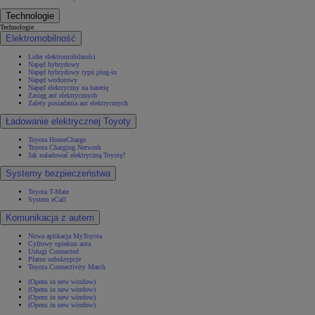
Technologie
Technologie
Elektromobilność
Lider elektromobilności
Napęd hybrydowy
Napęd hybrydowy typu plug-in
Napęd wodorowy
Napęd elektryczny na baterię
Zasięg aut elektrycznych
Zalety posiadania aut elektrycznych
Ładowanie elektrycznej Toyoty
Toyota HomeCharge
Toyota Charging Network
Jak naładować elektryczną Toyotę?
Systemy bezpieczeństwa
Toyota T-Mate
System eCall
Komunikacja z autem
Nowa aplikacja MyToyota
Cyfrowy opiekun auta
Usługi Connected
Płatne subskrypcje
Toyota Connectivity Match
(Opens in new window)
(Opens in new window)
(Opens in new window)
(Opens in new window)