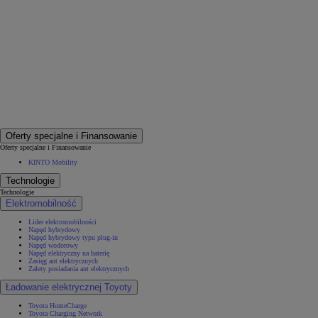
Oferty specjalne i Finansowanie
Oferty specjalne i Finansowanie
KINTO Mobility
Technologie
Technologie
Elektromobilność
Lider elektromobilności
Napęd hybrydowy
Napęd hybrydowy typu plug-in
Napęd wodorowy
Napęd elektryczny na baterię
Zasięg aut elektrycznych
Zalety posiadania aut elektrycznych
Ładowanie elektrycznej Toyoty
Toyota HomeCharge
Toyota Charging Network