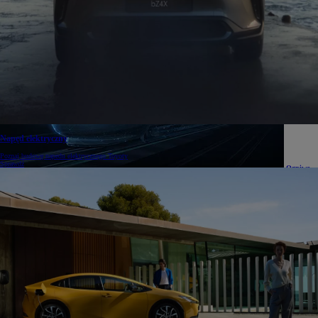
Czy
samochody hybrydowe są tańsze w utrzymaniu?
Korzyści z posiadania hybrydy
Napęd elektryczny
Poznaj budowę napedu elektrycznego Toyoty
Sprawdź
Ogniwa
paliwowe do bezemisyjnego pociągu
Nowatorski program FCH2RAIL
Podróż
po Europie Toyotą Mirai
Śledź trasę wyprawy Arkadego Fiedlera