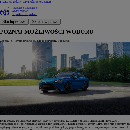
Przejdź do głównej zawartości
(Press Enter)
Rewolucja
Rewolucja
Wodór
Wodór
Przyszłość
Przyszłość
Skroluj w lewo
Skroluj w prawo
POZNAJ MOŻLIWOŚCI WODORU
Zobacz, jak Toyota rewolucjonizuje motoryzację. Ponownie.
Dwie dekady po premierze pierwszej hybrydy Toyota po raz kolejny zmienia bieg historii motoryzacji,
wprowadzając do powszechnego użycia ogniwa paliwowe. Druga generacja Toyoty Mirai zapewnia bezemisyjną,
wydajną i dynamiczną jazdę. Dodatkowo, podobnie jak jej poprzednia generacja, oczyszcza powietrze, zamiast