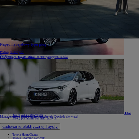
Napęd hybrydowy typu plug-in
Podwójne korzyści
Sprawdź
Fascynująca Toyota Mirai
50 elektryzujących faktów
Oferty specjalne i Finansowanie
Oferty specjalne i Finansowanie
KINTO Mobility
Technologie
Technologie
Elektromobilność
Lider elektromobilności
Napęd hybrydowy
Napęd hybrydowy typu plug-in
Napęd wodorowy
Napęd elektryczny na baterię
Fleet
Zasięg aut elektrycznych
Manager Roku 2021 stawia na hybrydy
Dowiedz się więcej
Zalety posiadania aut elektrycznych
Ładowanie elektrycznej Toyoty
Toyota HomeCharge
Toyota Charging Network