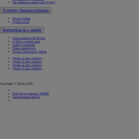
Jak naładować elektryczną Toyotę?
Systemy bezpieczeństwa
Toyota T-Mate
System eCall
Komunikacja z autem
Nowa aplikacja MyToyota
Cyfrowy opiekun auta
Usługi Connected
Płatne subskrypcje
Toyota Connectivity Match
(Opens in new window)
(Opens in new window)
(Opens in new window)
(Opens in new window)
Copyright © Toyota 2026
Polityka prywatności TMMP
Udostępnianie danych