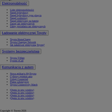
Elektromobilność
Lider elektromobilności
Napęd hybrydowy
Napęd hybrydowy typu plug-in
Napęd wodorowy
Napęd elektryczny na baterię
Zasięg aut elektrycznych
Zalety posiadania aut elektrycznych
Ładowanie elektrycznej Toyoty
Toyota HomeCharge
Toyota Charging Network
Jak naładować elektryczną Toyotę?
Systemy bezpieczeństwa
Toyota T-Mate
System eCall
Komunikacja z autem
Nowa aplikacja MyToyota
Cyfrowy opiekun auta
Usługi Connected
Płatne subskrypcje
Toyota Connectivity Match
(Opens in new window)
(Opens in new window)
(Opens in new window)
(Opens in new window)
Copyright © Toyota 2026