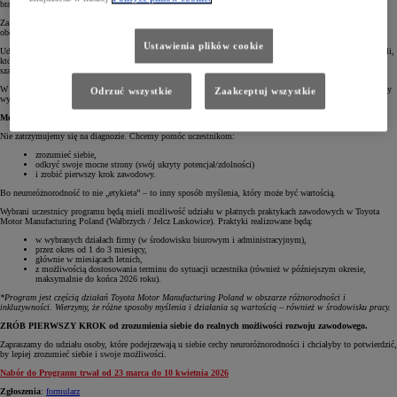
brakiem zrozumienia i trudnością w wejściu na rynek pracy.
Za realizację diagnoz odpowiada
Gabinet Psychologiczny Układanki (Aleksandra Palczewska)
. Proces
obejmuje konsultacje, badania, omówienie wyników oraz rekomendacje dotyczące dalszego wsparcia.
Ustawienia plików cookie
Udział w programie, w tym proces diagnostyczny, jest dla uczestników bezpłatny. Dzięki temu młodzi dorośli,
którzy do tej pory nie mieli takiej możliwości lub dostępu finansowego, otrzymają rzetelną diagnozę oraz
szansę na zrozumienie siebie i dostęp do adekwatnych form pomocy.
W pierwszym etapie finansowanie obejmie 40 diagnoz. O kwalifikacji decyduje kolejność zgłoszeń (i wstępny
Odrzuć wszystkie
Zaakceptuj wszystkie
wywiad).
Możliwość zdobycia doświadczenia zawodowego
Nie zatrzymujemy się na diagnozie. Chcemy pomóc uczestnikom:
zrozumieć siebie,
odkryć swoje mocne strony (swój ukryty potencjał/zdolności)
i zrobić pierwszy krok zawodowy.
Bo neuroróżnorodność to nie „etykieta” – to inny sposób myślenia, który może być wartością.
Wybrani uczestnicy programu będą mieli możliwość udziału w płatnych praktykach zawodowych w Toyota
Motor Manufacturing Poland (Wałbrzych / Jelcz Laskowice). Praktyki realizowane będą:
w wybranych działach firmy (w środowisku biurowym i administracyjnym),
przez okres od 1 do 3 miesięcy,
głównie w miesiącach letnich,
z możliwością dostosowania terminu do sytuacji uczestnika (również w późniejszym okresie,
maksymalnie do końca 2026 roku).
*Program jest częścią działań Toyota Motor Manufacturing Poland w obszarze różnorodności i
inkluzywności. Wierzymy, że różne sposoby myślenia i działania są wartością – również w środowisku pracy.
ZRÓB PIERWSZY KROK od zrozumienia siebie do realnych możliwości rozwoju zawodowego.
Zapraszamy do udziału osoby, które podejrzewają u siebie cechy neuroróżnorodności i chciałyby to potwierdzić,
by lepiej zrozumieć siebie i swoje możliwości.
Nabór do Programu trwał od 23 marca do 10 kwietnia 2026
Zgłoszenia
:
formularz