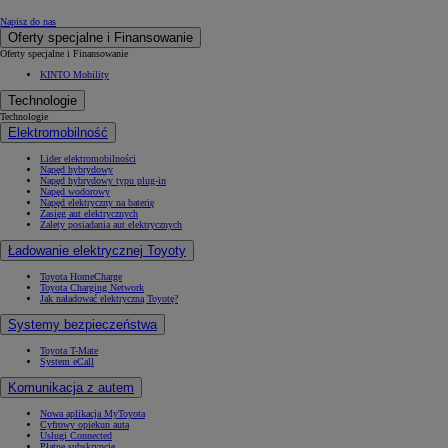
Napisz do nas
Oferty specjalne i Finansowanie
Oferty specjalne i Finansowanie
KINTO Mobility
Technologie
Technologie
Elektromobilność
Lider elektromobilności
Napęd hybrydowy
Napęd hybrydowy typu plug-in
Napęd wodorowy
Napęd elektryczny na baterię
Zasięg aut elektrycznych
Zalety posiadania aut elektrycznych
Ładowanie elektrycznej Toyoty
Toyota HomeCharge
Toyota Charging Network
Jak naładować elektryczną Toyotę?
Systemy bezpieczeństwa
Toyota T-Mate
System eCall
Komunikacja z autem
Nowa aplikacja MyToyota
Cyfrowy opiekun auta
Usługi Connected
Płatne subskrypcje