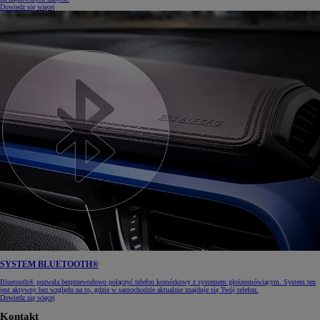
Dowiedz się więcej
SYSTEM BLUETOOTH®
Bluetooth® pozwala bezprzewodowo połączyć telefon komórkowy z systemem głośnomówiącym. System ten
jest aktywny bez względu na to, gdzie w samochodzie aktualnie znajduje się Twój telefon.
Dowiedz się więcej
Kontakt