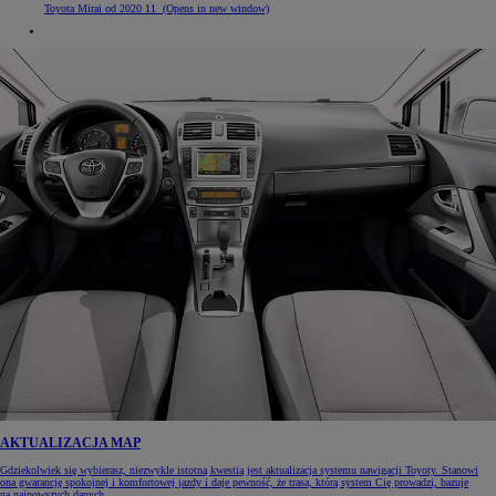
Toyota Mirai od 2020 11
(Opens in new window)
AKTUALIZACJA MAP
Gdziekolwiek się wybierasz, niezwykle istotną kwestią jest aktualizacja systemu nawigacji Toyoty. Stanowi
ona gwarancję spokojnej i komfortowej jazdy i daje pewność, że trasa, którą system Cię prowadzi, bazuje
na najnowszych danych.