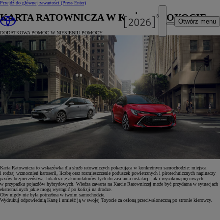
Przejdź do głównej zawartości
(Press Enter)
KARTA RATOWNICZA W KAŻDEJ TOYOCIE
Otwórz menu
DODATKOWA POMOC W NIESIENIU POMOCY
Karta Ratownicza to wskazówka dla służb ratowniczych pokazująca w konkretnym samochodzie: miejsca
i rodzaj wzmocnień karoserii, liczbę oraz rozmieszczenie poduszek powietrznych i pirotechnicznych napinaczy
pasów bezpieczeństwa, lokalizację akumulatorów tych do zasilania instalacji jak i wysokonapięciowych
w przypadku pojazdów hybrydowych. Wiedza zawarta na Karcie Ratowniczej może być przydatna w sytuacjach
ekstremalnych jakie mogą wystąpić po kolizji na drodze.
Oby nigdy nie była potrzebna w twoim samochodzie.
Wydrukuj odpowiednią Kartę i umieść ją w swojej Toyocie za osłoną przeciwsłoneczną po stronie kierowcy.