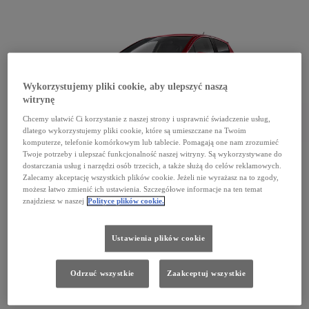
Wykorzystujemy pliki cookie, aby ulepszyć naszą
witrynę
Chcemy ułatwić Ci korzystanie z naszej strony i usprawnić świadczenie usług,
dlatego wykorzystujemy pliki cookie, które są umieszczane na Twoim
komputerze, telefonie komórkowym lub tablecie. Pomagają one nam zrozumieć
Twoje potrzeby i ulepszać funkcjonalność naszej witryny. Są wykorzystywane do
Toyota Yaris
dostarczania usług i narzędzi osób trzecich, a także służą do celów reklamowych.
Zalecamy akceptację wszystkich plików cookie. Jeżeli nie wyrażasz na to zgody,
Toyota Yaris 3 drzwiowy od 2005 08
Toyota Yaris 3 drzwiowy od 2010
możesz łatwo zmienić ich ustawienia. Szczegółowe informacje na ten temat
Toyota Yaris 3 drzwiowy od 2014 07 do 2017 03
Toyota Yaris 3 drzwiowy od 2017 03
znajdziesz w naszej
Polityce plików cookie.
Toyota Yaris 5 drzwiowy od 2005 08
Toyota Yaris 5 drzwiowy od 2010
Toyota Yaris 5 drzwiowy od 2014 07 do 2017 03
Toyota Yaris 5 drzwiowy od 2017 03
Ustawienia plików cookie
Toyota Yaris HYBRID 5 drzwiowy od 2017 03
Toyota Yaris 5 drzwiowy od 2020 05
Toyota Yaris HYBRID 5 drzwiowy od 2020 05
Odrzuć wszystkie
Zaakceptuj wszystkie