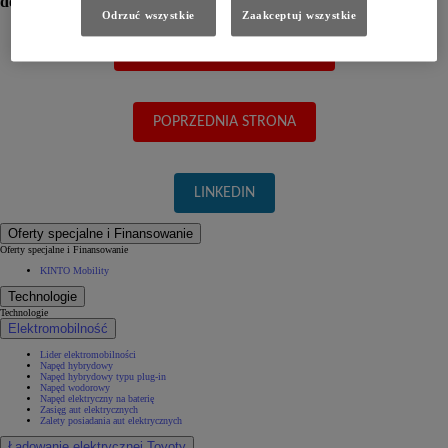
do Ciebie odezwiemy.
Odrzuć wszystkie
Zaakceptuj wszystkie
FORMULARZ KONTAKTOWY
POPRZEDNIA STRONA
LINKEDIN
Oferty specjalne i Finansowanie
Oferty specjalne i Finansowanie
KINTO Mobility
Technologie
Technologie
Elektromobilność
Lider elektromobilności
Napęd hybrydowy
Napęd hybrydowy typu plug-in
Napęd wodorowy
Napęd elektryczny na baterię
Zasięg aut elektrycznych
Zalety posiadania aut elektrycznych
Ładowanie elektrycznej Toyoty