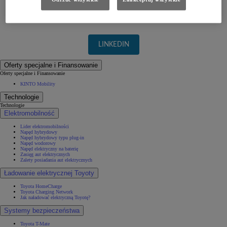
POPRZEDNIA STRONA
LINKEDIN
Oferty specjalne i Finansowanie
Oferty specjalne i Finansowanie
KINTO Mobility
Technologie
Technologie
Elektromobilność
Lider elektromobilności
Napęd hybrydowy
Napęd hybrydowy typu plug-in
Napęd wodorowy
Napęd elektryczny na baterię
Zasięg aut elektrycznych
Zalety posiadania aut elektrycznych
Ładowanie elektrycznej Toyoty
Toyota HomeCharge
Toyota Charging Network
Jak naładować elektryczną Toyotę?
Systemy bezpieczeństwa
Toyota T-Mate