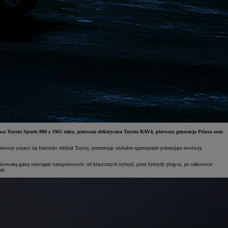
towa Toyota Sports 800 z 1965 roku, pierwsza elektryczna Toyota RAV4, pierwsza generacja Priusa oraz
rwszy pojawi się francuski oddział Toyoty, prezentując unikalne egzemplarze pokazujące ewolucję
nicowaną gamę rozwiązań transportowych: od klasycznych hybryd, przez hybrydy plug-in, po całkowicie
ad.