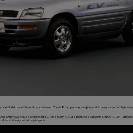
rowadził elektromobilność do mainstreamu. Toyota Prius, pierwszy seryjnie produkowany samochód hybrydowy
czył benzynowy silnik o pojemności 1,5 litra i mocy 72 KM z jednostką elektryczną o mocy 45 KM. Maksymaln
zełom w redukcji szkodliwych spalin.