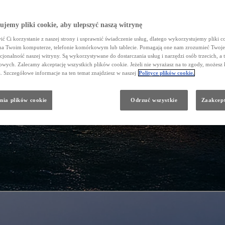
jemy pliki cookie, aby ulepszyć naszą witrynę
ć Ci korzystanie z naszej strony i usprawnić świadczenie usług, dlatego wykorzystujemy pliki co
na Twoim komputerze, telefonie komórkowym lub tablecie. Pomagają one nam zrozumieć Twoje 
cjonalność naszej witryny. Są wykorzystywane do dostarczania usług i narzędzi osób trzecich, a 
wych. Zalecamy akceptację wszystkich plików cookie. Jeżeli nie wyrażasz na to zgody, możesz 
a. Szczegółowe informacje na ten temat znajdziesz w naszej
Polityce plików cookie.
nia plików cookie
Odrzuć wszystkie
Zaakcept