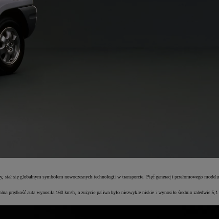
, stał się globalnym symbolem nowoczesnych technologii w transporcie. Pięć generacji przełomowego modelu
a prędkość auta wynosiła 160 km/h, a zużycie paliwa było niezwykle niskie i wynosiło średnio zaledwie 5,1