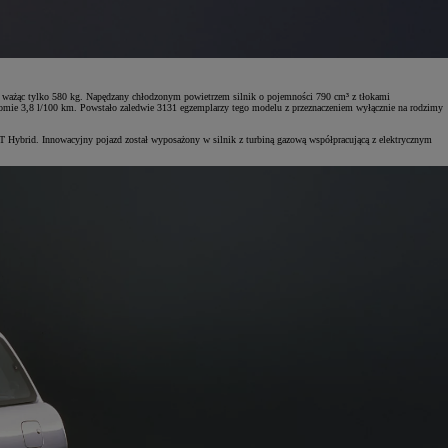
 ważąc tylko 580 kg. Napędzany chłodzonym powietrzem silnik o pojemności 790 cm³ z tłokami
omie 3,8 l/100 km. Powstało zaledwie 3131 egzemplarzy tego modelu z przeznaczeniem wyłącznie na rodzimy
T Hybrid. Innowacyjny pojazd został wyposażony w silnik z turbiną gazową współpracującą z elektrycznym