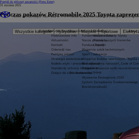
Przejdź do głównej zawartości
(Press Enter)
31 stycznia 2025
Podczas pokazów Rétromobile 2025 Toyota zaprezent
Nowe samochody
O nas
Praca w TMMP
Nasze działania
Akademia Efektywności
Englis
O fabryce
Kierunek Toyota
Dla społeczności lokalnej
O nas
About 
Wszystkie kategorie
Hybrydowe
Miejskie
Sportowe
Elektryc
Podstawowe info
Fundamentalne Zasady Toyoty
Nasza oferta
Aktualności
Nasze priorytety
Poznaj naszych trenerów
Kontakt
Fundusz Toyoty
LinkedIn
Odwiedź nas
Wsparcie szkół technicznych
Polityka jakości
Sport i rekreacja
Strategia podatkowa
Wsparcie klubów sportowych "Toyota 
Kodeks etyki i procedura zgłaszania naruszeń_Code of Co
Wolontariat
Standardy ochrony małoletnich
Program wsparcia osób neuroróżnoro
Dołącz do sieci dostawców TMMP
Dla środowiska
Wyzwanie Ekologiczne 2050
System Zarządzania Środowiskowego
Bioróżnorodność