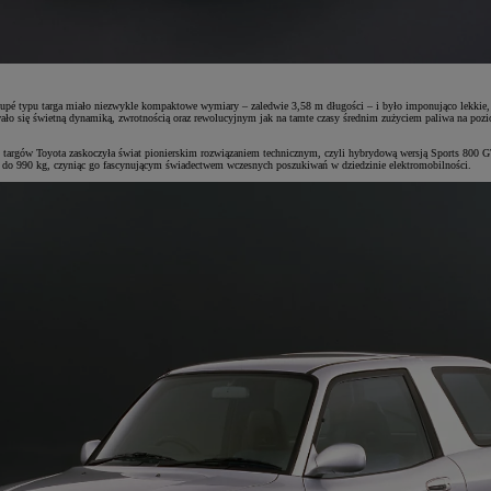
é typu targa miało niezwykle kompaktowe wymiary – zaledwie 3,58 m długości – i było imponująco lekkie,
o się świetną dynamiką, zwrotnością oraz rewolucyjnym jak na tamte czasy średnim zużyciem paliwa na pozi
h targów Toyota zaskoczyła świat pionierskim rozwiązaniem technicznym, czyli hybrydową wersją Sports 800 G
 990 kg, czyniąc go fascynującym świadectwem wczesnych poszukiwań w dziedzinie elektromobilności.