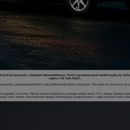
zekrój 60 lat innowacji w dziedzinie elektromobilności. Wśród zaprezentowanych modeli znajdą się: kul
rajdowy GR Yaris Rally1.
pasjonatów, profesjonalnych dilerów oraz przedstawicieli domów aukcyjnych. Tym razem na wystawie po raz pie
 pojazdów na świecie. Obecnie realizuje kompleksową strategię redukcji emisji CO2, oferując klientom zróż
aczyć cztery modele, które doskonale obrazują technologiczny postęp koncernu w ciągu minionych sześciu dek