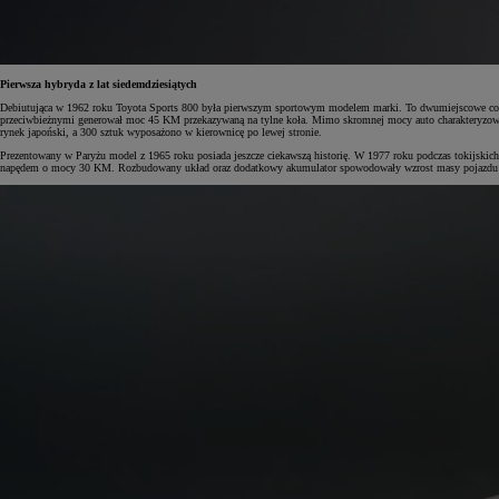
Pierwsza hybryda z lat siedemdziesiątych
Debiutująca w 1962 roku Toyota Sports 800 była pierwszym sportowym modelem marki. To dwumiejscowe coup
przeciwbieżnymi generował moc 45 KM przekazywaną na tylne koła. Mimo skromnej mocy auto charakteryzował
rynek japoński, a 300 sztuk wyposażono w kierownicę po lewej stronie.
Prezentowany w Paryżu model z 1965 roku posiada jeszcze ciekawszą historię. W 1977 roku podczas tokijskic
napędem o mocy 30 KM. Rozbudowany układ oraz dodatkowy akumulator spowodowały wzrost masy pojazdu do