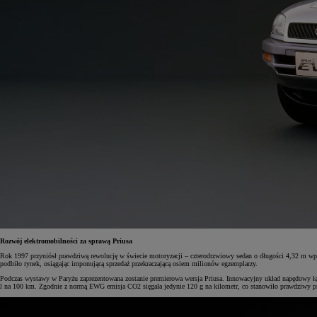
Rozwój elektromobilności za sprawą Priusa
Rok 1997 przyniósł prawdziwą rewolucję w świecie motoryzacji – czterodrzwiowy sedan o długości 4,32 m wp
podbiło rynek, osiągając imponującą sprzedaż przekraczającą osiem milionów egzemplarzy.
Podczas wystawy w Paryżu zaprezentowana zostanie premierowa wersja Priusa. Innowacyjny układ napędowy łą
l na 100 km. Zgodnie z normą EWG emisja CO2 sięgała jedynie 120 g na kilometr, co stanowiło prawdziwy pr