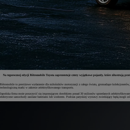
Na tegorocznej edycji Rétromobile Toyota zaprezentuje cztery wyjątkowe pojazdy, które zilustrują pr
Rétromobile to prestiżowe wydarzenie dla miłośników motoryzacji z całego świata, gromadzące kolekcjonerów, 
technologiczną marki w zakresie zelektryfikowanego transportu.
Japońska firma może poszczycić się imponującym dorobkiem ponad 30 milionów sprzedanych zelektryfikowanych
elektryczne samochody zasilane bateriami lub wodorem. Podczas paryskiej wystawy zwiedzający będą mogli zob