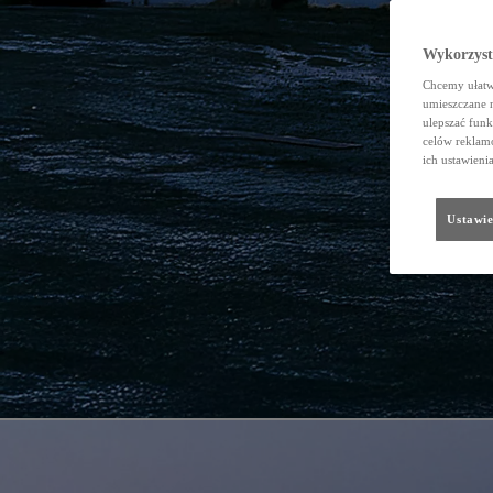
Wykorzystu
Chcemy ułatwi
umieszczane 
ulepszać funk
celów reklamo
ich ustawieni
Ustawie