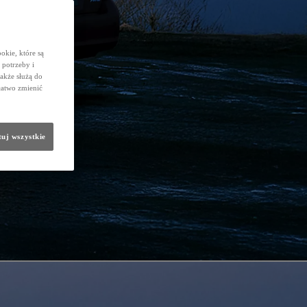
okie, które są
potrzeby i
także służą do
łatwo zmienić
uj wszystkie