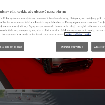
jemy pliki cookie, aby ulepszyć naszą witrynę
ć Ci korzystanie z naszej strony i usprawnić świadczenie usług, dlatego wykorzystujemy pliki co
na Twoim komputerze, telefonie komórkowym lub tablecie. Pomagają one nam zrozumieć Twoje 
cjonalność naszej witryny. Są wykorzystywane do dostarczania usług i narzędzi osób trzecich, a 
wych. Zalecamy akceptację wszystkich plików cookie. Jeżeli nie wyrażasz na to zgody, możesz 
a. Szczegółowe informacje na ten temat znajdziesz w naszej
Polityce plików cookie.
nia plików cookie
Odrzuć wszystkie
Zaakcept