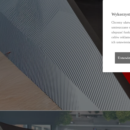
Wykorzystu
Chcemy ułatwi
umieszczane 
ulepszać funk
celów reklamo
ich ustawieni
Ustawie