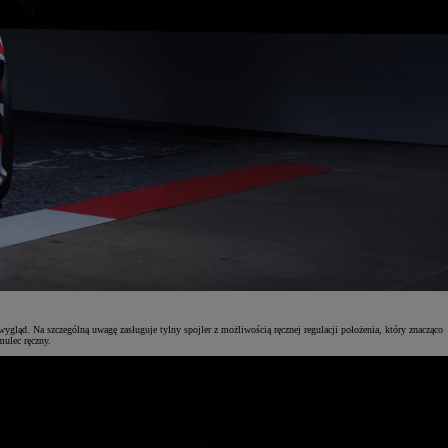
ąd. Na szczególną uwagę zasługuje tylny spojler z możliwością ręcznej regulacji położenia, który znacząco
mulec ręczny.