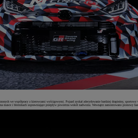
nych we współpracy z kierowcami wyścigowymi. Pojazd zyskał zdecydowanie bardziej drapieżny, sportowy wygl
za na masce i błotnikach usprawniające przepływ powietrza wokół nadwozia. Wewnątrz zamontowano pionowy ha