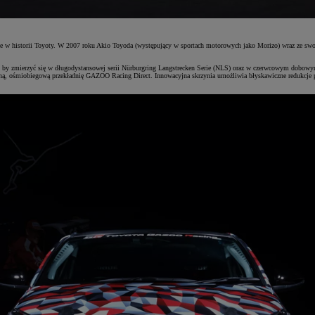
ejsce w historii Toyoty. W 2007 roku Akio Toyoda (występujący w sportach motorowych jako Morizo) wraz ze
y zmierzyć się w długodystansowej serii Nürburgring Langstrecken Serie (NLS) oraz w czerwcowym dobowym
, ośmiobiegową przekładnię GAZOO Racing Direct. Innowacyjna skrzynia umożliwia błyskawiczne redukcje pr