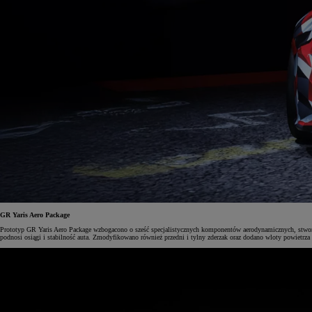
GR Yaris Aero Package
Prototyp GR Yaris Aero Package wzbogacono o sześć specjalistycznych komponentów aerodynamicznych, stworzo
podnosi osiągi i stabilność auta. Zmodyfikowano również przedni i tylny zderzak oraz dodano wloty powietr