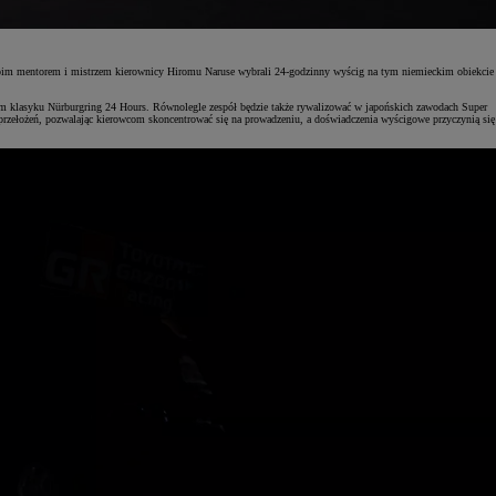
 swoim mentorem i mistrzem kierownicy Hiromu Naruse wybrali 24-godzinny wyścig na tym niemieckim obiekcie
 klasyku Nürburgring 24 Hours. Równolegle zespół będzie także rywalizować w japońskich zawodach Super
zełożeń, pozwalając kierowcom skoncentrować się na prowadzeniu, a doświadczenia wyścigowe przyczynią się