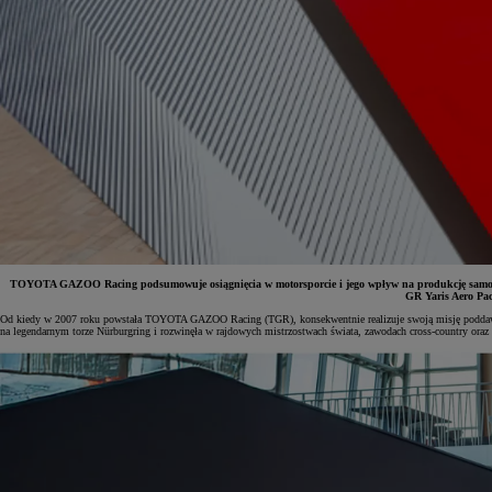
TOYOTA GAZOO Racing podsumowuje osiągnięcia w motorsporcie i jego wpływ na produkcję samochod
GR Yaris Aero Pa
Od kiedy w 2007 roku powstała TOYOTA GAZOO Racing (TGR), konsekwentnie realizuje swoją misję poddawania 
na legendarnym torze Nürburgring i rozwinęła w rajdowych mistrzostwach świata, zawodach cross-country ora