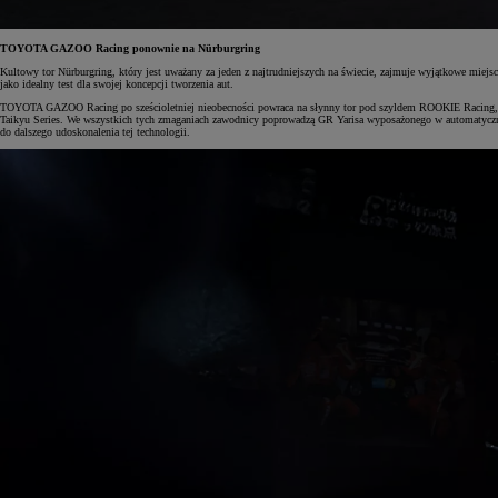
TOYOTA GAZOO Racing ponownie na Nürburgring
Kultowy tor Nürburgring, który jest uważany za jeden z najtrudniejszych na świecie, zajmuje wyjątkowe mi
jako idealny test dla swojej koncepcji tworzenia aut.
TOYOTA GAZOO Racing po sześcioletniej nieobecności powraca na słynny tor pod szyldem ROOKIE Racing, b
Taikyu Series. We wszystkich tych zmaganiach zawodnicy poprowadzą GR Yarisa wyposażonego w automatyczną
do dalszego udoskonalenia tej technologii.