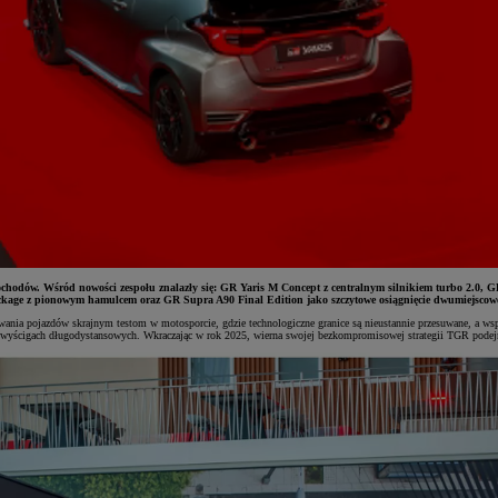
ów. Wśród nowości zespołu znalazły się: GR Yaris M Concept z centralnym silnikiem turbo 2.0, GR
ckage z pionowym hamulcem oraz GR Supra A90 Final Edition jako szczytowe osiągnięcie dwumiejscow
pojazdów skrajnym testom w motosporcie, gdzie technologiczne granice są nieustannie przesuwane, a współd
z wyścigach długodystansowych. Wkraczając w rok 2025, wierna swojej bezkompromisowej strategii TGR podejm