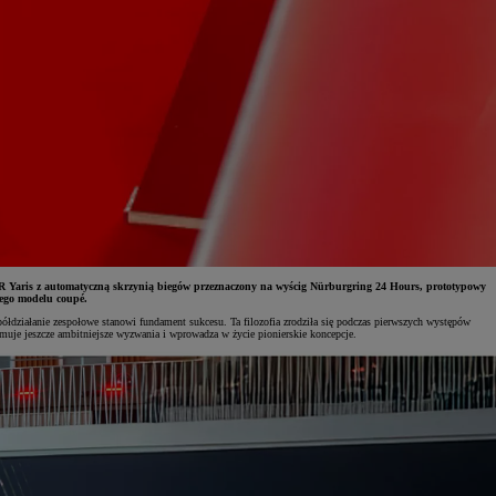
 Yaris z automatyczną skrzynią biegów przeznaczony na wyścig Nürburgring 24 Hours, prototypowy
ego modelu coupé.
ziałanie zespołowe stanowi fundament sukcesu. Ta filozofia zrodziła się podczas pierwszych występów
uje jeszcze ambitniejsze wyzwania i wprowadza w życie pionierskie koncepcje.