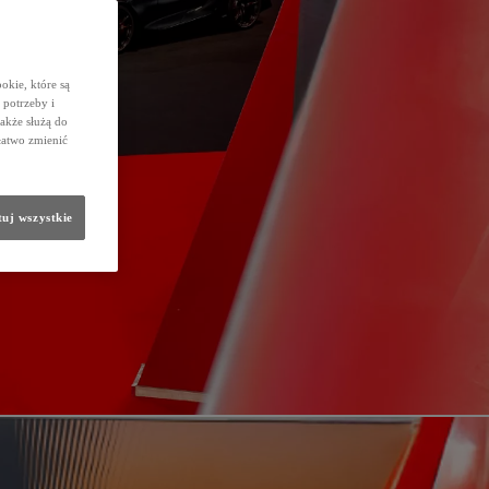
okie, które są
potrzeby i
także służą do
łatwo zmienić
uj wszystkie