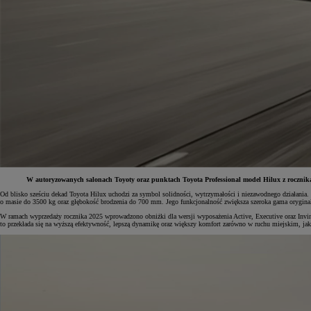
W autoryzowanych salonach Toyoty oraz punktach Toyota Professional model Hilux z rocznika
Od blisko sześciu dekad Toyota Hilux uchodzi za symbol solidności, wytrzymałości i niezawodnego działania.
o masie do 3500 kg oraz głębokość brodzenia do 700 mm. Jego funkcjonalność zwiększa szeroka gama oryginal
W ramach wyprzedaży rocznika 2025 wprowadzono obniżki dla wersji wyposażenia Active, Executive oraz Inv
to przekłada się na wyższą efektywność, lepszą dynamikę oraz większy komfort zarówno w ruchu miejskim, jak 