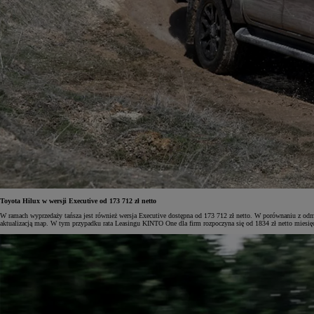
Toyota Hilux w wersji Executive od 173 712 zł netto
W ramach wyprzedaży tańsza jest również wersja Executive dostępna od 173 712 zł netto. W porównaniu z odmi
aktualizacją map. W tym przypadku rata Leasingu KINTO One dla firm rozpoczyna się od 1834 zł netto miesię