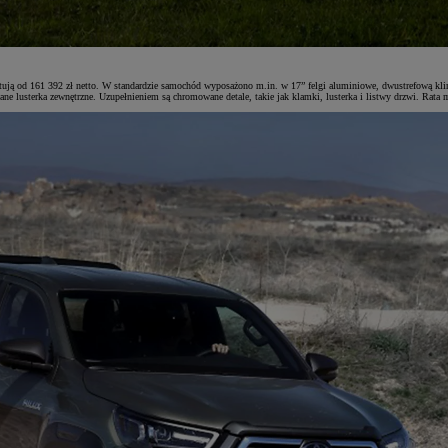
artują od 161 392 zł netto. W standardzie samochód wyposażono m.in. w 17” felgi aluminiowe, dwustrefową k
ewane lusterka zewnętrzne. Uzupełnieniem są chromowane detale, takie jak klamki, lusterka i listwy drzwi. Rat