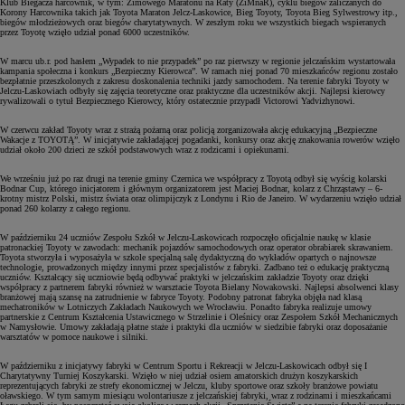
Klub Biegacza harcownik, w tym: Zimowego Maratonu na Raty (ZiMnaR), cyklu biegów zaliczanych do
Korony Harcownika takich jak Toyota Maraton Jelcz-Laskowice, Bieg Toyoty, Toyota Bieg Sylwestrowy itp.,
biegów młodzieżowych oraz biegów charytatywnych. W zeszłym roku we wszystkich biegach wspieranych
przez Toyotę wzięło udział ponad 6000 uczestników.
W marcu ub.r. pod hasłem „Wypadek to nie przypadek” po raz pierwszy w regionie jelczańskim wystartowała
kampania społeczna i konkurs „Bezpieczny Kierowca”. W ramach niej ponad 70 mieszkańców regionu zostało
bezpłatnie przeszkolonych z zakresu doskonalenia techniki jazdy samochodem. Na terenie fabryki Toyoty w
Jelczu-Laskowiach odbyły się zajęcia teoretyczne oraz praktyczne dla uczestników akcji. Najlepsi kierowcy
rywalizowali o tytuł Bezpiecznego Kierowcy, który ostatecznie przypadł Victorowi Yadvizhynowi.
W czerwcu zakład Toyoty wraz z strażą pożarną oraz policją zorganizowała akcję edukacyjną „Bezpieczne
Wakacje z TOYOTĄ”. W inicjatywie zakładającej pogadanki, konkursy oraz akcję znakowania rowerów wzięło
udział około 200 dzieci ze szkół podstawowych wraz z rodzicami i opiekunami.
We wrześniu już po raz drugi na terenie gminy Czernica we współpracy z Toyotą odbył się wyścig kolarski
Bodnar Cup, którego inicjatorem i głównym organizatorem jest Maciej Bodnar, kolarz z Chrząstawy – 6-
krotny mistrz Polski, mistrz świata oraz olimpijczyk z Londynu i Rio de Janeiro. W wydarzeniu wzięło udział
ponad 260 kolarzy z całego regionu.
W październiku 24 uczniów Zespołu Szkół w Jelczu-Laskowicach rozpoczęło oficjalnie naukę w klasie
patronackiej Toyoty w zawodach: mechanik pojazdów samochodowych oraz operator obrabiarek skrawaniem.
Toyota stworzyła i wyposażyła w szkole specjalną salę dydaktyczną do wykładów opartych o najnowsze
technologie, prowadzonych między innymi przez specjalistów z fabryki. Zadbano też o edukację praktyczną
uczniów. Kształcący się uczniowie będą odbywać praktyki w jelczańskim zakładzie Toyoty oraz dzięki
współpracy z partnerem fabryki również w warsztacie Toyota Bielany Nowakowski. Najlepsi absolwenci klasy
branżowej mają szansę na zatrudnienie w fabryce Toyoty. Podobny patronat fabryka objęła nad klasą
mechatroników w Lotniczych Zakładach Naukowych we Wrocławiu. Ponadto fabryka realizuje umowy
partnerskie z Centrum Kształcenia Ustawicznego w Strzelinie i Oleśnicy oraz Zespołem Szkół Mechanicznych
w Namysłowie. Umowy zakładają płatne staże i praktyki dla uczniów w siedzibie fabryki oraz doposażanie
warsztatów w pomoce naukowe i silniki.
W październiku z inicjatywy fabryki w Centrum Sportu i Rekreacji w Jelczu-Laskowicach odbył się I
Charytatywny Turniej Koszykarski. Wzięło w niej udział osiem amatorskich drużyn koszykarskich
reprezentujących fabryki ze strefy ekonomicznej w Jelczu, kluby sportowe oraz szkoły branżowe powiatu
oławskiego. W tym samym miesiącu wolontariusze z jelczańskiej fabryki, wraz z rodzinami i mieszkańcami