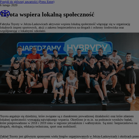
Przejdź do głównej zawartości
(Press Enter)
6 lutego 2020
Toyota wspiera lokalną społeczność
Fabryka Toyoty w Jelczu-Laskowicach aktywnie wspiera lokalną społeczność włączając się w organizację
lokalnych imprez sportowych, akcji z zakresu bezpieczeństwa na drogach i ochrony środowiska oraz
współpracując z lokalnymi szkołami.
Toyota angażuje się dziedziny, które związane są z charakterem prowadzonej działalności oraz które zdaniem
lokalnej społeczności wymagają największego wsparcia. Określono je m.in. na podstawie wyników badań,
które przeprowadzono w 2018 i 2019 roku w regionie jelczańskim i wałbrzyskim. Są nimi: bezpieczeństwo na
drogach, ekologia, edukacja techniczna, sport oraz mobilność.
Zakład Toyoty jest głównym sponsorem wielu biegów organizowanych w Jelczu-Laskowicach i okolicach przez