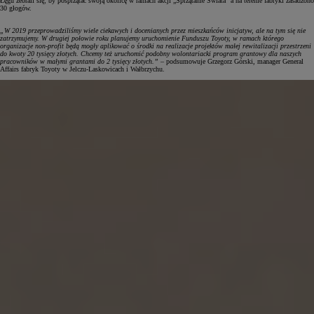
Łęgu zebrali się, by posprzątać swoją okolicę w ramach akcji „Sprzątanie Świata” a na terenie fabryki zasadzono
30 głogów.
„W 2019 przeprowadziliśmy wiele ciekawych i docenianych przez mieszkańców inicjatyw, ale na tym się nie
zatrzymujemy. W drugiej połowie roku planujemy uruchomienie Funduszu Toyoty, w ramach którego
organizacje non-profit będą mogły aplikować o środki na realizacje projektów małej rewitalizacji przestrzeni
do kwoty 20 tysięcy złotych. Chcemy też uruchomić podobny wolontariacki program grantowy dla naszych
pracowników w małymi grantami do 2 tysięcy złotych.”
– podsumowuje Grzegorz Górski, manager General
Affairs fabryk Toyoty w Jelczu-Laskowicach i Wałbrzychu.