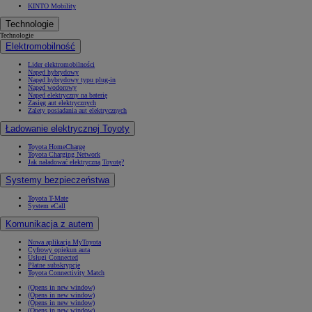
KINTO Mobility
Technologie
Technologie
Elektromobilność
Lider elektromobilności
Napęd hybrydowy
Napęd hybrydowy typu plug-in
Napęd wodorowy
Napęd elektryczny na baterię
Zasięg aut elektrycznych
Zalety posiadania aut elektrycznych
Ładowanie elektrycznej Toyoty
Toyota HomeCharge
Toyota Charging Network
Jak naładować elektryczną Toyotę?
Systemy bezpieczeństwa
Toyota T-Mate
System eCall
Komunikacja z autem
Nowa aplikacja MyToyota
Cyfrowy opiekun auta
Usługi Connected
Płatne subskrypcje
Toyota Connectivity Match
(Opens in new window)
(Opens in new window)
(Opens in new window)
(Opens in new window)