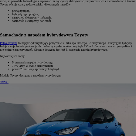
rozwijać pozostałe technologie i zapewnić im najwyższą efektywność, bezpieczeństwo i niezawodność. Obecnie
Toyota oferuje cztery rodzaje zelektryfikowanych napędów:
pełną hybrydę,
hybrydę typu plug-in,
samochód elektryczny na baterie,
samochód elektryczny na wodór.
Samochody z napędem hybrydowym Toyoty
Pełna hybryda
to napęd wykorzystujący połączenie silnika spalinowego i elektrycznego. Tradycyjne hybrydy
ładują swoje baterie podczas jazdy i oferują w pełni elektryczny tryb EV, w którym auto nie zużywa paliwa i
nie emituje zanieczyszczeń. Obecnie dostępna jest już 5. generacja napędu hybrydowego.
Najważniejsze cechy:
5. generacja napędu hybrydowego
77% jazdy w trybie elektrycznym
ponad 23 miliony sprzedanych hybryd
Modele Toyoty dostępne z napędem hybrydowym:
Yaris