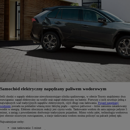
Samochód elektryczny napędzany paliwem wodorowym
Jeśli chodzi o napędy elektryczne niewykorzystujące silnika spalinowego, w ofercie Toyoty znajdziemy dwa
rozwiązania: napęd elektryczny na wodór oraz napęd elektryczny na baterie. Pierwszy z nich niweluje jedną z
największych wad tradycyjnych napędów elektrycznych, czyli długi czas ładowania.
Pojazd napędzany
wodorem
posiada na pokładzie własną mini fabrykę prądu – ogniwo paliwowe – które zamienia zatankowany
wodór w energię. Efektem ubocznym reakcji jest czysta woda. Tankowanie wodoru do auta zajmuje jedynie 5
minut, a zasięg z powodzeniem dorównuje tradycyjnym pojazdom. Mimo wielu zalet, technologia wodorowa
jest obecnie niszowym rozwiązaniem, a stacje tankowania wodoru można policzyć na palcach jednej ręki.
Najważniejsze cechy:
czas tankowania: 5 minut