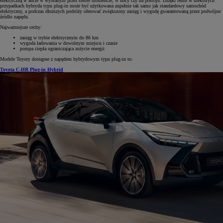
elektryczną w aucie w wybranym przez siebie momencie, w nocy czy na postoju. Dzięki temu w niektórych
przypadkach hybryda typu plug-in może być użytkowana zupełnie tak samo jak standardowy samochód
elektryczny, a podczas dłuższych podróży oferować zwiększony zasięg i wygodę gwarantowaną przez podwójne
źródło napędu.
Najważniejsze cechy:
zasięg w trybie elektrycznym do 86 km
wygoda ładowania w dowolnym miejscu i czasie
pompa ciepła ograniczająca zużycie energii
Modele Toyoty dostępne z napędem hybrydowym typu plug-in to:
Toyota C-HR Plug-in Hybrid