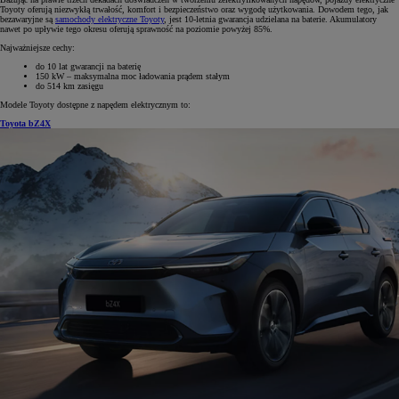
Toyoty oferują niezwykłą trwałość, komfort i bezpieczeństwo oraz wygodę użytkowania. Dowodem tego, jak
bezawaryjne są
samochody elektryczne Toyoty
, jest 10-letnia gwarancja udzielana na baterie. Akumulatory
nawet po upływie tego okresu oferują sprawność na poziomie powyżej 85%.
Najważniejsze cechy:
do 10 lat gwarancji na baterię
150 kW – maksymalna moc ładowania prądem stałym
do 514 km zasięgu
Modele Toyoty dostępne z napędem elektrycznym to:
Toyota bZ4X