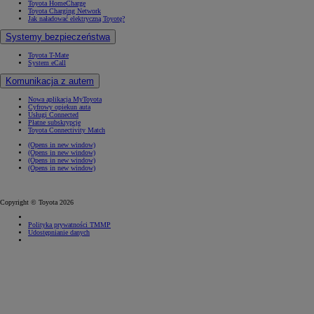
Toyota HomeCharge
Toyota Charging Network
Jak naładować elektryczną Toyotę?
Systemy bezpieczeństwa
Toyota T-Mate
System eCall
Komunikacja z autem
Nowa aplikacja MyToyota
Cyfrowy opiekun auta
Usługi Connected
Płatne subskrypcje
Toyota Connectivity Match
(Opens in new window)
(Opens in new window)
(Opens in new window)
(Opens in new window)
Copyright © Toyota 2026
Polityka prywatności TMMP
Udostępnianie danych