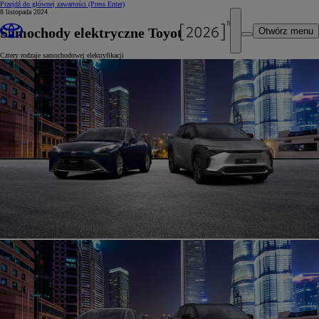
Przejdź do głównej zawartości
(Press Enter)
8 listopada 2024
Samochody elektryczne Toyota
Otwórz menu
Cztery rodzaje samochodowej elektryfikacji