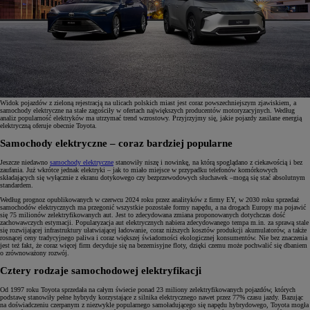
Widok pojazdów z zieloną rejestracją na ulicach polskich miast jest coraz powszechniejszym zjawiskiem, a
samochody elektryczne na stałe zagościły w ofertach największych producentów motoryzacyjnych. Według
analiz popularność elektryków ma utrzymać trend wzrostowy. Przyjrzyjmy się, jakie pojazdy zasilane energią
elektryczną oferuje obecnie Toyota.
Samochody elektryczne – coraz bardziej popularne
Jeszcze niedawno
samochody elektryczne
stanowiły niszę i nowinkę, na którą spoglądano z ciekawością i bez
zaufania. Już wkrótce jednak elektryki – jak to miało miejsce w przypadku telefonów komórkowych
składających się wyłącznie z ekranu dotykowego czy bezprzewodowych słuchawek –mogą się stać absolutnym
standardem.
Według prognoz opublikowanych w czerwcu 2024 roku przez analityków z firmy EY, w 2030 roku sprzedaż
samochodów elektrycznych ma przegonić wszystkie pozostałe formy napędu, a na drogach Europy ma pojawić
się 75 milionów zelektryfikowanych aut. Jest to zdecydowana zmiana proponowanych dotychczas dość
zachowawczych estymacji. Popularyzacja aut elektrycznych nabiera zdecydowanego tempa m.in. za sprawą stale
się rozwijającej infrastruktury ułatwiającej ładowanie, coraz niższych kosztów produkcji akumulatorów, a także
rosnącej ceny tradycyjnego paliwa i coraz większej świadomości ekologicznej konsumentów. Nie bez znaczenia
jest też fakt, że coraz więcej firm decyduje się na bezemisyjne floty, dzięki czemu może pochwalić się dbaniem
o zrównoważony rozwój.
Cztery rodzaje samochodowej elektryfikacji
Od 1997 roku Toyota sprzedała na całym świecie ponad 23 miliony zelektryfikowanych pojazdów, których
podstawę stanowiły pełne hybrydy korzystające z silnika elektrycznego nawet przez 77% czasu jazdy. Bazując
na doświadczeniu czerpanym z niezwykle popularnego samoładującego się napędu hybrydowego, Toyota mogła