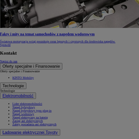
Fakty i mity na temat samochodów z napędem wodorowym
Światowa motoryzacja wciąż poszukuje coraz lepszych i czystszych dla środowiska napędów.
Sprawdź
Kontakt
Napisz do nas
Oferty specjalne i Finansowanie
Oferty specjalne i Finansowanie
KINTO Mobility
Technologie
Technologie
Elektromobilność
Lider elektromobilności
Napęd hybrydowy
Napęd hybrydowy typu plug-in
Napęd wodorowy
Napęd elektryczny na baterię
Zasięg aut elektrycznych
Zalety posiadania aut elektrycznych
Ładowanie elektrycznej Toyoty