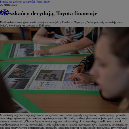
Przejdź do głównej zawartości
(Press Enter)
26 marca 2021
Mieszkańcy decydują, Toyota finansuje
Do 8 kwietnia trwa głosowanie na najlepsze projekty Funduszu Toyoty – „Dobre pomysły zmieniają nasz
świat”, które będą realizowane w 2021 roku.
Mieszkańcy regionu mogą zagłosować na wybrane przez siebie projekty z aglomeracji wałbrzyskiej i powiatu
oławskiego zgłoszone przez lokalne organizacje non-profit.
Każdy oddany głos oznacza jeden punkt przyznany
danemu projektowi. „Chcemy by mieszkańcy regionu wałbrzyskiego i jelczańskiego mogli razem z nami
współdecydować o tym, które projekty będą realizowane w ramach tegorocznej edycji konkursu, bo przecież to
oni będą rzeczywistymi beneficjentami projektów. Stąd nasz pomysł na ten sposób głosowania. By wyrównać