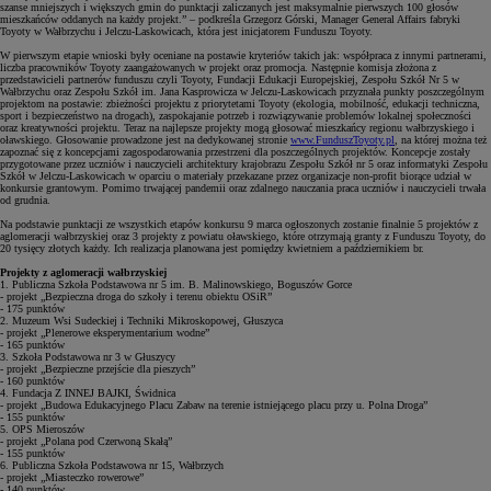
szanse mniejszych i większych gmin do punktacji zaliczanych jest maksymalnie pierwszych 100 głosów
mieszkańców oddanych na każdy projekt.” – podkreśla Grzegorz Górski, Manager General Affairs fabryki
Toyoty w Wałbrzychu i Jelczu-Laskowicach, która jest inicjatorem Funduszu Toyoty.
W pierwszym etapie wnioski były oceniane na postawie kryteriów takich jak: współpraca z innymi partnerami,
liczba pracowników Toyoty zaangażowanych w projekt oraz promocja. Następnie komisja złożona z
przedstawicieli partnerów funduszu czyli Toyoty, Fundacji Edukacji Europejskiej, Zespołu Szkół Nr 5 w
Wałbrzychu oraz Zespołu Szkół im. Jana Kasprowicza w Jelczu-Laskowicach przyznała punkty poszczególnym
projektom na postawie: zbieżności projektu z priorytetami Toyoty (ekologia, mobilność, edukacji techniczna,
sport i bezpieczeństwo na drogach), zaspokajanie potrzeb i rozwiązywanie problemów lokalnej społeczności
oraz kreatywności projektu.
Teraz na najlepsze projekty mogą głosować
mieszkańcy regionu wałbrzyskiego i
oławskiego. Głosowanie prowadzone jest na dedykowanej stronie
www.FunduszToyoty.pl
, na której można też
zapoznać się z koncepcjami zagospodarowania przestrzeni dla poszczególnych projektów. Koncepcje zostały
przygotowane przez uczniów i nauczycieli architektury krajobrazu Zespołu Szkół nr 5 oraz informatyki Zespołu
Szkół w Jelczu-Laskowicach w oparciu o materiały przekazane przez organizacje non-profit biorące udział w
konkursie grantowym. Pomimo trwającej pandemii oraz zdalnego nauczania praca uczniów i nauczycieli trwała
od grudnia.
Na podstawie punktacji ze wszystkich etapów konkursu 9 marca ogłoszonych zostanie finalnie 5 projektów z
aglomeracji wałbrzyskiej oraz 3 projekty z powiatu oławskiego, które otrzymają granty z Funduszu Toyoty, do
20 tysięcy złotych każdy. Ich realizacja planowana jest pomiędzy kwietniem a październikiem br.
Projekty z aglomeracji wałbrzyskiej
1. Publiczna Szkoła Podstawowa nr 5 im. B. Malinowskiego, Boguszów Gorce
- projekt „Bezpieczna droga do szkoły i terenu obiektu OSiR”
- 175 punktów
2. Muzeum Wsi Sudeckiej i Techniki Mikroskopowej, Głuszyca
- projekt „Plenerowe eksperymentarium wodne”
- 165 punktów
3. Szkoła Podstawowa nr 3 w Głuszycy
- projekt „Bezpieczne przejście dla pieszych”
- 160 punktów
4. Fundacja Z INNEJ BAJKI, Świdnica
- projekt „Budowa Edukacyjnego Placu Zabaw na terenie istniejącego placu przy u. Polna Droga”
- 155 punktów
5. OPS Mieroszów
- projekt „Polana pod Czerwoną Skałą”
- 155 punktów
6. Publiczna Szkoła Podstawowa nr 15, Wałbrzych
- projekt „Miasteczko rowerowe”
- 140 punktów