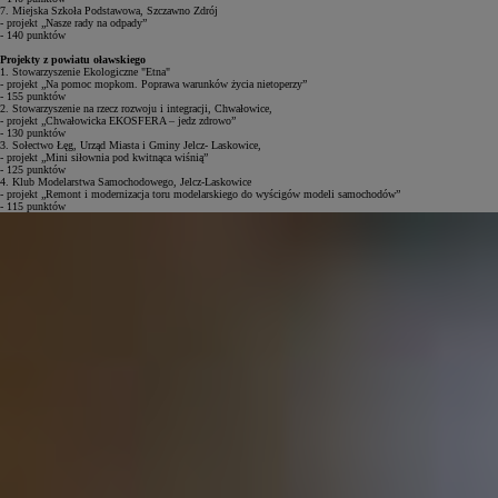
7. Miejska Szkoła Podstawowa, Szczawno Zdrój
- projekt „Nasze rady na odpady”
- 140 punktów
Projekty z powiatu oławskiego
1. Stowarzyszenie Ekologiczne "Etna"
- projekt „Na pomoc mopkom. Poprawa warunków życia nietoperzy”
- 155 punktów
2. Stowarzyszenie na rzecz rozwoju i integracji, Chwałowice,
- projekt „Chwałowicka EKOSFERA – jedz zdrowo”
- 130 punktów
3. Sołectwo Łęg, Urząd Miasta i Gminy Jelcz- Laskowice,
- projekt „Mini siłownia pod kwitnąca wiśnią”
- 125 punktów
4. Klub Modelarstwa Samochodowego, Jelcz-Laskowice
- projekt „Remont i modernizacja toru modelarskiego do wyścigów modeli samochodów”
- 115 punktów