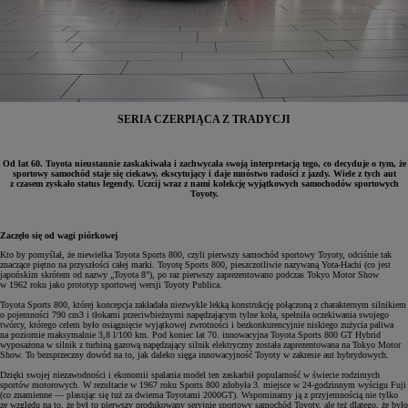
SERIA CZERPIĄCA Z TRADYCJI
Od lat 60. Toyota nieustannie zaskakiwała i zachwycała swoją interpretacją tego, co decyduje o tym, że
sportowy samochód staje się ciekawy, ekscytujący i daje mnóstwo radości z jazdy. Wiele z tych aut
z czasem zyskało status legendy. Uczcij wraz z nami kolekcję wyjątkowych samochodów sportowych
Toyoty.
Zaczęło się od wagi piórkowej
Kto by pomyślał, że niewielka Toyota Sports 800, czyli pierwszy samochód sportowy Toyoty, odciśnie tak
znaczące piętno na przyszłości całej marki. Toyotę Sports 800, pieszczotliwie nazywaną Yota-Hachi (co jest
japońskim skrótem od nazwy „Toyota 8”), po raz pierwszy zaprezentowano podczas Tokyo Motor Show
w 1962 roku jako prototyp sportowej wersji Toyoty Publica.
Toyota Sports 800, której koncepcja zakładała niezwykle lekką konstrukcję połączoną z charakternym silnikiem
o pojemności 790 cm3 i tłokami przeciwbieżnymi napędzającym tylne koła, spełniła oczekiwania swojego
twórcy, którego celem było osiągnięcie wyjątkowej zwrotności i bezkonkurencyjnie niskiego zużycia paliwa
na poziomie maksymalnie 3,8 l/100 km. Pod koniec lat 70. innowacyjna Toyota Sports 800 GT Hybrid
wyposażona w silnik z turbiną gazową napędzający silnik elektryczny została zaprezentowana na Tokyo Motor
Show. To bezsprzeczny dowód na to, jak daleko sięga innowacyjność Toyoty w zakresie aut hybrydowych.
Dzięki swojej niezawodności i ekonomii spalania model ten zaskarbił popularność w świecie rodzimych
sportów motorowych. W rezultacie w 1967 roku Sports 800 zdobyła 3. miejsce w 24-godzinnym wyścigu Fuji
(co znamienne — plasując się tuż za dwiema Toyotami 2000GT). Wspominamy ją z przyjemnością nie tylko
ze względu na to, że był to pierwszy produkowany seryjnie sportowy samochód Toyoty, ale też dlatego, że było