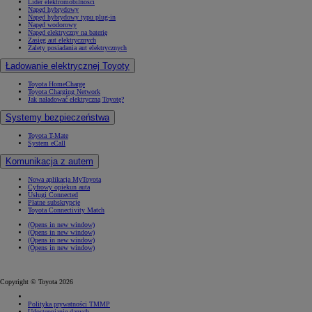
Lider elektromobilności
Napęd hybrydowy
Napęd hybrydowy typu plug-in
Napęd wodorowy
Napęd elektryczny na baterię
Zasięg aut elektrycznych
Zalety posiadania aut elektrycznych
Ładowanie elektrycznej Toyoty
Toyota HomeCharge
Toyota Charging Network
Jak naładować elektryczną Toyotę?
Systemy bezpieczeństwa
Toyota T-Mate
System eCall
Komunikacja z autem
Nowa aplikacja MyToyota
Cyfrowy opiekun auta
Usługi Connected
Płatne subskrypcje
Toyota Connectivity Match
(Opens in new window)
(Opens in new window)
(Opens in new window)
(Opens in new window)
Copyright © Toyota 2026
Polityka prywatności TMMP
Udostępnianie danych