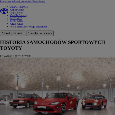
Przejdź do głównej zawartości
(Press Enter)
2000GT
2000GT
Celica
Celica
Supra
Supra
Corolla
Corolla
MR2
MR2
GT86
GT86
GR86
GR86
Wizje przyszłości
Wizje przyszłości
Skroluj w lewo
Skroluj w prawo
HISTORIA SAMOCHODÓW SPORTOWYCH
TOYOTY
PONAD 60 LAT TRADYCJI