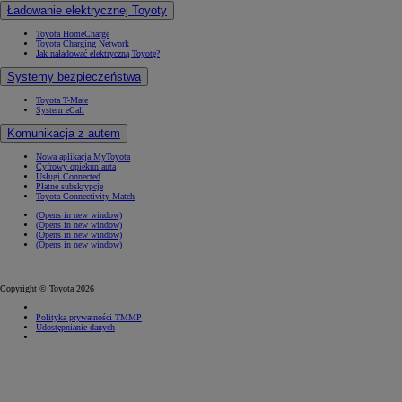
Ładowanie elektrycznej Toyoty
Toyota HomeCharge
Toyota Charging Network
Jak naładować elektryczną Toyotę?
Systemy bezpieczeństwa
Toyota T-Mate
System eCall
Komunikacja z autem
Nowa aplikacja MyToyota
Cyfrowy opiekun auta
Usługi Connected
Płatne subskrypcje
Toyota Connectivity Match
(Opens in new window)
(Opens in new window)
(Opens in new window)
(Opens in new window)
Copyright © Toyota 2026
Polityka prywatności TMMP
Udostępnianie danych