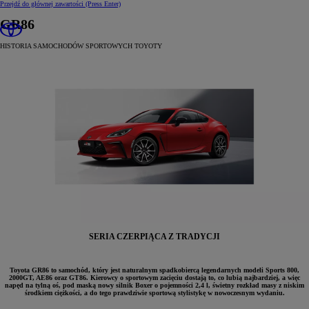
Przejdź do głównej zawartości
(Press Enter)
GR86
HISTORIA SAMOCHODÓW SPORTOWYCH TOYOTY
SERIA CZERPIĄCA Z TRADYCJI
Toyota GR86 to samochód, który jest naturalnym spadkobiercą legendarnych modeli Sports 800,
2000GT, AE86 oraz GT86. Kierowcy o sportowym zacięciu dostają to, co lubią najbardziej, a więc
napęd na tylną oś, pod maską nowy silnik Boxer o pojemności 2,4 l, świetny rozkład masy z niskim
środkiem ciężkości, a do tego prawdziwie sportową stylistykę w nowoczesnym wydaniu.