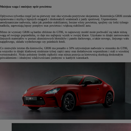
Mniejsza waga i mniejszy opór powietrza
Opływowa sylwetka coupé już na pierwszy rzut oka wyzwala pozytywne skojarzenia. Konstrukcja GR86 została
opracowana z myślą o lepszych osiągach i doskonałych wrażeniach z jazdy sportowej. Usprawnienia
aerodynamiczne nadwozia, takie jak przednie stabilizatory, boczne wloty powietrza, spojlery czy lotki tylnego
nadkola, zapewniają lepszy przepływ mas powietrza i większą stabilność auta.
Mimo że wymiary GR86 są bardzo zbliżone do GT86, to najnowszy model może pochwalić się także niższą
wagą od swojego poprzednika, co daje mu najlepszy wynik w swojej klasie. Uzyskano to dzięki zastosowaniu
lżejszych materiałów w postaci aluminiowych błotników i panelu dachowego, a także nowego, lżejszego wału
napędowego, układu wydechowego czy przednich foteli.
Co niezwykle istotne dla kierowców, GR86 ma ponadto o 50% sztywniejsze nadwozie w stosunku do GT86,
a wszystko to dzięki klatkowej strukturze tylnej części ramy oraz dodatkowym wspornikom i stali o wysokiej
wytrzymałości. Nisko położony środek ciężkości oraz niższa pozycja za kierownicą skutkują doskonałym
prowadzeniem i idealnymi właściwościami jezdnymi w każdych warunkach.