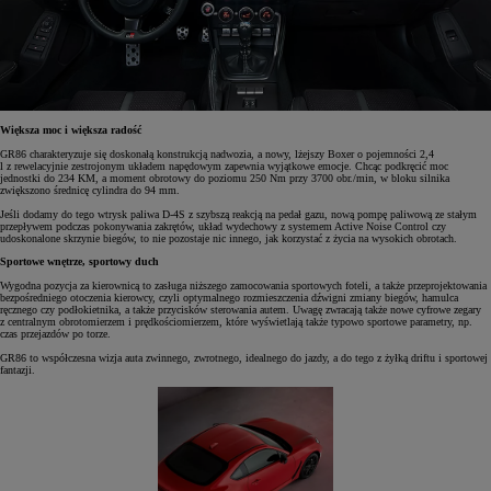
Większa moc i większa radość
GR86 charakteryzuje się doskonałą konstrukcją nadwozia, a nowy, lżejszy Boxer o pojemności 2,4
l z rewelacyjnie zestrojonym układem napędowym zapewnia wyjątkowe emocje. Chcąc podkręcić moc
jednostki do 234 KM, a moment obrotowy do poziomu 250 Nm przy 3700 obr./min, w bloku silnika
zwiększono średnicę cylindra do 94 mm.
Jeśli dodamy do tego wtrysk paliwa D-4S z szybszą reakcją na pedał gazu, nową pompę paliwową ze stałym
przepływem podczas pokonywania zakrętów, układ wydechowy z systemem Active Noise Control czy
udoskonalone skrzynie biegów, to nie pozostaje nic innego, jak korzystać z życia na wysokich obrotach.
Sportowe wnętrze, sportowy duch
Wygodna pozycja za kierownicą to zasługa niższego zamocowania sportowych foteli, a także przeprojektowania
bezpośredniego otoczenia kierowcy, czyli optymalnego rozmieszczenia dźwigni zmiany biegów, hamulca
ręcznego czy podłokietnika, a także przycisków sterowania autem. Uwagę zwracają także nowe cyfrowe zegary
z centralnym obrotomierzem i prędkościomierzem, które wyświetlają także typowo sportowe parametry, np.
czas przejazdów po torze.
GR86 to współczesna wizja auta zwinnego, zwrotnego, idealnego do jazdy, a do tego z żyłką driftu i sportowej
fantazji.