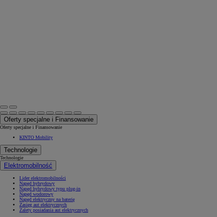
Oferty specjalne i Finansowanie
Oferty specjalne i Finansowanie
KINTO Mobility
Technologie
Technologie
Elektromobilność
Lider elektromobilności
Napęd hybrydowy
Napęd hybrydowy typu plug-in
Napęd wodorowy
Napęd elektryczny na baterię
Zasięg aut elektrycznych
Zalety posiadania aut elektrycznych