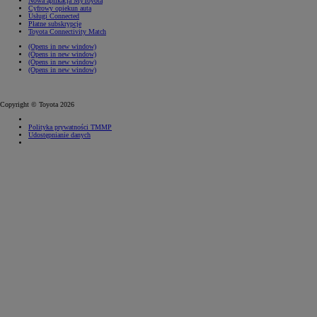
Nowa aplikacja MyToyota
Cyfrowy opiekun auta
Usługi Connected
Płatne subskrypcje
Toyota Connectivity Match
(Opens in new window)
(Opens in new window)
(Opens in new window)
(Opens in new window)
Copyright © Toyota 2026
Polityka prywatności TMMP
Udostępnianie danych