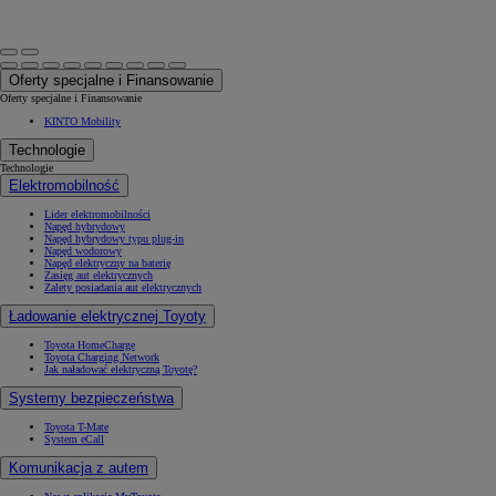
Oferty specjalne i Finansowanie
Oferty specjalne i Finansowanie
KINTO Mobility
Technologie
Technologie
Elektromobilność
Lider elektromobilności
Napęd hybrydowy
Napęd hybrydowy typu plug-in
Napęd wodorowy
Napęd elektryczny na baterię
Zasięg aut elektrycznych
Zalety posiadania aut elektrycznych
Ładowanie elektrycznej Toyoty
Toyota HomeCharge
Toyota Charging Network
Jak naładować elektryczną Toyotę?
Systemy bezpieczeństwa
Toyota T-Mate
System eCall
Komunikacja z autem