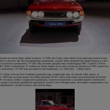
Zespół nie musiał długo czekać na sukces. W 1990 roku Carlos Sainz zdobył tytuł rajdowego mistrza świata
(był to pierwszy taki laur dla japońskiego producenta), a zespół, który reprezentował, drugie miejsce w walce
o mistrzostwo producentów. W 1992 roku powstało specjalne auto z homologacją WRC o nazwie GT-Four
RC (Rally Competition). To właśnie ten model znalazł się na czele wyścigu po mistrzostwo WRC kierowców
i producentów. W 1993 roku prowadził je Juha Kankkunen, a w 1994 roku — Didier Auriol.
Ci, którzy wówczas byli świadkami prezentacji tego wyjątkowego auta, nie zdawali sobie sprawy, że
w 1999 roku na rynku pojawi się siódma generacja Toyoty Celica, która stanie się zwieńczeniem jej historii.
Po 35 latach, siedmiu wyjątkowych generacjach, licznych zwycięstwach w zawodach sportów motorowych
i ponad 4 milionach sprzedanych egzemplarzy historia Celici dobiegła końca. Na szczęście wspomnienia o tej
najjaśniejszej z gwiazd zostaną z nami jeszcze długo…