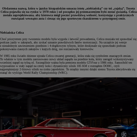
Obdarzona nazwą, która w języku hiszpańskim oznacza istotę „niebiańską” czy też „rajską”, Toyota
Celica pojawiła się na rynku w 1970 roku i od początku jej przeznaczeniem było zostać gwiazdą. Celica
została zaprojektowana, aby kierowca mógł poczuć prawdziwą wolność, korzystając z praktycznych
rozwiązań wewnątrz auta i ciesząc się jego sportowym charakterem w przystępnej cenie.
Niebiańska Celica
Choć priorytetem przy tworzeniu modelu była wygoda i łatwość prowadzenia, Celica musiała też sprawdzać się
podczas jazdy w zakrętach, aby zyskać uznanie prawdziwych fanów motoryzacji. Na szczęście jej wersje
z niezależnym zawieszeniem przednim i 4-drążkowym tylnym, które doskonale się sprawdzało podczas
pokonywania ciasnych zakrętów i krętych dróg, nie rozczarowały kierowców.
W 1985 roku światło dzienne ujrzała Celica czwartej generacji, która stała się symbolem znaczących zmian.
To właśnie w tym modelu zastosowano nowy układ napędu na przednie koła, który zastąpił wykorzystywany
wcześniej napęd na tylną oś. Szczególnie ważna była premiera modelu GT-Four z 1986 roku. Samochód ten
wyposażono w stały napęd na cztery koła i dynamiczny silnik 185 KM z rozrządem DOHC, czyli
najpotężniejszy 2-litrowy silnik na rynku japońskim. To między innymi dzięki niemu Toyota zdecydowała się
stanąć do wyścigu World Rally Championship (WRC).