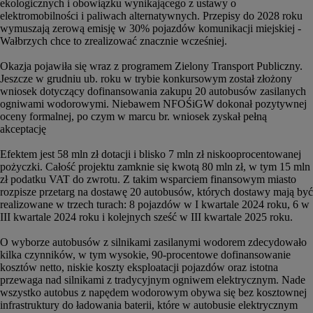
ekologicznych i obowiązku wynikającego z ustawy o
elektromobilności i paliwach alternatywnych. Przepisy do 2028 roku
wymuszają zerową emisję w 30% pojazdów komunikacji miejskiej -
Wałbrzych chce to zrealizować znacznie wcześniej.
Okazja pojawiła się wraz z programem Zielony Transport Publiczny.
Jeszcze w grudniu ub. roku w trybie konkursowym został złożony
wniosek dotyczący dofinansowania zakupu 20 autobusów zasilanych
ogniwami wodorowymi. Niebawem NFOŚiGW dokonał pozytywnej
oceny formalnej, po czym w marcu br. wniosek zyskał pełną
akceptację
Efektem jest 58 mln zł dotacji i blisko 7 mln zł niskooprocentowanej
pożyczki. Całość projektu zamknie się kwotą 80 mln zł, w tym 15 mln
zł podatku VAT do zwrotu. Z takim wsparciem finansowym miasto
rozpisze przetarg na dostawę 20 autobusów, których dostawy mają być
realizowane w trzech turach: 8 pojazdów w I kwartale 2024 roku, 6 w
III kwartale 2024 roku i kolejnych sześć w III kwartale 2025 roku.
O wyborze autobusów z silnikami zasilanymi wodorem zdecydowało
kilka czynników, w tym wysokie, 90-procentowe dofinansowanie
kosztów netto, niskie koszty eksploatacji pojazdów oraz istotna
przewaga nad silnikami z tradycyjnym ogniwem elektrycznym. Nade
wszystko autobus z napędem wodorowym obywa się bez kosztownej
infrastruktury do ładowania baterii, które w autobusie elektrycznym