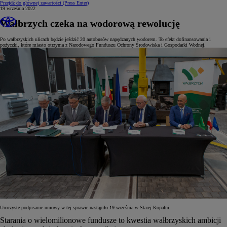
Przejdź do głównej zawartości
(Press Enter)
19 września 2022
Wałbrzych czeka na wodorową rewolucję
Po wałbrzyskich ulicach będzie jeździć 20 autobusów napędzanych wodorem. To efekt dofinansowania i
pożyczki, które miasto otrzyma z Narodowego Funduszu Ochrony Środowiska i Gospodarki Wodnej.
Uroczyste podpisanie umowy w tej sprawie nastąpiło 19 września w Starej Kopalni.
Starania o wielomilionowe fundusze to kwestia wałbrzyskich ambicji