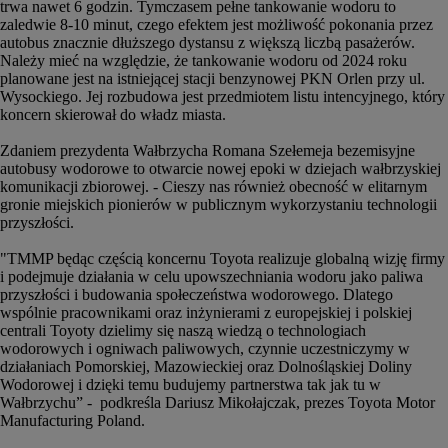
trwa nawet 6 godzin. Tymczasem pełne tankowanie wodoru to
zaledwie 8-10 minut, czego efektem jest możliwość pokonania przez
autobus znacznie dłuższego dystansu z większą liczbą pasażerów.
Należy mieć na względzie, że tankowanie wodoru od 2024 roku
planowane jest na istniejącej stacji benzynowej PKN Orlen przy ul.
Wysockiego. Jej rozbudowa jest przedmiotem listu intencyjnego, który
koncern skierował do władz miasta.
Zdaniem prezydenta Wałbrzycha Romana Szełemeja bezemisyjne
autobusy wodorowe to otwarcie nowej epoki w dziejach wałbrzyskiej
komunikacji zbiorowej. - Cieszy nas również obecność w elitarnym
gronie miejskich pionierów w publicznym wykorzystaniu technologii
przyszłości.
"TMMP będąc częścią koncernu Toyota realizuje globalną wizję firmy
i podejmuje działania w celu upowszechniania wodoru jako paliwa
przyszłości i budowania społeczeństwa wodorowego. Dlatego
wspólnie pracownikami oraz inżynierami z europejskiej i polskiej
centrali Toyoty dzielimy się naszą wiedzą o technologiach
wodorowych i ogniwach paliwowych, czynnie uczestniczymy w
działaniach Pomorskiej, Mazowieckiej oraz Dolnośląskiej Doliny
Wodorowej i dzięki temu budujemy partnerstwa tak jak tu w
Wałbrzychu” -
podkreśla Dariusz Mikołajczak, prezes Toyota Motor
Manufacturing Poland.