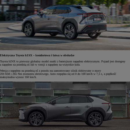
Elektryczna Toyota bZ4X – komfortowa i łatwa w obsłudze
Toyota bZ4X to pierwszy globalny model marki z bateryjnym napędem elektrycznym. Pojazd jest dostępny
z napędem na przednią oś lub w wersji z napędem na wszystkie koła.
Wersja z napędem na przednią oś z przodu ma zamontowany silnik elektryczny o mocy
204 KM i 265 Nm momentu obrotowego. Auto rozpędza się od 0 do 100 km/h w 7,5 s, a prędkość
maksymalna wynosi 160 km/h.