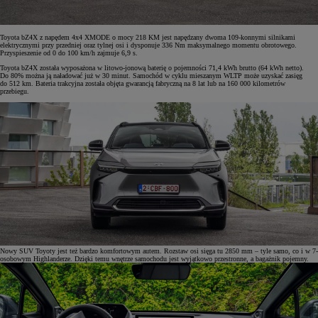
Toyota bZ4X z napędem 4x4 XMODE o mocy 218 KM jest napędzany dwoma 109-konnymi silnikami
elektrycznymi przy przedniej oraz tylnej osi i dysponuje 336 Nm maksymalnego momentu obrotowego.
Przyspieszenie od 0 do 100 km/h zajmuje 6,9 s.
Toyota bZ4X została wyposażona w litowo-jonową baterię o pojemności 71,4 kWh brutto (64 kWh netto).
Do 80% można ją naładować już w 30 minut. Samochód w cyklu mieszanym WLTP może uzyskać zasięg
do 512 km. Bateria trakcyjna została objęta gwarancją fabryczną na 8 lat lub na 160 000 kilometrów
przebiegu.
Nowy SUV Toyoty jest też bardzo komfortowym autem. Rozstaw osi sięga tu 2850 mm – tyle samo, co i w 7-
osobowym Highlanderze. Dzięki temu wnętrze samochodu jest wyjątkowo przestronne, a bagażnik pojemny.