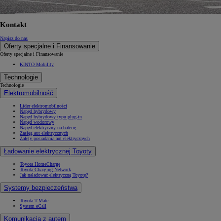
Kontakt
Napisz do nas
Oferty specjalne i Finansowanie
Oferty specjalne i Finansowanie
KINTO Mobility
Technologie
Technologie
Elektromobilność
Lider elektromobilności
Napęd hybrydowy
Napęd hybrydowy typu plug-in
Napęd wodorowy
Napęd elektryczny na baterię
Zasięg aut elektrycznych
Zalety posiadania aut elektrycznych
Ładowanie elektrycznej Toyoty
Toyota HomeCharge
Toyota Charging Network
Jak naładować elektryczną Toyotę?
Systemy bezpieczeństwa
Toyota T-Mate
System eCall
Komunikacja z autem