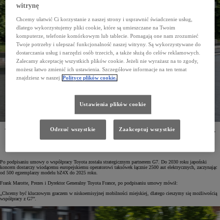
witrynę
Chcemy ułatwić Ci korzystanie z naszej strony i usprawnić świadczenie usług,
dlatego wykorzystujemy pliki cookie, które są umieszczane na Twoim
komputerze, telefonie komórkowym lub tablecie. Pomagają one nam zrozumieć
Twoje potrzeby i ulepszać funkcjonalność naszej witryny. Są wykorzystywane do
dostarczania usług i narzędzi osób trzecich, a także służą do celów reklamowych.
Zalecamy akceptację wszystkich plików cookie. Jeżeli nie wyrażasz na to zgody,
możesz łatwo zmienić ich ustawienia. Szczegółowe informacje na ten temat
znajdziesz w naszej
Polityce plików cookie.
Ustawienia plików cookie
Odrzuć wszystkie
Zaakceptuj wszystkie
Toyota i francuska firma G7, będąca jednym z największych operatorów taksówkowych w Europie,
podpisały umowę o strategicznym partnerstwie. Do 2025 roku japoński koncern dostarczy
G7 500 egzemplarzy elektrycznego SUV-a Toyota bZ4X, a do 2030 roku – 2500 aut elektrycznych.
Po podpisaniu umowy o współpracy Toyota została strategicznym partnerem G7. Do 2030 roku japoński
koncern dostarczy wiodącemu europejskiemu operatorowi taksówek łącznie 2500 aut elektrycznych, zaczynając
od 500 egzemplarzy modelu bZ4X do 2025 roku.
Frank Marotte, Prezes i Dyrektor Generalny Toyota France, po podpisaniu umowy mówił:
„Chcemy być kluczowym graczem w niskoemisyjnej mobilności miejskiej, dlatego cieszymy się możliwością
współpracy z G7”.