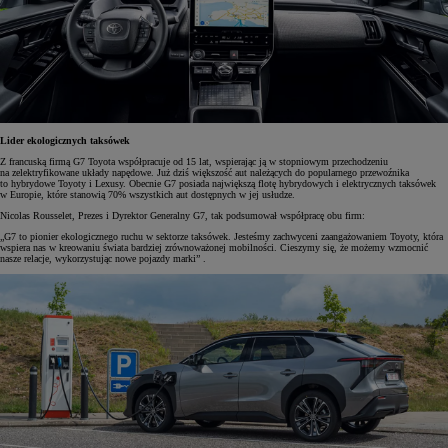
Lider ekologicznych taksówek
Z francuską firmą G7 Toyota współpracuje od 15 lat, wspierając ją w stopniowym przechodzeniu
na zelektryfikowane układy napędowe. Już dziś większość aut należących do popularnego przewoźnika
to hybrydowe Toyoty i Lexusy. Obecnie G7 posiada największą flotę hybrydowych i elektrycznych taksówek
w Europie, które stanowią 70% wszystkich aut dostępnych w jej usłudze.
Nicolas Rousselet, Prezes i Dyrektor Generalny G7, tak podsumował współpracę obu firm:
„G7 to pionier ekologicznego ruchu w sektorze taksówek. Jesteśmy zachwyceni zaangażowaniem Toyoty, która
wspiera nas w kreowaniu świata bardziej zrównoważonej mobilności. Cieszymy się, że możemy wzmocnić
nasze relacje, wykorzystując nowe pojazdy marki” .