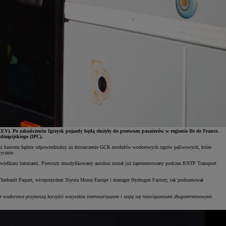
V). Po zakończeniu Igrzysk pojazdy będą służyły do przewozu pasażerów w regionie Ile de France.
limpijskiego (IPC).
poński koncern będzie odpowiedzialny za dostarczenie GCK modułów wodorowych ogniw paliwowych, które
ycznie.
wielkimi bateriami. Pierwszy zmodyfikowany autobus został już zaprezentowany podczas RNTP Transport
 Thiebault Paquet, wiceprezydent Toyota Motor Europe i manager Hydrogen Factory, tak podsumował
ie wodorowe przynoszą korzyści wszystkim interesariuszom i stają się rozwiązaniami długoterminowymi.