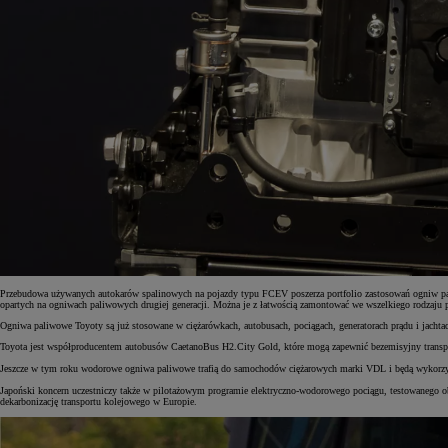
Przebudowa używanych autokarów spalinowych na pojazdy typu FCEV poszerza portfolio zastosowań ogniw pal
opartych na ogniwach paliwowych drugiej generacji. Można je z łatwością zamontować we wszelkiego rodzaju 
Ogniwa paliwowe Toyoty są już stosowane w ciężarówkach, autobusach, pociągach, generatorach prądu i jachta
Toyota jest współproducentem autobusów CaetanoBus H2.City Gold, które mogą zapewnić bezemisyjny transport 
Jeszcze w tym roku wodorowe ogniwa paliwowe trafią do samochodów ciężarowych marki VDL i będą wykorzy
Japoński koncern uczestniczy także w pilotażowym programie elektryczno-wodorowego pociągu, testowanego obe
dekarbonizację transportu kolejowego w Europie.