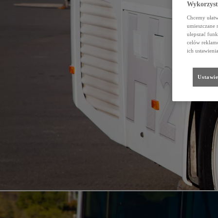
Wykorzystu
Chcemy ułatwi
umieszczane 
ulepszać funk
celów reklamo
ich ustawieni
Ustawie