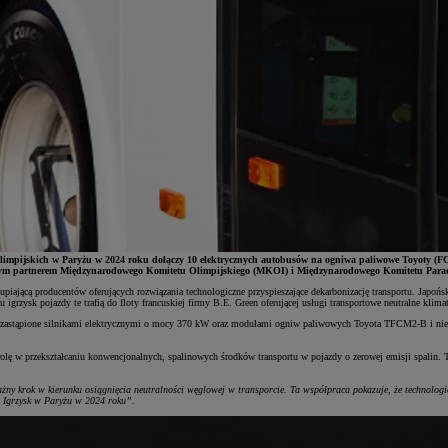
olimpijskich w Paryżu w 2024 roku dołączy 10 elektrycznych autobusów na ogniwa paliwowe Toyoty (FCE
nym partnerem Międzynarodowego Komitetu Olimpijskiego (MKOI) i Międzynarodowego Komitetu Parao
upiającą producentów oferujących rozwiązania technologiczne przyspieszające dekarbonizację transportu. Ja
ysk pojazdy te trafią do floty francuskiej firmy B.E. Green oferującej usługi transportowe neutralne klimat
ną zastąpione silnikami elektrycznymi o mocy 370 kW oraz modułami ogniw paliwowych Toyota TFCM2-B i nie
olę w przekształcaniu konwencjonalnych, spalinowych środków transportu w pojazdy o zerowej emisji spalin.
żny krok w kierunku osiągnięcia neutralności węglowej w transporcie. Ta współpraca pokazuje, że technolog
s Igrzysk w Paryżu w 2024 roku”.