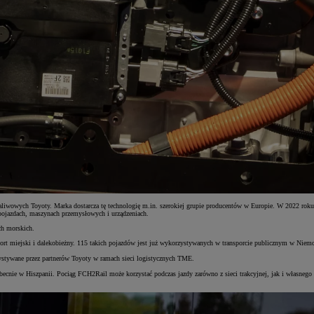
iwowych Toyoty. Marka dostarcza tę technologię m.in. szerokiej grupie producentów w Europie. W 2022 rok
pojazdach, maszynach przemysłowych i urządzeniach.
ch morskich.
miejski i dalekobieżny. 115 takich pojazdów jest już wykorzystywanych w transporcie publicznym w Niemczech,
stywane przez partnerów Toyoty w ramach sieci logistycznych TME.
cnie w Hiszpanii. Pociąg FCH2Rail może korzystać podczas jazdy zarówno z sieci trakcyjnej, jak i własnego 