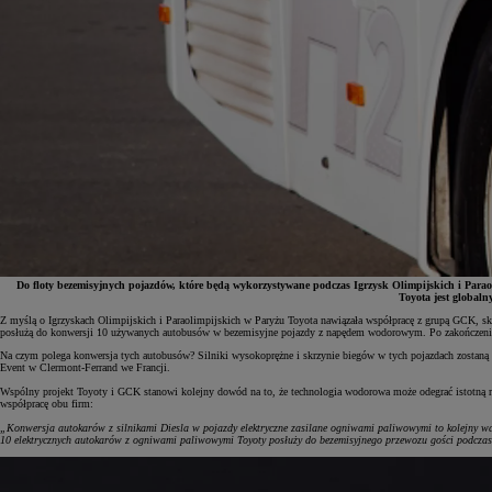
Do floty bezemisyjnych pojazdów, które będą wykorzystywane podczas Igrzysk Olimpijskich i Para
Toyota jest global
Z myślą o Igrzyskach Olimpijskich i Paraolimpijskich w Paryżu Toyota nawiązała współpracę z grupą GCK, sk
posłużą do konwersji 10 używanych autobusów w bezemisyjne pojazdy z napędem wodorowym. Po zakończeniu igrz
Na czym polega konwersja tych autobusów? Silniki wysokoprężne i skrzynie biegów w tych pojazdach zosta
Event w Clermont-Ferrand we Francji.
Wspólny projekt Toyoty i GCK stanowi kolejny dowód na to, że technologia wodorowa może odegrać istotną r
współpracę obu firm:
„Konwersja autokarów z silnikami Diesla w pojazdy elektryczne zasilane ogniwami paliwowymi to kolejny wa
10 elektrycznych autokarów z ogniwami paliwowymi Toyoty posłuży do bezemisyjnego przewozu gości podcza