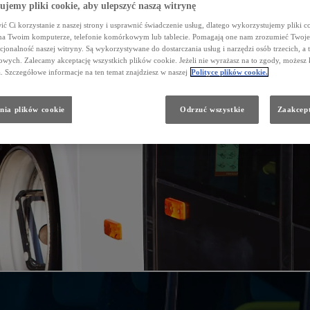
jemy pliki cookie, aby ulepszyć naszą witrynę
ć Ci korzystanie z naszej strony i usprawnić świadczenie usług, dlatego wykorzystujemy pliki co
na Twoim komputerze, telefonie komórkowym lub tablecie. Pomagają one nam zrozumieć Twoje 
cjonalność naszej witryny. Są wykorzystywane do dostarczania usług i narzędzi osób trzecich, a 
wych. Zalecamy akceptację wszystkich plików cookie. Jeżeli nie wyrażasz na to zgody, możesz 
a. Szczegółowe informacje na ten temat znajdziesz w naszej
Polityce plików cookie.
nia plików cookie
Odrzuć wszystkie
Zaakcept