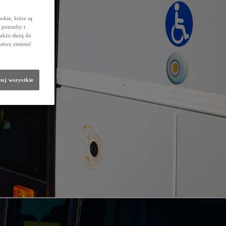
okie, które są
potrzeby i
także służą do
łatwo zmienić
uj wszystkie