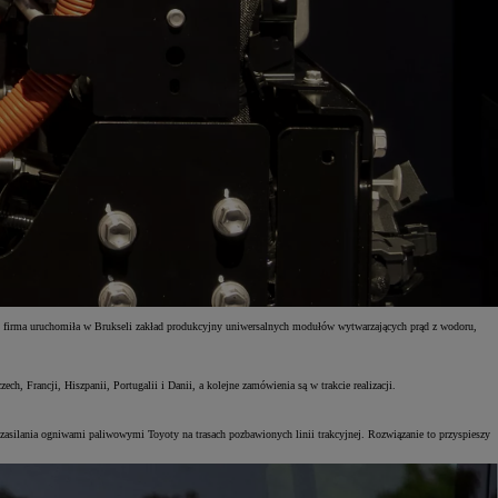
u firma uruchomiła w Brukseli zakład produkcyjny uniwersalnych modułów wytwarzających prąd z wodoru,
 Francji, Hiszpanii, Portugalii i Danii, a kolejne zamówienia są w trakcie realizacji.
zasilania ogniwami paliwowymi Toyoty na trasach pozbawionych linii trakcyjnej. Rozwiązanie to przyspieszy