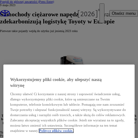
Przejdź do głównej zawartości
(Press Enter)
9 maja 2023
Samochody ciężarowe napędzane wodorem
Otwórz menu
zdekarbonizują logistykę Toyoty w Europie
Pierwsze takie pojazdy wejdą do użytku już jesienią 2023 roku
Wykorzystujemy pliki cookie, aby ulepszyć naszą
witrynę
Chcemy ułatwić Ci korzystanie z naszej strony i usprawnić świadczenie usług,
dlatego wykorzystujemy pliki cookie, które są umieszczane na Twoim
komputerze, telefonie komórkowym lub tablecie. Pomagają one nam zrozumieć
Twoje potrzeby i ulepszać funkcjonalność naszej witryny. Są wykorzystywane do
dostarczania usług i narzędzi osób trzecich, a także służą do celów reklamowych.
Toyota Motor Europe (TME) i holenderska firma VDL Groep (VDL) wprowadzą na europejski rynek
bezemisyjne ciężarówki napędzane wodorowymi ogniwami paliwowymi Toyoty. Pierwsze takie pojazdy
Zalecamy akceptację wszystkich plików cookie. Jeżeli nie wyrażasz na to zgody,
pojawią się na drogach już jesienią 2023 roku. Będą wykorzystywane przez logistycznych partnerów
możesz łatwo zmienić ich ustawienia. Szczegółowe informacje na ten temat
TME.
znajdziesz w naszej
Polityce plików cookie.
Toyota od lat dąży do dekarbonizacji transportu drogowego, a partnerstwo z VDL ma ten cel przybliżyć.
Pomogą w tym wodorowe ciężarówki, które będą miały do odegrania znaczącą rolę w redukcji emisji CO
2