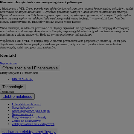
Kluczowa rola ciężarówek z wodorowymi ogniwami paliwowymi
„Współpraca z VDL Groep pomoże nam zdekarbonizować transport naszych komponentów, pojazdów i części
zamiennych na dużych dystansach. Ciężarówki pozostaną ważnym filarem naszej multimodalnej strategii.
Wprowadzenie do naszej floty bezemisyjnych ciężarówek, napędzanych ogniwami paliwowymi Toyoty, będzie
miało ogromny wpływ na redukcję śladu węglowego całej naszej logistyki”
– powiedział Leon Van Der
Merwe, wiceprezydent ds. łańcuchów dostaw Toyota Motor Europe.
Warto zaznaczyć, że zdaniem przedstawicieli Toyoty ciężarówki na ogniwa paliwowe odegrają kluczową rolę
w rozbudowie wodorowego ekosystemu w Europie, wspomogą dekarbonizację sektora transportowego oraz
transformację sektora energetyki. Będą też stymulować rozwój infrastruktury.
Współpraca TME z VDL to kolejny etap w procesie przechodzenia na gospodarkę wodorową. Do tej pory
Toyota zrealizowała liczne projekty z wieloma partnerami, w tym m.in. z producentami samochodów
dostawczych, łodzi, pociągów oraz autobusów.
Kontakt
Napisz do nas
Oferty specjalne i Finansowanie
Oferty specjalne i Finansowanie
KINTO Mobility
Technologie
Technologie
Elektromobilność
Lider elektromobilności
Napęd hybrydowy
Napęd hybrydowy typu plug-in
Napęd wodorowy
Napęd elektryczny na baterię
Zasięg aut elektrycznych
Zalety posiadania aut elektrycznych
Ładowanie elektrycznej Toyoty