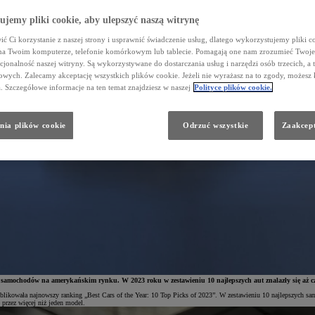
jemy pliki cookie, aby ulepszyć naszą witrynę
ć Ci korzystanie z naszej strony i usprawnić świadczenie usług, dlatego wykorzystujemy pliki co
na Twoim komputerze, telefonie komórkowym lub tablecie. Pomagają one nam zrozumieć Twoje 
cjonalność naszej witryny. Są wykorzystywane do dostarczania usług i narzędzi osób trzecich, a 
wych. Zalecamy akceptację wszystkich plików cookie. Jeżeli nie wyrażasz na to zgody, możesz 
a. Szczegółowe informacje na ten temat znajdziesz w naszej
Polityce plików cookie.
nia plików cookie
Odrzuć wszystkie
Zaakcept
i samochodów na amerykańskim rynku. W 2023 roku w zestawieniu 10 najlepszych aut znalazły się aż c
ikowała najnowszy ranking „Best Cars of the Year: 10 Top Picks of 2023”. W zestawieniu 10 najlepszych sam
 przez więcej niż jeden model.