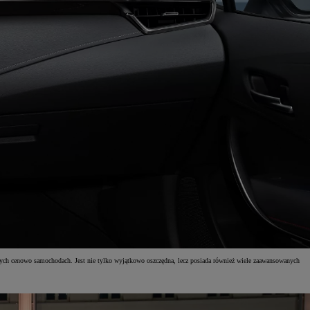
ych cenowo samochodach. Jest nie tylko wyjątkowo oszczędna, lecz posiada również wiele zaawansowanych