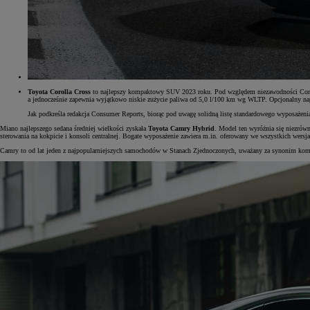
Toyota Corolla Cross
to najlepszy kompaktowy SUV 2023 roku. Pod względem niezawodności Consum
a jednocześnie zapewnia wyjątkowo niskie zużycie paliwa od 5,0 l/100 km wg WLTP. Opcjonalny napęd
Jak podkreśla redakcja Consumer Reports, biorąc pod uwagę solidną listę standardowego wyposażeni
Miano najlepszego sedana średniej wielkości zyskała
Toyota Camry Hybrid
. Model ten wyróżnia się niezrów
sterowania na kokpicie i konsoli centralnej. Bogate wyposażenie zawiera m.in. oferowany we wszystkich wersj
Camry to od lat jeden z najpopularniejszych samochodów w Stanach Zjednoczonych, uważany za synonim komfo