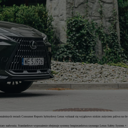
ezależnych testach Consumer Reports hybrydowy Lexus wykazał się wyjątkowo niskim zużyciem paliwa na tle
ymiary nadwozia. Standardowe wyposażenie obejmuje systemy bezpieczeństwa czynnego Lexus Safety System +