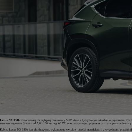
Lexus NX 350h
został uznany za najlepszy luksusowy SUV. Auto z hybrydowym układem o pojemności 2,5 li
swojego segmentu (średnio od 5,6 l/100 km wg WLTP) oraz przyjemnym, płynnym i cichym poruszaniem się 
Kabina Lexus NX 350h jest ekskluzywna, wykończona wysokiej jakości materiałami i z wygodnymi przednimi 