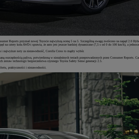
er Reports przyznał nowej Toyocie najwyższą ocenę 5 na 5. Szczególną uwagę zwrócono na napęd 2.0 Hybrid
 na cztery koła AWD-i sprawia, że auto jest jeszcze bardziej dynamiczne (7,5 s od 0 do 100 km/h), a jednocze
a i najwyższe noty za niezawodność, Corolla Cross to mądry wybór.
naną oszczędnością paliwa, potwierdzoną w niezależnych testach przeprowadzonych przez Consumer Reports. Ca
ach zestaw technologii bezpieczeństwa czynnego Toyota Safety Sense generacji 2.5.
rtu, praktyczności i niezawodności.