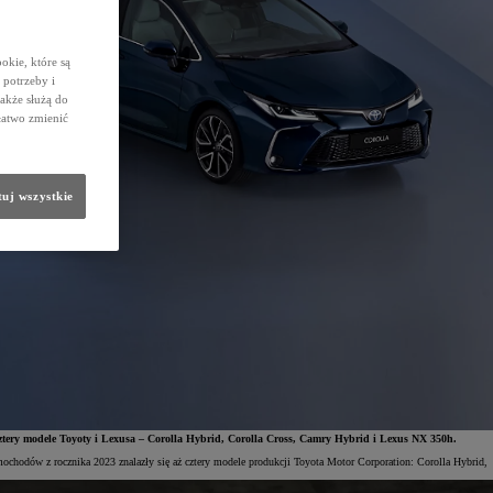
okie, które są
potrzeby i
także służą do
łatwo zmienić
uj wszystkie
ztery modele Toyoty i Lexusa – Corolla Hybrid, Corolla Cross, Camry Hybrid i Lexus NX 350h.
ochodów z rocznika 2023 znalazły się aż cztery modele produkcji Toyota Motor Corporation: Corolla Hybrid,