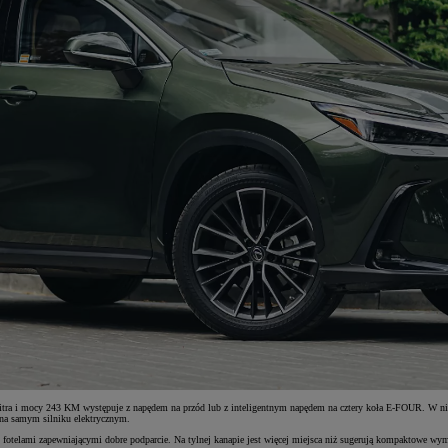
tra i mocy 243 KM występuje z napędem na przód lub z inteligentnym napędem na cztery koła E-FOUR. W ni
na samym silniku elektrycznym.
fotelami zapewniającymi dobre podparcie. Na tylnej kanapie jest więcej miejsca niż sugerują kompaktowe w