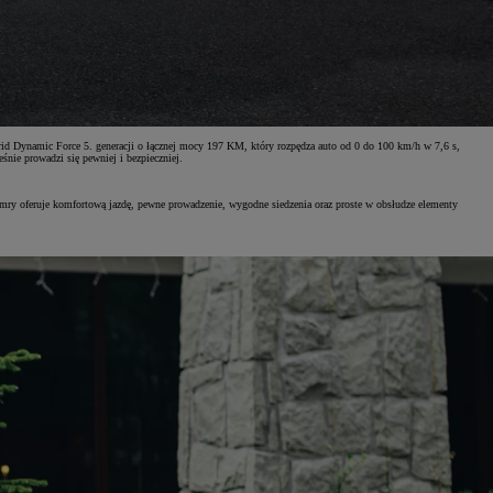
 Dynamic Force 5. generacji o łącznej mocy 197 KM, który rozpędza auto od 0 do 100 km/h w 7,6 s,
śnie prowadzi się pewniej i bezpieczniej.
mry oferuje komfortową jazdę, pewne prowadzenie, wygodne siedzenia oraz proste w obsłudze elementy