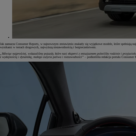
Jak zaznacza Consumer Reports, w najnowszym zestawieniu znalazły się wyjątkowe modele, które spełniają na
wynikami w testach drogowych, najwyższą niezawodnością i bezpieczeństwem.
„Mówiąc najprościej, wskazaliśmy pojazdy, które nasi eksperci z entuzjazmem poleciliby rodzinie i przyjaci
z wydajnością i dynamiką, małego zużycia paliwa i niezawodności”
– podkreśliła redakcja portalu Consumer 