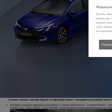
Wykorzystu
Chcemy ułatwi
umieszczane 
ulepszać funk
celów reklamo
ich ustawieni
Ustawie
Coroczny ranking Consumer Reports to najbardziej cenione i wiarygodne potwierdzenie jakośc
Największa niezależna organizacja konsumencka w Stanach Zjednoczonych –Consumer Reports – opubl
Corolla Cross, Camry Hybrid i Lexus NX350h. Toyota jest jedyną marką reprezentowaną na tej liście