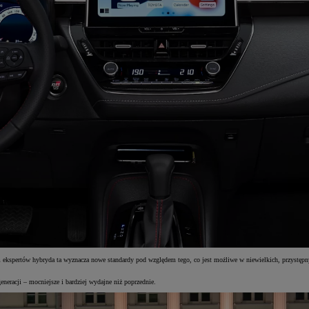
ekspertów hybryda ta wyznacza nowe standardy pod względem tego, co jest możliwe w niewielkich, przystępn
neracji – mocniejsze i bardziej wydajne niż poprzednie.