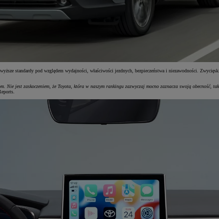
jwyższe standardy pod względem wydajności, właściwości jezdnych, bezpieczeństwa i niezawodności. Zwycięsk
ołom. Nie jest zaskoczeniem, że Toyota, która w naszym rankingu zazwyczaj mocno zaznacza swoją obecność, ta
Reports.