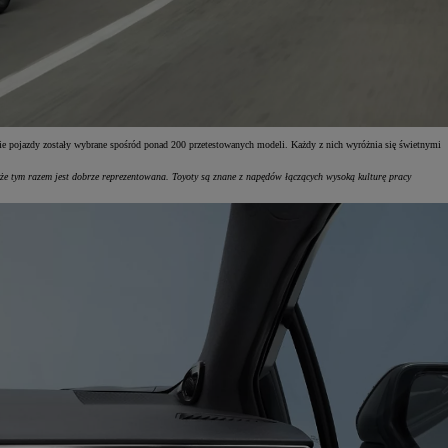
ie pojazdy zostały wybrane spośród ponad 200 przetestowanych modeli. Każdy z nich wyróżnia się świetnymi
kże tym razem jest dobrze reprezentowana. Toyoty są znane z napędów łączących wysoką kulturę pracy