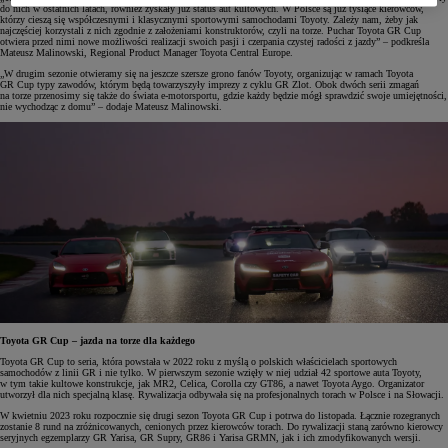
do nich w ostatnich latach, również zyskały już status aut kultowych. W Polsce są już tysiące kierowców,
którzy cieszą się współczesnymi i klasycznymi sportowymi samochodami Toyoty. Zależy nam, żeby jak
najczęściej korzystali z nich zgodnie z założeniami konstruktorów, czyli na torze. Puchar Toyota GR Cup
otwiera przed nimi nowe możliwości realizacji swoich pasji i czerpania czystej radości z jazdy” – podkreśla
Mateusz Malinowski, Regional Product Manager Toyota Central Europe.
„W drugim sezonie otwieramy się na jeszcze szersze grono fanów Toyoty, organizując w ramach Toyota
GR Cup typy zawodów, którym będą towarzyszyły imprezy z cyklu GR Zlot. Obok dwóch serii zmagań
na torze przenosimy się także do świata e-motorsportu, gdzie każdy będzie mógł sprawdzić swoje umiejętności,
nie wychodząc z domu” – dodaje Mateusz Malinowski.
Toyota GR Cup – jazda na torze dla każdego
Toyota GR Cup to seria, która powstała w 2022 roku z myślą o polskich właścicielach sportowych
samochodów z linii GR i nie tylko. W pierwszym sezonie wzięły w niej udział 42 sportowe auta Toyoty,
w tym takie kultowe konstrukcje, jak MR2, Celica, Corolla czy GT86, a nawet Toyota Aygo. Organizator
utworzył dla nich specjalną klasę. Rywalizacja odbywała się na profesjonalnych torach w Polsce i na Słowacji.
W kwietniu 2023 roku rozpocznie się drugi sezon Toyota GR Cup i potrwa do listopada. Łącznie rozegranych
zostanie 8 rund na zróżnicowanych, cenionych przez kierowców torach. Do rywalizacji staną zarówno kierowcy
seryjnych egzemplarzy GR Yarisa, GR Supry, GR86 i Yarisa GRMN, jak i ich zmodyfikowanych wersji.