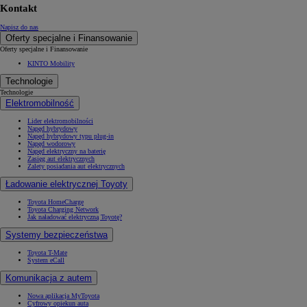
Kontakt
Napisz do nas
Oferty specjalne i Finansowanie
Oferty specjalne i Finansowanie
KINTO Mobility
Technologie
Technologie
Elektromobilność
Lider elektromobilności
Napęd hybrydowy
Napęd hybrydowy typu plug-in
Napęd wodorowy
Napęd elektryczny na baterię
Zasięg aut elektrycznych
Zalety posiadania aut elektrycznych
Ładowanie elektrycznej Toyoty
Toyota HomeCharge
Toyota Charging Network
Jak naładować elektryczną Toyotę?
Systemy bezpieczeństwa
Toyota T-Mate
System eCall
Komunikacja z autem
Nowa aplikacja MyToyota
Cyfrowy opiekun auta