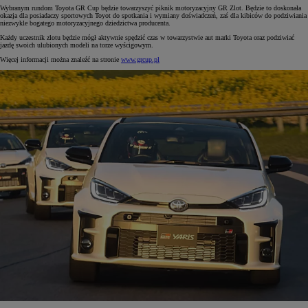
Wybranym rundom Toyota GR Cup będzie towarzyszyć piknik motoryzacyjny GR Zlot. Będzie to doskonała
okazja dla posiadaczy sportowych Toyot do spotkania i wymiany doświadczeń, zaś dla kibiców do podziwiania
niezwykle bogatego motoryzacyjnego dziedzictwa producenta.
Każdy uczestnik zlotu będzie mógł aktywnie spędzić czas w towarzystwie aut marki Toyota oraz podziwiać
jazdę swoich ulubionych modeli na torze wyścigowym.
Więcej informacji można znaleźć na stronie
www.grcup.pl