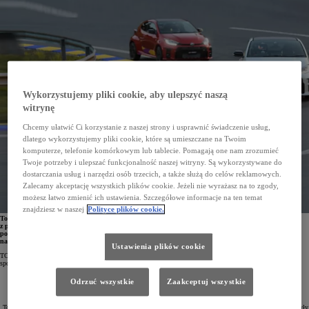
Wykorzystujemy pliki cookie, aby ulepszyć naszą
witrynę
Chcemy ułatwić Ci korzystanie z naszej strony i usprawnić świadczenie usług,
dlatego wykorzystujemy pliki cookie, które są umieszczane na Twoim
komputerze, telefonie komórkowym lub tablecie. Pomagają one nam zrozumieć
Twoje potrzeby i ulepszać funkcjonalność naszej witryny. Są wykorzystywane do
dostarczania usług i narzędzi osób trzecich, a także służą do celów reklamowych.
Zalecamy akceptację wszystkich plików cookie. Jeżeli nie wyrażasz na to zgody,
możesz łatwo zmienić ich ustawienia. Szczegółowe informacje na ten temat
znajdziesz w naszej
Polityce plików cookie.
Toyota GR Cup to zawody organizowane przez TOYOTA GAZOO Racing Polska we współpracy
z popularnymi cyklami typu track day – Drive Cup oraz Race Cup. Mogą w nich brać udział
posiadacze aut z linii GR, Yarisa GRMN oraz innych sportowych modeli. Zmagania odbywają się
na profesjonalnych torach, znanych z prestiżowych wyścigów krajowych i międzynarodowych.
Ustawienia plików cookie
TOYOTA GAZOO Racing Polska rozpoczyna drugi sezon markowego pucharu Toyota GR Cup. Miłośnicy
sportowych aut Toyoty będą rywalizować w kilku powiązanych ze sobą wydarzeniach:
Toyota GR Cup
– zawodach skierowanych do pasjonatów szybkiej jazdy samochodami Toyoty,
Odrzuć wszystkie
Zaakceptuj wszystkie
Toyota GR Cup DIGITAL
– serii rozgrywanej w świecie wirtualnym,
Toyota Racing Cup
– najbardziej wymagającej serii dla zawodowych kierowców.
„Toyota ma w swoim dorobku wiele legendarnych sportowych modeli, a GR Supra i GR Yaris, które dołączyły