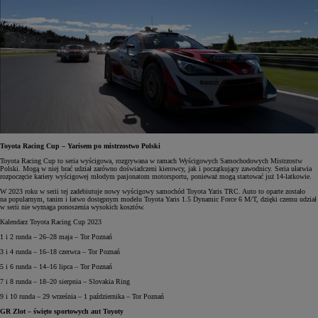
Toyota Racing Cup – Yarisem po mistrzostwo Polski
Toyota Racing Cup to seria wyścigowa, rozgrywana w ramach Wyścigowych Samochodowych Mistrzostw
Polski. Mogą w niej brać udział zarówno doświadczeni kierowcy, jak i początkujący zawodnicy. Seria ułatwia
rozpoczęcie kariery wyścigowej młodym pasjonatom motorsportu, ponieważ mogą startować już 14-latkowie.
W 2023 roku w serii tej zadebiutuje nowy wyścigowy samochód Toyota Yaris TRC. Auto to oparte zostało
na popularnym, tanim i łatwo dostępnym modelu Toyota Yaris 1.5 Dynamic Force 6 M/T, dzięki czemu udział
w serii nie wymaga ponoszenia wysokich kosztów.
Kalendarz Toyota Racing Cup 2023
1 i 2 runda – 26–28 maja – Tor Poznań
3 i 4 runda – 16–18 czerwca – Tor Poznań
5 i 6 runda – 14–16 lipca – Tor Poznań
7 i 8 runda – 18–20 sierpnia – Slovakia Ring
9 i 10 runda – 29 września – 1 października – Tor Poznań
GR Zlot – święto sportowych aut Toyoty