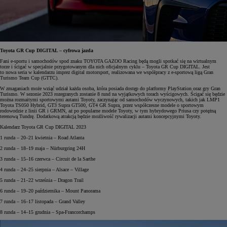
Toyota GR Cup DIGITAL – cyfrowa jazda
Fani e-sportu i samochodów spod znaku TOYOTA GAZOO Racing będą mogli spotkać się na wirtualnym
torze i ścigać w specjalnie przygotowanym dla nich oficjalnym cyklu – Toyota GR Cup DIGITAL. Jest
to nowa seria w kalendarzu imprez digital motorsport, realizowana we współpracy z e-sportową ligą Gran
Turismo Team Cup (GTTC).
W zmaganiach może wziąć udział każda osoba, która posiada dostęp do platformy PlayStation oraz gry Gran
Turismo. W sezonie 2023 rozegranych zostanie 8 rund na wyjątkowych torach wyścigowych. Ścigać się będzie
można rozmaitymi sportowymi autami Toyoty, zaczynając od samochodów wyczynowych, takich jak LMP1
Toyota TS050 Hybrid, GT3 Supra GT500, GT4 GR Supra, przez współczesne modele o sportowym
rodowodzie z linii GR i GRMN, aż po popularne modele Toyoty, w tym hybrydowego Priusa czy potężną
terenową Tundrę. Dodatkową atrakcją będzie możliwość rywalizacji autami koncepcyjnymi Toyoty.
Kalendarz Toyota GR Cup DIGITAL 2023
1 runda – 20–21 kwietnia – Road Atlanta
2 runda – 18–19 maja – Nürburgring 24H
3 runda – 15–16 czerwca – Circuit de la Sarthe
4 runda – 24–25 sierpnia – Alsace – Village
5 runda – 21–22 września – Dragon Trail
6 runda – 19–20 października – Mount Panorama
7 runda – 16–17 listopada – Grand Valley
8 runda – 14–15 grudnia – Spa-Francorchamps