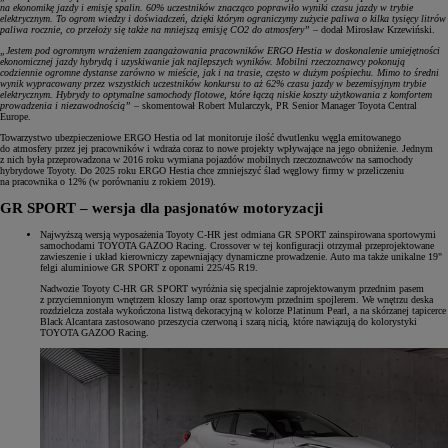
na ekonomikę jazdy i emisję spalin. 60% uczestników znacząco poprawiło wyniki czasu jazdy w trybie
elektrycznym. To ogrom wiedzy i doświadczeń, dzięki którym ograniczymy zużycie paliwa o kilka tysięcy litrów
paliwa rocznie, co przełoży się także na mniejszą emisję CO2 do atmosfery”
– dodał Mirosław Krzewiński.
„Jestem pod ogromnym wrażeniem zaangażowania pracowników ERGO Hestia w doskonalenie umiejętności
ekonomicznej jazdy hybrydą i uzyskiwanie jak najlepszych wyników. Mobilni rzeczoznawcy pokonują
codziennie ogromne dystanse zarówno w mieście, jak i na trasie, często w dużym pośpiechu. Mimo to średni
wynik wypracowany przez wszystkich uczestników konkursu to aż 62% czasu jazdy w bezemisyjnym trybie
elektrycznym. Hybrydy to optymalne samochody flotowe, które łączą niskie koszty użytkowania z komfortem
prowadzenia i niezawodnością”
– skomentował Robert Mularczyk, PR Senior Manager Toyota Central
Europe.
Towarzystwo ubezpieczeniowe ERGO Hestia od lat monitoruje ilość dwutlenku węgla emitowanego
do atmosfery przez jej pracowników i wdraża coraz to nowe projekty wpływające na jego obniżenie. Jednym
z nich była przeprowadzona w 2016 roku wymiana pojazdów mobilnych rzeczoznawców na samochody
hybrydowe Toyoty. Do 2025 roku ERGO Hestia chce zmniejszyć ślad węglowy firmy w przeliczeniu
na pracownika o 12% (w porównaniu z rokiem 2019).
GR SPORT – wersja dla pasjonatów motoryzacji
Najwyższą wersją wyposażenia Toyoty C-HR jest odmiana GR SPORT zainspirowana sportowymi
samochodami TOYOTA GAZOO Racing. Crossover w tej konfiguracji otrzymał przeprojektowane
zawieszenie i układ kierowniczy zapewniający dynamiczne prowadzenie. Auto ma także unikalne 19"
felgi aluminiowe GR SPORT z oponami 225/45 R19.
Nadwozie Toyoty C-HR GR SPORT wyróżnia się specjalnie zaprojektowanym przednim pasem
z przyciemnionym wnętrzem kloszy lamp oraz sportowym przednim spojlerem. We wnętrzu deska
rozdzielcza została wykończona listwą dekoracyjną w kolorze Platinum Pearl, a na skórzanej tapicerce
Black Alcantara zastosowano przeszycia czerwoną i szarą nicią, które nawiązują do kolorystyki
TOYOTA GAZOO Racing.