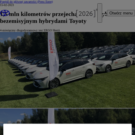
Przejdź do głównej zawartości
(Press Enter)
15-02-2023
1,5 mln kilometrów przejechanych w trybie
Otwórz menu
bezemisyjnym hybrydami Toyoty
4-miesięczny długodystansowy test ERGO Hestii