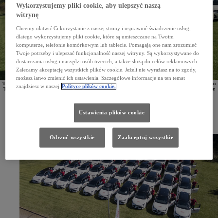
Wykorzystujemy pliki cookie, aby ulepszyć naszą
witrynę
Chcemy ułatwić Ci korzystanie z naszej strony i usprawnić świadczenie usług,
dlatego wykorzystujemy pliki cookie, które są umieszczane na Twoim
komputerze, telefonie komórkowym lub tablecie. Pomagają one nam zrozumieć
Twoje potrzeby i ulepszać funkcjonalność naszej witryny. Są wykorzystywane do
dostarczania usług i narzędzi osób trzecich, a także służą do celów reklamowych.
Zalecamy akceptację wszystkich plików cookie. Jeżeli nie wyrażasz na to zgody,
możesz łatwo zmienić ich ustawienia. Szczegółowe informacje na ten temat
Towarzystwo ubezpieczeniowe
ERGO Hestia we współpracy z Grupą Walder, autoryzowanym dilerem
znajdziesz w naszej
Polityce plików cookie.
Toyoty i Lexusa, zorganizowała długodystansowy konkurs "ECO press! CO2 less". Przez 4 miesiące
pracownicy korzystający z hybrydowej floty firmy ubezpieczeniowej brali udział w konkursie
ekonomicznej jazdy, pokonując łącznie w trybie bezemisyjnym ponad 1,5 mln kilometrów.
ERGO Hestia to towarzystwo ubezpieczeniowe, które od 7 lat opiera swoją flotę na hybrydowych
Ustawienia plików cookie
pojazdach Toyoty. Pierwszych 180 hybryd trafiło do mobilnych rzeczoznawców firmy już
w 2016 roku. Teraz we współpracy z autoryzowanym dilerem Toyota Walder ERGO Hestia
zorganizowała długodystansowy konkurs "ECO press! CO2 less", w którym pracownicy mogli się
wykazać umiejętnościami ekologicznej jazdy.
Odrzuć wszystkie
Zaakceptuj wszystkie