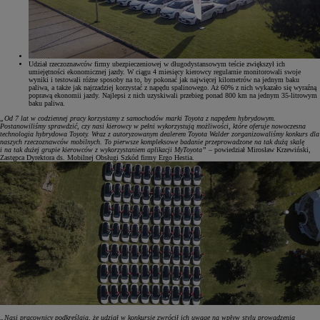
Udział rzeczoznawców firmy ubezpieczeniowej w długodystansowym teście zwiększył ich
umiejętności ekonomicznej jazdy. W ciągu 4 miesięcy kierowcy regularnie monitorowali swoje
wyniki i testowali różne sposoby na to, by pokonać jak najwięcej kilometrów na jednym baku
paliwa, a także jak najrzadziej korzystać z napędu spalinowego. Aż 60% z nich wykazało się wyraźną
poprawą ekonomii jazdy. Najlepsi z nich uzyskiwali przebieg ponad 800 km na jednym 35-litrowym
baku paliwa.
„Od 7 lat w codziennej pracy korzystamy z samochodów marki Toyota z napędem hybrydowym.
Postanowiliśmy sprawdzić, czy nasi kierowcy w pełni wykorzystują możliwości, które oferuje nowoczesna
technologia hybrydowa Toyoty. Wraz z autoryzowanym dealerem Toyota Walder zorganizowaliśmy konkurs dla
naszych rzeczoznawców mobilnych. To pierwsze kompleksowe badanie przeprowadzone na tak dużą skalę
i na tak dużej grupie kierowców z wykorzystaniem aplikacji MyToyota”
– powiedział Mirosław Krzewiński,
Zastępca Dyrektora ds. Mobilnej Obsługi Szkód firmy Ergo Hestia.
„Nasi pracownicy podkreślają, że udział w konkursie zwrócił ich uwagę na wpływ stylu prowadzenia