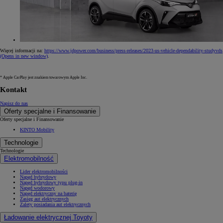
Więcej informacji na:
https://www.jdpower.com/business/press-releases/2023-us-vehicle-dependability-studyvds
(Opens in new window)
.
* Apple CarPlay jest znakiem towarowym Apple Inc.
Kontakt
Napisz do nas
Oferty specjalne i Finansowanie
Oferty specjalne i Finansowanie
KINTO Mobility
Technologie
Technologie
Elektromobilność
Lider elektromobilności
Napęd hybrydowy
Napęd hybrydowy typu plug-in
Napęd wodorowy
Napęd elektryczny na baterię
Zasięg aut elektrycznych
Zalety posiadania aut elektrycznych
Ładowanie elektrycznej Toyoty