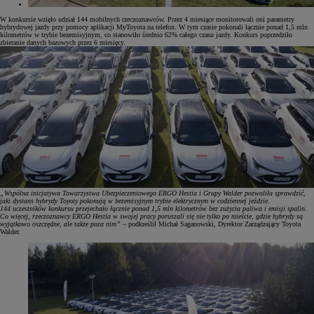
W konkursie wzięło udział 144 mobilnych rzeczoznawców. Przez 4 miesiące monitorowali oni parametry
hybrydowej jazdy przy pomocy aplikacji MyToyota na telefon. W tym czasie pokonali łącznie ponad 1,5 mln
kilometrów w trybie bezemisyjnym, co stanowiło średnio 62% całego czasu jazdy. Konkurs poprzedziło
zbieranie danych bazowych przez 6 miesięcy.
„Wspólna inicjatywa Towarzystwa Ubezpieczeniowego ERGO Hestia i Grupy Walder pozwoliła sprawdzić,
jaki dystans hybrydy Toyoty pokonują w bezemisyjnym trybie elektrycznym w codziennej jeździe.
144 uczestników konkursu przejechało łącznie ponad 1,5 mln kilometrów bez zużycia paliwa i emisji spalin.
Co więcej, rzeczoznawcy ERGO Hestia w swojej pracy poruszali się nie tylko po mieście, gdzie hybrydy są
wyjątkowo oszczędne, ale także poza nim”
– podkreślił Michał Saganowski, Dyrektor Zarządzający Toyota
Walder.