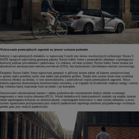
Wykrywanie potencjalnych zagrożeń na jeszcze wyższym poziomie
Jednym z najważniejszych dodatków w najnowszej Corolli jest zestaw rewolucyjnych technologii Toyota T-
MATE łączących najświeższą generację pakietu Toyota Safety Sense z pozostałymi układami wspierającymi
kierowcę podczas prowadzenia i parkowania. Co ciekawe, od teraz systemy Toyota Safety Sense można już
aktualizować automatycznie metodą over-the-air (OTA), bez konieczności odwiedzania centrum serwisowego.
Działanie Toyota Safety Sense najnowszej generacji w głównej mierze zależy od kamery umiejscowionej
w górnej części przedniej szyby oraz radaru nad przednim grillem. Dzięki nim system może teraz wcześniej
wykrywa
obiekty na drodze, w tym motocyklistów, i przewidywać więcej potencjalnych zagrożeń. Nowa
kamera zapewnia skuteczniejsze monitorowanie otoczenia, a ze względu na dwukrotnie większy zasięg i szerszy
kąt widzenia lepiej rozpoznaje linie na jezdni i jej krawędzie.
Zastosowanie udoskonalonej kamery i radaru poskutkowało rozszerzeniem funkcji układu wczesnego
reagowania w razie ryzyka zderzenia (PCS). Wśród dodatkowych funkcjonalności znalazły się między innymi
układ zapobiegania kolizjom na skrzyżowaniach, wspomaganie kierownicy w razie ryzyka zderzenia, a nowy
system ograniczania przyspieszania przy małych prędkościach zapobiega skutkom przypadkowego wciśnięcia
pedału gazu przy małych prędkościach.