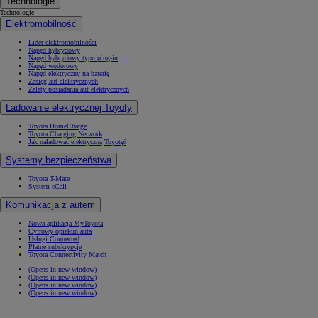
Technologie
Technologie
Elektromobilność
Lider elektromobilności
Napęd hybrydowy
Napęd hybrydowy typu plug-in
Napęd wodorowy
Napęd elektryczny na baterię
Zasięg aut elektrycznych
Zalety posiadania aut elektrycznych
Ładowanie elektrycznej Toyoty
Toyota HomeCharge
Toyota Charging Network
Jak naładować elektryczną Toyotę?
Systemy bezpieczeństwa
Toyota T-Mate
System eCall
Komunikacja z autem
Nowa aplikacja MyToyota
Cyfrowy opiekun auta
Usługi Connected
Płatne subskrypcje
Toyota Connectivity Match
(Opens in new window)
(Opens in new window)
(Opens in new window)
(Opens in new window)