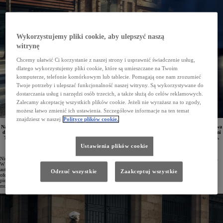
Wykorzystujemy pliki cookie, aby ulepszyć naszą
witrynę
Chcemy ułatwić Ci korzystanie z naszej strony i usprawnić świadczenie usług,
dlatego wykorzystujemy pliki cookie, które są umieszczane na Twoim
komputerze, telefonie komórkowym lub tablecie. Pomagają one nam zrozumieć
Twoje potrzeby i ulepszać funkcjonalność naszej witryny. Są wykorzystywane do
dostarczania usług i narzędzi osób trzecich, a także służą do celów reklamowych.
Zalecamy akceptację wszystkich plików cookie. Jeżeli nie wyrażasz na to zgody,
możesz łatwo zmienić ich ustawienia. Szczegółowe informacje na ten temat
znajdziesz w naszej
Polityce plików cookie.
Najnowsza wersja Toyoty Corolli z roku 2023 jest dostępna z jeszcze wyższym poziomem bezpieczeństwa
dzięki wyposażeniu jej w najnowszej generacji systemy Toyota Safety Sense wzbogacone technologiami
Toyota T-MATE oraz innymi układami wspierającymi kierowcę podczas prowadzenia i parkowania.
Ustawienia plików cookie
Nieprzerwanie od dwóch lat najpopularniejszym samochodem osobowym w Polsce pozostaje Toyota Corolla.
W ciągu pierwszych ośmiu miesięcy 2023 roku na drogach pojawiło się prawie 16 tysięcy egzemplarzy tego
auta. Udoskonalona Corolla po faceliftingu została wyposażona w piątą generację technologii hybrydowej,
Odrzuć wszystkie
Zaakceptuj wszystkie
oferując dynamiczniejsze i efektywniejsze zelektryfikowane silniki o pojemnościach 1,8 oraz 2 litry. Po raz
pierwszy w historii modelu pojawił się także 12,3" wirtualny kokpit, a ponadto auto zyskało nowy system
multimedialny oraz atrakcyjne modyfikacje stylistyczne.