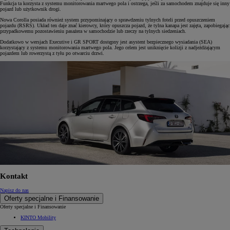
Funkcja ta korzysta z systemu monitorowania martwego pola i ostrzega, jeśli za samochodem znajduje się inny
pojazd lub użytkownik drogi.
Nowa Corolla posiada również system przypominający o sprawdzeniu tylnych foteli przed opuszczeniem
pojazdu (RSRS). Układ ten daje znać kierowcy, który opuszcza pojazd, że tylna kanapa jest zajęta, zapobiegając
przypadkowemu pozostawieniu pasażera w samochodzie lub rzeczy na tylnych siedzeniach.
Dodatkowo w wersjach Executive i GR SPORT dostępny jest asystent bezpiecznego wysiadania (SEA)
korzystający z systemu monitorowania martwego pola. Jego celem jest uniknięcie kolizji z nadjeżdżającym
pojazdem lub rowerzystą z tyłu po otwarciu drzwi.
Kontakt
Napisz do nas
Oferty specjalne i Finansowanie
Oferty specjalne i Finansowanie
KINTO Mobility