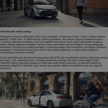
Zdecydowanie szybsze reakcje
Inteligentny tempomat adaptacyjny (IACC) jest standardem w najnowszej Corolli i działa w pełnym zakresie
prędkości. Dzięki temu, że układ szybciej wykrywa przeszkody, auto płynnie reaguje na zdarzenia drogowe
i wcześniej rozpoczyna zwalnianie, przy czym prędkość dostosowuje się do zakrzywienia jezdni za sprawą
funkcji redukcji prędkości na zakręcie. Kierowca może także różnie ustawiać odległości od poprzedzającego
samochodu. Nowością jest ponadto powiązany z kierunkowskazami układ sterowania z asystentem zwalniania
pomagający w bezpiecznej zmianie pasa ruchu z odpowiednią prędkością i w odpowiedniej odległości
od pozostałych pojazdów na drodze.
Z kolei zmodyfikowany asystent utrzymania pasa ruchu (LTA) daje naturalniejsze odczucia, rozpoznając zmianę
toru jazdy w celu uniknięcia kolizji i ominięcia przeszkody, pieszego lub innych użytkowników drogi.
Ulepszenie funkcji utrzymania pojazdu na środku pasa ruchu sprawia natomiast, że samochód zachowuje
bezpieczną odległość od krawędzi drogi, barierek czy pojazdów jadących na sąsiednim pasie lub stojących
na poboczu.