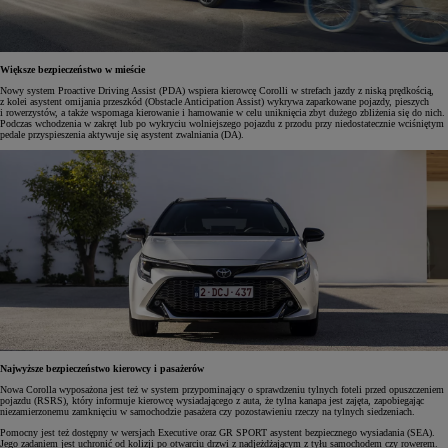
Większe bezpieczeństwo w mieście
Nowy system Proactive Driving Assist (PDA) wspiera kierowcę Corolli w strefach jazdy z niską prędkością,
z kolei asystent omijania przeszkód (Obstacle Anticipation Assist) wykrywa zaparkowane pojazdy, pieszych
i rowerzystów, a także wspomaga kierowanie i hamowanie w celu uniknięcia zbyt dużego zbliżenia się do nich.
Podczas wchodzenia w zakręt lub po wykryciu wolniejszego pojazdu z przodu przy niedostatecznie wciśniętym
pedale przyspieszenia aktywuje się asystent zwalniania (DA).
Najwyższe bezpieczeństwo kierowcy i pasażerów
Nowa Corolla wyposażona jest też w system przypominający o sprawdzeniu tylnych foteli przed opuszczeniem
pojazdu (RSRS), który informuje kierowcę wysiadającego z auta, że tylna kanapa jest zajęta, zapobiegając
niezamierzonemu zamknięciu w samochodzie pasażera czy pozostawieniu rzeczy na tylnych siedzeniach.
Pomocny jest też dostępny w wersjach Executive oraz GR SPORT asystent bezpiecznego wysiadania (SEA).
Jego zadaniem jest uchronić od kolizji po otwarciu drzwi z nadjeżdżającym z tyłu samochodem czy rowerem.