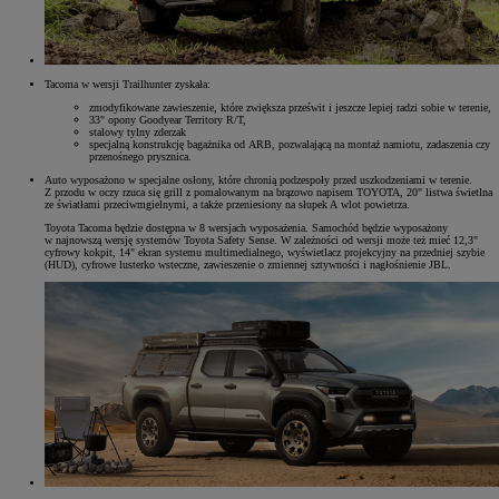
Tacoma w wersji Trailhunter zyskała:
zmodyfikowane zawieszenie, które zwiększa prześwit i jeszcze lepiej radzi sobie w terenie,
33" opony Goodyear Territory R/T,
stalowy tylny zderzak
specjalną konstrukcję bagażnika od ARB, pozwalającą na montaż namiotu, zadaszenia czy
przenośnego prysznica.
Auto wyposażono w specjalne osłony, które chronią podzespoły przed uszkodzeniami w terenie.
Z przodu w oczy rzuca się grill z pomalowanym na brązowo napisem TOYOTA, 20" listwa świetlna
ze światłami przeciwmgielnymi, a także przeniesiony na słupek A wlot powietrza.
Toyota Tacoma będzie dostępna w 8 wersjach wyposażenia. Samochód będzie wyposażony
w najnowszą wersję systemów Toyota Safety Sense. W zależności od wersji może też mieć 12,3"
cyfrowy kokpit, 14" ekran systemu multimedialnego, wyświetlacz projekcyjny na przedniej szybie
(HUD), cyfrowe lusterko wsteczne, zawieszenie o zmiennej sztywności i nagłośnienie JBL.