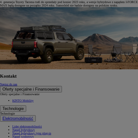
4. generacja Toyoty Tacoma trafi do sprzedaży pod koniec 2023 roku, a wersje hybrydowe z napędem I-FORCE
MAX będą dostępne na początku 2024 roku. Samochód nie będzie dostępny na polskim rynku.
Kontakt
Napisz do nas
Oferty specjalne i Finansowanie
Oferty specjalne i Finansowanie
KINTO Mobility
Technologie
Technologie
Elektromobilność
Lider elektromobilności
Napęd hybrydowy
Napęd hybrydowy typu plug-in
Napęd wodorowy