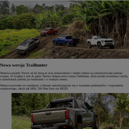
Nowa wersja Trailhunter
Terenowe pojazdy Toyoty od lat słyną ze swej niezawodności i bardzo chętnie są wykorzystywane podczas
wypraw. W związku z tym do gamy Tacomy dołącza nowa wersja Trailhunter, która została stworzona z myślą
o miłośnikach podróży po bezdrożach i w trudnym terenie.
Wersja ta powstała we współpracy z firmami specjalizującymi się w tworzeniu podzespołów i wyposażenia
wyprawowego, takich jak ARB, Old Man Emu czy RIGID.