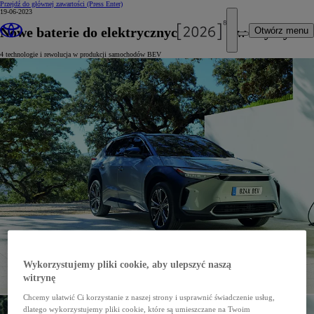
Przejdź do głównej zawartości
(Press Enter)
19-06-2023
Nowe baterie do elektrycznych pojazdów Toyoty
Otwórz menu
4 technologie i rewolucja w produkcji samochodów BEV
Wykorzystujemy pliki cookie, aby ulepszyć naszą
witrynę
Chcemy ułatwić Ci korzystanie z naszej strony i usprawnić świadczenie usług,
dlatego wykorzystujemy pliki cookie, które są umieszczane na Twoim