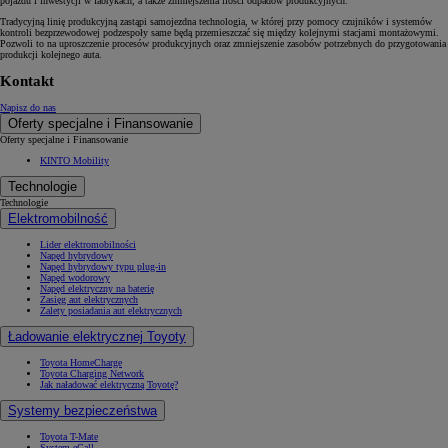
pojazdu i inwestycji w fabrykach, a także zmniejszenia ilości odpadów produkcyjnych.
Tradycyjną linię produkcyjną zastąpi samojezdna technologia, w której przy pomocy czujników i systemów
kontroli bezprzewodowej podzespoły same będą przemieszczać się między kolejnymi stacjami montażowymi.
Pozwoli to na uproszczenie procesów produkcyjnych oraz zmniejszenie zasobów potrzebnych do przygotowania
produkcji kolejnego auta.
Kontakt
Napisz do nas
Oferty specjalne i Finansowanie
Oferty specjalne i Finansowanie
KINTO Mobility
Technologie
Technologie
Elektromobilność
Lider elektromobilności
Napęd hybrydowy
Napęd hybrydowy typu plug-in
Napęd wodorowy
Napęd elektryczny na baterię
Zasięg aut elektrycznych
Zalety posiadania aut elektrycznych
Ładowanie elektrycznej Toyoty
Toyota HomeCharge
Toyota Charging Network
Jak naładować elektryczną Toyotę?
Systemy bezpieczeństwa
Toyota T-Mate
System eCall