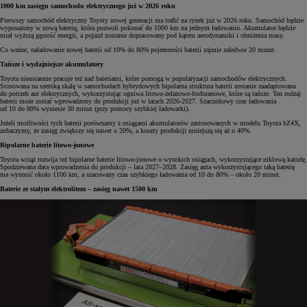
1000 km zasięgu samochodu elektrycznego już w 2026 roku
Pierwszy samochód elektryczny Toyoty nowej generacji ma trafić na rynek już w 2026 roku. Samochód będzie
wyposażony w nową baterię, która pozwoli pokonać do 1000 km na jednym ładowaniu. Akumulator będzie
miał wyższą gęstość energii, a pojazd zostanie dopracowany pod kątem aerodynamiki i obniżenia masy.
Co ważne, naładowanie nowej baterii od 10% do 80% pojemności baterii zajmie zaledwie 20 minut.
Tańsze i wydajniejsze akumulatory
Toyota nieustannie pracuje też nad bateriami, które pomogą w popularyzacji samochodów elektrycznych.
Stosowana na szeroką skalę w samochodach hybrydowych bipolarna struktura baterii zostanie zaadaptowana
do potrzeb aut elektrycznych, wykorzystując ogniwa litowo-żelazowo-fosforanowe, które są tańsze. Ten rodzaj
baterii może zostać wprowadzony do produkcji już w latach 2026-2027. Szacunkowy czas ładowania
od 10 do 80% wyniesie 30 minut (przy pomocy szybkiej ładowarki).
Jeżeli możliwości tych baterii porównamy z osiągami akumulatorów zastosowanych w modelu Toyota bZ4X,
zobaczymy, że zasięg zwiększy się nawet o 20%, a koszty produkcji mniejszą się aż o 40%.
Bipolarne baterie litowo-jonowe
Toyota wciąż rozwija też bipolarne baterie litowo-jonowe o wysokich osiągach, wykorzystujące niklową katodę.
Spodziewana data wprowadzenia do produkcji – lata 2027–2028. Zasięg auta wykorzystującego taką baterię
ma wynosić około 1100 km, a szacowany czas szybkiego ładowania od 10 do 80% – około 20 minut.
Baterie ze stałym elektrolitem – zasięg nawet 1500 km