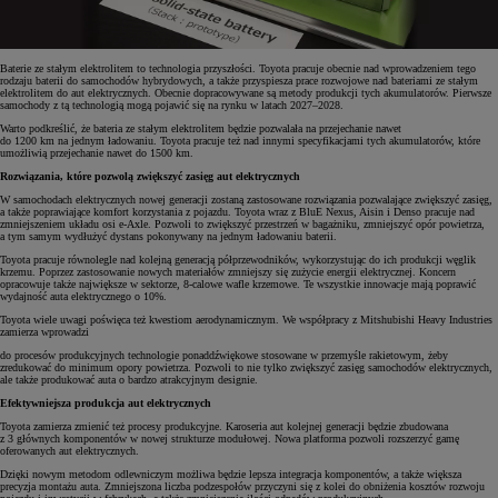
Baterie ze stałym elektrolitem to technologia przyszłości. Toyota pracuje obecnie nad wprowadzeniem tego
rodzaju baterii do samochodów hybrydowych, a także przyspiesza prace rozwojowe nad bateriami ze stałym
elektrolitem do aut elektrycznych. Obecnie dopracowywane są metody produkcji tych akumulatorów. Pierwsze
samochody z tą technologią mogą pojawić się na rynku w latach 2027–2028.
Warto podkreślić, że bateria ze stałym elektrolitem będzie pozwalała na przejechanie nawet
do 1200 km na jednym ładowaniu. Toyota pracuje też nad innymi specyfikacjami tych akumulatorów, które
umożliwią przejechanie nawet do 1500 km.
Rozwiązania, które pozwolą zwiększyć zasięg aut elektrycznych
W samochodach elektrycznych nowej generacji zostaną zastosowane rozwiązania pozwalające zwiększyć zasięg,
a także poprawiające komfort korzystania z pojazdu. Toyota wraz z BluE Nexus, Aisin i Denso pracuje nad
zmniejszeniem układu osi e-Axle. Pozwoli to zwiększyć przestrzeń w bagażniku, zmniejszyć opór powietrza,
a tym samym wydłużyć dystans pokonywany na jednym ładowaniu baterii.
Toyota pracuje równolegle nad kolejną generacją półprzewodników, wykorzystując do ich produkcji węglik
krzemu. Poprzez zastosowanie nowych materiałów zmniejszy się zużycie energii elektrycznej. Koncern
opracowuje także największe w sektorze, 8-calowe wafle krzemowe. Te wszystkie innowacje mają poprawić
wydajność auta elektrycznego o 10%.
Toyota wiele uwagi poświęca też kwestiom aerodynamicznym. We współpracy z Mitshubishi Heavy Industries
zamierza wprowadzi
do procesów produkcyjnych technologie ponaddźwiękowe stosowane w przemyśle rakietowym, żeby
zredukować do minimum opory powietrza. Pozwoli to nie tylko zwiększyć zasięg samochodów elektrycznych,
ale także produkować auta o bardzo atrakcyjnym designie.
Efektywniejsza produkcja aut elektrycznych
Toyota zamierza zmienić też procesy produkcyjne. Karoseria aut kolejnej generacji będzie zbudowana
z 3 głównych komponentów w nowej strukturze modułowej. Nowa platforma pozwoli rozszerzyć gamę
oferowanych aut elektrycznych.
Dzięki nowym metodom odlewniczym możliwa będzie lepsza integracja komponentów, a także większa
precyzja montażu auta. Zmniejszona liczba podzespołów przyczyni się z kolei do obniżenia kosztów rozwoju