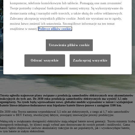
komputerze, telefonie komórkowym lub tablecie. Pomagają one nam zrozumieć
Twoje potrzeby i ulepszać funkcjonalność naszej witryny. Są wykorzystywane do
dostarczania usług i narzędzi osób trzecich, a także służą do celów reklamowych.
Zalecamy akceptację wszystkich plików cookie. Jeżeli nie wyrażasz na to zgody,
możesz łatwo zmienić ich ustawienia. Szczegółowe informacje na ten temat
znajdziesz w naszej
Polityce plików cookie.
Ustawienia plików cookie
Odrzuć wszystkie
Zaakceptuj wszystkie
Toyota ogłosiła najnowsze plany związane z produkcją samochodów elektrycznych oraz akumulatorów
trakcyjnych do tych aut. Do 2030 roku produkcja samochodów elektrycznych ma wynieść 3,5 mln
egzemplarzy. Na rynek będą wprowadzane nowe, globalne modele wyposażone w tańsze i wydajniejsze
baterie litowo-żelazowo-fosforanowe oraz bipolarne baterie litowo-jonowe z zasięgiem 1100 km.
Do 2030 roku Toyota zamierza wyprodukować 3,5 mln aut elektrycznych, z czego aż 1,7 mln samochodów
powstanie w BEV Factory, rewolucyjnej fabryce, stosującej innowacyjne procesy produkcyjne.
Ważną rolę w zwiększaniu dostępności elektryków mają odegrać baterie nowej generacji. Toyota rozszerzy liczbę
dostępnych technologii, by klienci mogli wybrać auto dostosowane do swoich potrzeb i możliwości. Gama
baterii będzie obejmować zarówno akumulatory trakcyjne do aut popularnych, jak i wysokowydajne baterie,
w tym baterie ze stałym elektrolitem.