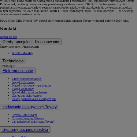
W 2024 roku Hilux stanie się ważną częścią odnowionej i rozszerzonej linii samochodów użytkowych Toyota
Professional, do której należy stale się powiększająca rodzina modeli PROACE. W ten sposób Toyota
podkreśla swoje zaangażowanie w segment samochodów użytkowych oraz dążenie do zwiększenia sprzedaży
w tym segmencie. W 2022 roku klienci kupili 119 000 użytkowych Toyot. W roku obecnym – jak wskazują
dane – ten rekord zostanie pobity.
Nowy Hilux Mild Hybrid 48V pojawi się w europejskich salonach Toyoty w drugiej połowie 2024 roku.
Kontakt
Napisz do nas
Oferty specjalne i Finansowanie
Oferty specjalne i Finansowanie
KINTO Mobility
Technologie
Technologie
Elektromobilność
Lider elektromobilności
Napęd hybrydowy
Napęd hybrydowy typu plug-in
Napęd wodorowy
Napęd elektryczny na baterię
Zasięg aut elektrycznych
Zalety posiadania aut elektrycznych
Ładowanie elektrycznej Toyoty
Toyota HomeCharge
Toyota Charging Network
Jak naładować elektryczną Toyotę?
Systemy bezpieczeństwa