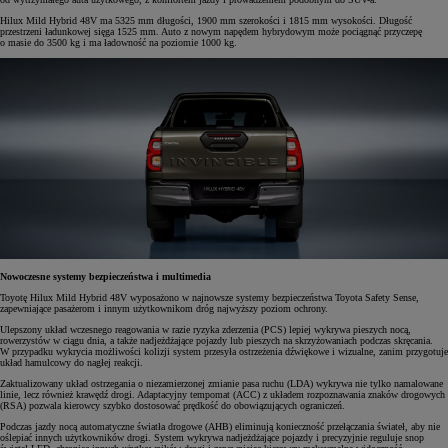
Hilux Mild Hybrid 48V ma 5325 mm długości, 1900 mm szerokości i 1815 mm wysokości. Długość
przestrzeni ładunkowej sięga 1525 mm. Auto z nowym napędem hybrydowym może pociągnąć przyczepę
o masie do 3500 kg i ma ładowność na poziomie 1000 kg.
Nowoczesne systemy bezpieczeństwa i multimedia
Toyotę Hilux Mild Hybrid 48V wyposażono w najnowsze systemy bezpieczeństwa Toyota Safety Sense,
zapewniające pasażerom i innym użytkownikom dróg najwyższy poziom ochrony.
Ulepszony układ wczesnego reagowania w razie ryzyka zderzenia (PCS) lepiej wykrywa pieszych nocą,
rowerzystów w ciągu dnia, a także nadjeżdżające pojazdy lub pieszych na skrzyżowaniach podczas skręcania.
W przypadku wykrycia możliwości kolizji system przesyła ostrzeżenia dźwiękowe i wizualne, zanim przygotuje
układ hamulcowy do nagłej reakcji.
Zaktualizowany układ ostrzegania o niezamierzonej zmianie pasa ruchu (LDA) wykrywa nie tylko namalowane
linie, lecz również krawędź drogi. Adaptacyjny tempomat (ACC) z układem rozpoznawania znaków drogowych
(RSA) pozwala kierowcy szybko dostosować prędkość do obowiązujących ograniczeń.
Podczas jazdy nocą automatyczne światła drogowe (AHB) eliminują konieczność przełączania świateł, aby nie
oślepiać innych użytkowników drogi. System wykrywa nadjeżdżające pojazdy i precyzyjnie reguluje snop