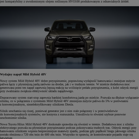
jest kompatybilny z uwodornionym olejem roślinnym HVO100 produkowanym z odnawialnych źródeł.
Wydajny napęd Mild Hybrid 48V
Nowy system Mild Hybrid 48V dobre przyspieszenie, poprawioną
wydajność hamowania i mniejsze zużycie
paliwa łączy z płynniejszą jazdą zarówno na drodze, jak i w trudnym terenie. W mieście dodatkowa moc
generowana przez ten napęd zapewnia lepszą reakcję na wciśnięcie pedału przyspieszenia, z kolei odzysk energii
przy zwalnianiu zwiększa efektywność układu napędowego.
Dopracowany system start-stop zapewnia bardziej komfortową jazdę po mieście. Pozwala na dłuższe wyłączanie
silnika, co w połączeniu z systemem Mild Hybrid 48V zmniejsza zużycie paliwa do 5% w porównaniu
z konwencjonalnym, niezelektryfikowany silnikiem Diesla.
Silnik uruchamia się ciszej, ponieważ generator jest z nim stale połączony i w przeciwieństwie
do konwencjonalnych systemów, nie korzysta z rozrusznika. Umożliwia to również szybsze ponowne
uruchomienie silnika.
Nowa Toyota Hilux Mild Hybrid 48V doskonale sprawdza się również w terenie. Dodatkowa moc z silnika
elektrycznego pozwala na płynniejsze przyspieszanie podczas pokonywania trudnych tras. Odzysk energii przy
hamowaniu silnikiem wspiera bezpieczniejsze manewry zjazdu, podczas gdy prędkość biegu jałowego silnika
została obniżona z 720 obr./min do 600 obr./min. Wszystko to sprawia, że kontrolowanie pojazdu staje się
łatwiejsze.