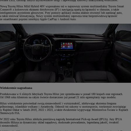
świateł LED, chroniąc innych użytkowników drogi i zapewniając kierowcy maksymalną widoczność.
Nową Toyotę Hilux Mild Hybrid 48V wyposażono też w najnowszy system multimedialny Toyota Smart
Connect® z kolorowym ekranem dotykowym (8") i nawigacją opartą na łączności w chmurze, a także
inteligentnym asystentem głosowym. Przy pomocy aplikacji można zdalnie otworzyć lub zamknąć auto,
a także sterować klimatyzacją. Nowy system multimedialny zapewnia teraz bezprzewodową łączność
ze smartfonami poprzez interfejsy Apple CarPlay i Android Auto.
Wielokrotnie nagradzana
Produkowana w 6 różnych fabrykach Toyota Hilux jest sprzedawana w ponad 180 krajach oraz regionach.
Od 1968 roku klientom na całym świecie dostarczono już ponad 21 mln egzemplarzy tego modelu.
Hilux wielokrotnie potwierdzał swoją niezawodność i wytrzymałość, zdobywając ekstrema bieguna
północnego, islandzkie wulkany i Antarktydę. Odnosił też sukcesy w motorsporcie, trzykrotnie zwyciężając
w Rajdzie Dakar w latach 2019, 2022 i 2023, a także dwukrotnie wygrywając Mistrzostwa Świata w Rajdach
Terenowych FIA.
W 2022 roku Toyota Hilux zdobyła prestiżową nagrodę International Pick-up Award (IPUA). Jury IPUA
doceniło Hiluxa za dynamiczny układ napędowy, doskonałe prowadzenie, legendarną jakość, trwałość
i niezawodność.