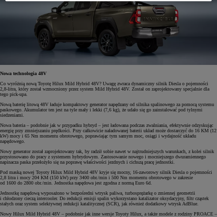
Nowa technologia 48V
Co wyróżnią nową Toyotę Hilux Mild Hybrid 48V? Uwagę zwraca dynamiczny silnik Diesla o pojemności
2,8-litra, który został wzmocniony przez system Mild Hybrid 48V. Został on zaprojektowany specjalnie dla
tego pick-upa.
Nową baterię litową 48V ładuje kompaktowy generator napędzany od silnika spalinowego za pomocą systemu
paskowego. Akumulator ten jest na tyle mały i lekki (7,6 kg), że udało się go zainstalować pod tylnymi
siedzeniami.
Nowa bateria – podobnie jak w przypadku hybryd – jest ładowana podczas zwalniania, efektywnie odzyskując
energię przy zmniejszaniu prędkości. Przy całkowicie naładowanej baterii układ może dostarczyć do 16 KM (12
kW) mocy i 65 Nm momentu obrotowego, poprawiając tym samym moc, osiągi i wydajność układu
napędowego.
Nowy generator został zaprojektowany tak, by radził sobie nawet w najtrudniejszych warunkach, z kolei silnik
przystosowano do pracy z systemem hybrydowym. Zastosowanie nowego i mocniejszego dwuramiennego
napinacza paska przełożyło się na poprawę właściwości jezdnych i cichszą pracę jednostki.
Pod maską nowej Toyoty Hilux Mild Hybrid 48V kryje się mocny, 16-zaworowy silnik Diesla o pojemności
2,8 litra i mocy 204 KM (150 kW) przy 3400 obr./min i 500 Nm momentu obrotowego w zakresie
od 1600 do 2800 obr./min. Jednostka napędowa jest zgodna z normą Euro 6d.
Jednostkę napędową wyposażono w bezpośredni wtrysk paliwa, turbosprężarkę o zmiennej geometrii
i chłodzony cieczą intercooler. Do redukcji emisji spalin wykorzystano katalizator oksydacyjny, filtr cząstek
stałych oraz system selektywnej redukcji katalitycznej (SCR), jak również dodatkowy wtrysk AdBlue.
Nowy Hilux Mild Hybrid 48V – podobnie jak inne wersje Toyoty Hilux, a także modele z rodziny PROACE –