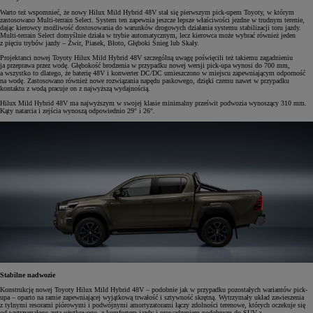
Warto też wspomnieć, że nowy Hilux Mild Hybrid 48V stał się pierwszym pick-upem Toyoty, w którym
zastosowano Multi-terrain Select. System ten zapewnia jeszcze lepsze właściwości jezdne w trudnym terenie,
dając kierowcy możliwość dostosowania do warunków drogowych działania systemu stabilizacji toru jazdy.
Multi-terrain Select domyślnie działa w trybie automatycznym, lecz kierowca może wybrać również jeden
z pięciu trybów jazdy – Żwir, Piasek, Błoto, Głęboki Śnieg lub Skały.
Projektanci nowej Toyoty Hilux Mild Hybrid 48V szczególną uwagę poświęcili też takiemu zagadnieniu
ja przeprawa przez wodę. Głębokość brodzenia w przypadku nowej wersji pick-upa wynosi do 700 mm,
a wszystko to dlatego, że baterię 48V i konwerter DC/DC umieszczono w miejscu zapewniającym odporność
na wodę. Zastosowano również nowe rozwiązania napędu paskowego, dzięki czemu nawet w przypadku
kontaktu z wodą pracuje on z najwyższą wydajnością.
Hilux Mild Hybrid 48V ma najwyższym w swojej klasie minimalny prześwit podwozia wynoszący 310 mm.
Kąty natarcia i zejścia wynoszą odpowiednio 29° i 26°.
Stabilne nadwozie
Konstrukcję nowej Toyoty Hilux Mild Hybrid 48V – podobnie jak w przypadku pozostałych wariantów pick-
upa – oparto na ramie zapewniającej wyjątkową trwałość i sztywność skrętną. Wytrzymały układ zawieszenia
z tylnymi resorami piórowymi i podwójnymi amortyzatorami łączy zdolności terenowe, których oczekuje się
od wytrzymałego auta użytkowego, z komfortem jazdy i prowadzeniem podobnym do SUV-a.