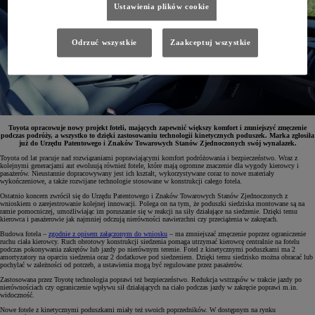
Ustawienia plików cookie
Odrzuć wszystkie
Zaakceptuj wszystkie
Toyota opracowuje nowy projekt foteli, mających zapewnić większy komfort i zmniejszyć zmęczenie
podczas podróży, a wszystko to dzięki zastosowaniu technologii kinetycznych poduszek. Marka zgłosiła
już do Urzędu Patentowego i Znaków Towarowych Stanów Zjednoczonych swój wynalazek.
Toyota od lat pracuje nad rozwiązaniami poprawiającymi komfort podróżowania i bezpieczeństwo. Wraz z
kolejnymi generacjami aut ewoluują również fotele, które mają ogromne znaczenie dla wygody kierowcy i
pasażerów. Nieustannie dopracowywany jest ich kształt, wykorzystywane coraz to nowe materiały
wykończeniowe, a także rozwijane technologie stosowane w konstrukcji całego fotela.
Ostatnio koncern zwrócił się do Urzędu Patentowego i Znaków Towarowych Stanów Zjednoczonych z
wnioskiem o zarejestrowanie kolejnej innowacji. Polega on na tym, że poduszki siedziska montowane są na
ramie pomocniczej, umożliwiając im poruszanie się w reakcji na siły działające na siedzenie. Dzięki temu
kierowca i pasażerowie jak najmniej odczują nierówności nawierzchni czy przeciążenia w zakrętach.
Budowa fotela –
zgodnie z opisem załączonym do wniosku
– ma zmniejszać zmęczenie poprzez ograniczenie
ruchu ciała kierowcy. Ruch obrotowy konstrukcji siedzenia pomaga utrzymać kierowcę centralnie na fotelu
podczas pokonywania zakrętów lub jazdy po nierównym terenie. Fotel z kinetycznymi poduszkami ma 2
amortyzatory na oparciu siedzenia oraz 2 dodatkowe pod siedzeniem. Dzięki temu siedzisko można obracać lub
pochylać w zależności od potrzeb, a ustawienia mogą być regulowane przez pasażerów.
Zastosowana przez Toyotę technologia poprawi też bezpieczeństwo. Redukcja wstrząsów w trakcie jazdy po
nierównościach czy ograniczenie wpływu sił działających na ciało podczas jazdy w zakręcie poprawi m.in.
widoczność.
Nowe fotele z kinetycznymi poduszkami miały też swoich poprzedników. W dostępnym na rynku