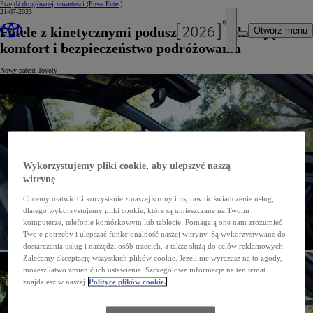
Przejdź do głównej zawartości
(Press Enter)
21-07-2023
Fotele z kinetycznymi poduszkami zwiększające
Otwórz menu
komfort i bezpieczeństwo podróżowania
Nowy patent Toyoty
Wykorzystujemy pliki cookie, aby ulepszyć naszą
witrynę
Chcemy ułatwić Ci korzystanie z naszej strony i usprawnić świadczenie usług,
dlatego wykorzystujemy pliki cookie, które są umieszczane na Twoim
komputerze, telefonie komórkowym lub tablecie. Pomagają one nam zrozumieć
Twoje potrzeby i ulepszać funkcjonalność naszej witryny. Są wykorzystywane do
dostarczania usług i narzędzi osób trzecich, a także służą do celów reklamowych.
Zalecamy akceptację wszystkich plików cookie. Jeżeli nie wyrażasz na to zgody,
możesz łatwo zmienić ich ustawienia. Szczegółowe informacje na ten temat
znajdziesz w naszej
Polityce plików cookie.