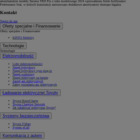
amerykańskim modelu Tacoma TRD Pro z roku modelowego 2024 wprowadzono fotele IsoDynamic
Performance Seat, w których konstrukcji zastosowano dodatkowe amortyzatory tłumiące drgania.
Kontakt
Napisz do nas
Oferty specjalne i Finansowanie
Oferty specjalne i Finansowanie
KINTO Mobility
Technologie
Technologie
Elektromobilność
Lider elektromobilności
Napęd hybrydowy
Napęd hybrydowy typu plug-in
Napęd wodorowy
Napęd elektryczny na baterię
Zasięg aut elektrycznych
Zalety posiadania aut elektrycznych
Ładowanie elektrycznej Toyoty
Toyota HomeCharge
Toyota Charging Network
Jak naładować elektryczną Toyotę?
Systemy bezpieczeństwa
Toyota T-Mate
System eCall
Komunikacja z autem