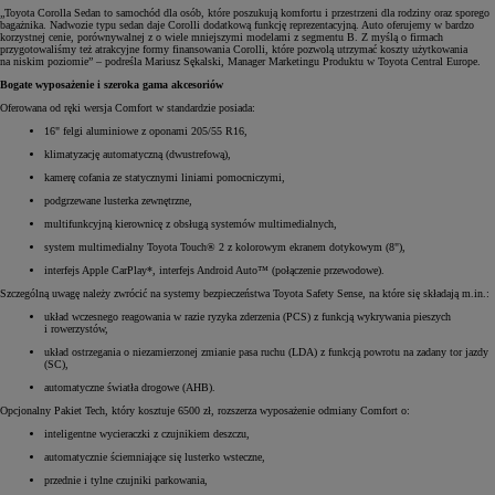
„Toyota Corolla Sedan to samochód dla osób, które poszukują komfortu i przestrzeni dla rodziny oraz sporego
bagażnika. Nadwozie typu sedan daje Corolli dodatkową funkcję reprezentacyjną. Auto oferujemy w bardzo
korzystnej cenie, porównywalnej z o wiele mniejszymi modelami z segmentu B. Z myślą o firmach
przygotowaliśmy też atrakcyjne formy finansowania Corolli, które pozwolą utrzymać koszty użytkowania
na niskim poziomie” – podreśla Mariusz Sękalski, Manager Marketingu Produktu w Toyota Central Europe.
Bogate wyposażenie i szeroka gama akcesoriów
Oferowana od ręki wersja Comfort w standardzie posiada:
16" felgi aluminiowe z oponami 205/55 R16,
klimatyzację automatyczną (dwustrefową),
kamerę cofania ze statycznymi liniami pomocniczymi,
podgrzewane lusterka zewnętrzne,
multifunkcyjną kierownicę z obsługą systemów multimedialnych,
system multimedialny Toyota Touch® 2 z kolorowym ekranem dotykowym (8"),
interfejs Apple CarPlay*, interfejs Android Auto™ (połączenie przewodowe).
Szczególną uwagę należy zwrócić na systemy bezpieczeństwa Toyota Safety Sense, na które się składają m.in.:
układ wczesnego reagowania w razie ryzyka zderzenia (PCS) z funkcją wykrywania pieszych
i rowerzystów,
układ ostrzegania o niezamierzonej zmianie pasa ruchu (LDA) z funkcją powrotu na zadany tor jazdy
(SC),
automatyczne światła drogowe (AHB).
Opcjonalny Pakiet Tech, który kosztuje 6500 zł, rozszerza wyposażenie odmiany Comfort o:
inteligentne wycieraczki z czujnikiem deszczu,
automatycznie ściemniające się lusterko wsteczne,
przednie i tylne czujniki parkowania,