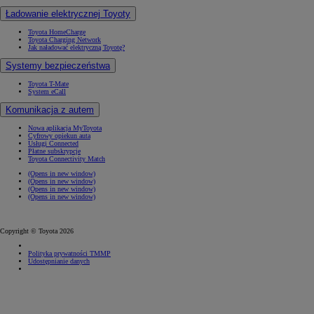
Ładowanie elektrycznej Toyoty
Toyota HomeCharge
Toyota Charging Network
Jak naładować elektryczną Toyotę?
Systemy bezpieczeństwa
Toyota T-Mate
System eCall
Komunikacja z autem
Nowa aplikacja MyToyota
Cyfrowy opiekun auta
Usługi Connected
Płatne subskrypcje
Toyota Connectivity Match
(Opens in new window)
(Opens in new window)
(Opens in new window)
(Opens in new window)
Copyright © Toyota 2026
Polityka prywatności TMMP
Udostępnianie danych