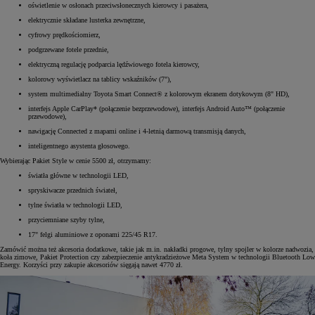
oświetlenie w osłonach przeciwsłonecznych kierowcy i pasażera,
elektrycznie składane lusterka zewnętrzne,
cyfrowy prędkościomierz,
podgrzewane fotele przednie,
elektryczną regulację podparcia lędźwiowego fotela kierowcy,
kolorowy wyświetlacz na tablicy wskaźników (7"),
system multimedialny Toyota Smart Connect® z kolorowym ekranem dotykowym (8" HD),
interfejs Apple CarPlay* (połączenie bezprzewodowe), interfejs Android Auto™ (połączenie
przewodowe),
nawigację Connected z mapami online i 4-letnią darmową transmisją danych,
inteligentnego asystenta głosowego.
Wybierając Pakiet Style w cenie 5500 zł, otrzymamy:
światła główne w technologii LED,
spryskiwacze przednich świateł,
tylne światła w technologii LED,
przyciemniane szyby tylne,
17" felgi aluminiowe z oponami 225/45 R17.
Zamówić można też akcesoria dodatkowe, takie jak m.in. nakładki progowe, tylny spojler w kolorze nadwozia,
koła zimowe, Pakiet Protection czy zabezpieczenie antykradzieżowe Meta System w technologii Bluetooth Low
Energy. Korzyści przy zakupie akcesoriów sięgają nawet 4770 zł.