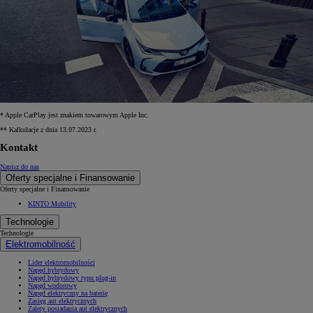
* Apple CarPlay jest znakiem towarowym Apple Inc.
** Kalkulacje z dnia 13.07.2023 r.
Kontakt
Napisz do nas
Oferty specjalne i Finansowanie
Oferty specjalne i Finansowanie
KINTO Mobility
Technologie
Technologie
Elektromobilność
Lider elektromobilności
Napęd hybrydowy
Napęd hybrydowy typu plug-in
Napęd wodorowy
Napęd elektryczny na baterię
Zasięg aut elektrycznych
Zalety posiadania aut elektrycznych