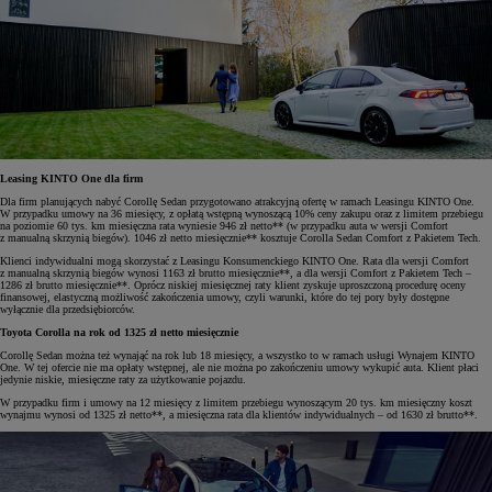
Leasing KINTO One dla firm
Dla firm planujących nabyć Corollę Sedan przygotowano atrakcyjną ofertę w ramach Leasingu KINTO One.
W przypadku umowy na 36 miesięcy, z opłatą wstępną wynoszącą 10% ceny zakupu oraz z limitem przebiegu
na poziomie 60 tys. km miesięczna rata wyniesie 946 zł netto** (w przypadku auta w wersji Comfort
z manualną skrzynią biegów). 1046 zł netto miesięcznie** kosztuje Corolla Sedan Comfort z Pakietem Tech.
Klienci indywidualni mogą skorzystać z Leasingu Konsumenckiego KINTO One. Rata dla wersji Comfort
z manualną skrzynią biegów wynosi 1163 zł brutto miesięcznie**, a dla wersji Comfort z Pakietem Tech –
1286 zł brutto miesięcznie**. Oprócz niskiej miesięcznej raty klient zyskuje uproszczoną procedurę oceny
finansowej, elastyczną możliwość zakończenia umowy, czyli warunki, które do tej pory były dostępne
wyłącznie dla przedsiębiorców.
Toyota Corolla na rok od 1325 zł netto miesięcznie
Corollę Sedan można też wynająć na rok lub 18 miesięcy, a wszystko to w ramach usługi Wynajem KINTO
One. W tej ofercie nie ma opłaty wstępnej, ale nie można po zakończeniu umowy wykupić auta. Klient płaci
jedynie niskie, miesięczne raty za użytkowanie pojazdu.
W przypadku firm i umowy na 12 miesięcy z limitem przebiegu wynoszącym 20 tys. km miesięczny koszt
wynajmu wynosi od 1325 zł netto**, a miesięczna rata dla klientów indywidualnych – od 1630 zł brutto**.