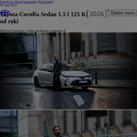
Przejdź do głównej zawartości
(Press Enter)
20 lipca 2023
Toyota Corolla Sedan 1.5 l 125 KM dostępna
Otwórz menu
od ręki
Rodzinna limuzyna w cenie hatchbacka z segmentu B