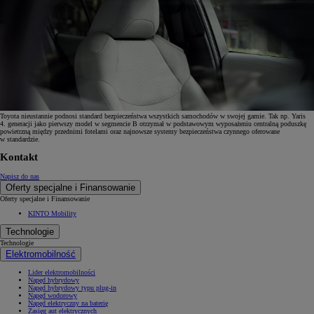
Toyota nieustannie podnosi standard bezpieczeństwa wszystkich samochodów w swojej gamie. Tak np. Yaris
4. generacji jako pierwszy model w segmencie B otrzymał w podstawowym wyposażeniu centralną poduszkę
powietrzną między przednimi fotelami oraz najnowsze systemy bezpieczeństwa czynnego oferowane
w standardzie.
Kontakt
Napisz do nas
Oferty specjalne i Finansowanie
Oferty specjalne i Finansowanie
KINTO Mobility
Technologie
Technologie
Elektromobilność
Lider elektromobilności
Napęd hybrydowy
Napęd hybrydowy typu plug-in
Napęd wodorowy
Napęd elektryczny na baterię
Zasięg aut elektrycznych