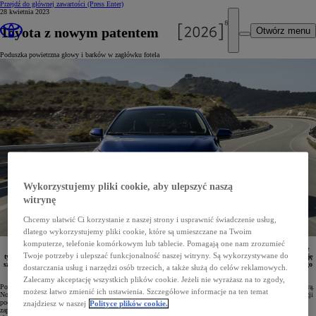
Przejdź do głównej zawartości
(Press Enter)
28 kwietnia 2023
Toyota z nowym patentem
Otwórz menu
Poduszka powietrzna głowy i barków w zagłówku fotela
Wykorzystujemy pliki cookie, aby ulepszyć naszą
witrynę
Chcemy ułatwić Ci korzystanie z naszej strony i usprawnić świadczenie usług,
dlatego wykorzystujemy pliki cookie, które są umieszczane na Twoim
komputerze, telefonie komórkowym lub tablecie. Pomagają one nam zrozumieć
Toyota opracowuje nowy projekt poduszki powietrznej otaczającej górną część ciała. Będzie ona nie
Twoje potrzeby i ulepszać funkcjonalność naszej witryny. Są wykorzystywane do
tylko chroniła głowę pasażera przed obrażeniami, ale także osłoni jego twarz oraz zadba o stabilizację
szyi i barków w przypadku kolizji. Odpowiedni wniosek już został zgłoszony do Urzędu Patentowego
dostarczania usług i narzędzi osób trzecich, a także służą do celów reklamowych.
i Znaków Towarowych Stanów Zjednoczonych.
Zalecamy akceptację wszystkich plików cookie. Jeżeli nie wyrażasz na to zgody,
Poduszki powietrzne, które są stosowane obecnie, chronią przed obrażeniami głównie głowę i klatkę piersiową.
możesz łatwo zmienić ich ustawienia. Szczegółowe informacje na ten temat
Nowy projekt Toyoty zakłada bardziej kompleksową osłonę wokół górnej części ciała pasażera. Podczas kolizji
poduszka ma utrzymywać głowę pasażera w stabilnej pozycji, w jednej linii z górną częścią tułowia,
znajdziesz w naszej
Polityce plików cookie.
zapobiegając jej skręcaniu czy gwałtownym ruchom na boki. W rezultacie głowa, szyja i barki będą lepiej