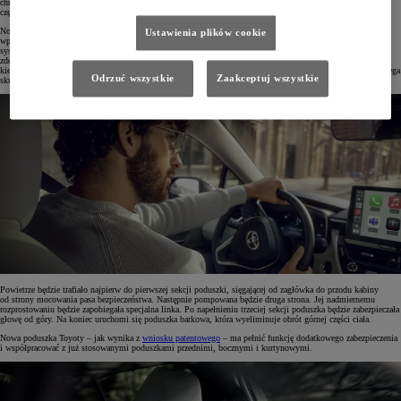
chronione podczas zderzeń bocznych. Również uderzenia pod skosem będą miały niewielki wpływ na górną
część kręgosłupa.
Nowa poduszka powietrzna Toyoty będzie umieszczana w zagłówku fotela. Powietrze do niej będzie
Ustawienia plików cookie
wpuszczane etapami, tak aby zdążyła uzyskać odpowiedni kształt wokół pasażera. Pomocne będą tu czujniki
systemów bezpieczeństwa czynnego i oparty na ich działaniu układ wczesnego reagowania w razie ryzyka
zderzenia (PCS), który uruchamia poduszkę na chwilę przed zderzeniem. Dzięki temu w momencie kolizji,
kiedy na pasażera zaczynają działać duże siły, poduszka wokół niego ma już optymalny kształt, który zapobiega
Odrzuć wszystkie
Zaakceptuj wszystkie
skutkom gwałtownych przeciążeń.
Powietrze będzie trafiało najpierw do pierwszej sekcji poduszki, sięgającej od zagłówka do przodu kabiny
od strony mocowania pasa bezpieczeństwa. Następnie pompowana będzie druga strona. Jej nadmiernemu
rozprostowaniu będzie zapobiegała specjalna linka. Po napełnieniu trzeciej sekcji poduszka będzie zabezpieczała
głowę od góry. Na koniec uruchomi się poduszka barkowa, która wyeliminuje obrót górnej części ciała.
Nowa poduszka Toyoty – jak wynika z
wniosku patentowego
– ma pełnić funkcję dodatkowego zabezpieczenia
i współpracować z już stosowanymi poduszkami przednimi, bocznymi i kurtynowymi.