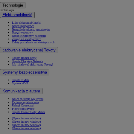
Technologie
Technologie
Elektromobilność
Lider elektromobilności
Napęd hybrydowy
Napęd hybrydowy typu plug-in
Napęd wodorowy
Napęd elektryczny na baterię
Zasięg aut elektrycznych
Zalety posiadania aut elektrycznych
Ładowanie elektrycznej Toyoty
Toyota HomeCharge
Toyota Charging Network
Jak naładować elektryczną Toyotę?
Systemy bezpieczeństwa
Toyota T-Mate
System eCall
Komunikacja z autem
Nowa aplikacja MyToyota
Cyfrowy opiekun auta
Usługi Connected
Płatne subskrypcje
Toyota Connectivity Match
(Opens in new window)
(Opens in new window)
(Opens in new window)
(Opens in new window)