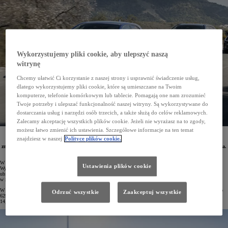
Wykorzystujemy pliki cookie, aby ulepszyć naszą
witrynę
Chcemy ułatwić Ci korzystanie z naszej strony i usprawnić świadczenie usług,
dlatego wykorzystujemy pliki cookie, które są umieszczane na Twoim
komputerze, telefonie komórkowym lub tablecie. Pomagają one nam zrozumieć
Twoje potrzeby i ulepszać funkcjonalność naszej witryny. Są wykorzystywane do
dostarczania usług i narzędzi osób trzecich, a także służą do celów reklamowych.
Zalecamy akceptację wszystkich plików cookie. Jeżeli nie wyrażasz na to zgody,
możesz łatwo zmienić ich ustawienia. Szczegółowe informacje na ten temat
Od stycznia do czerwca 2023 roku w Polsce zarejestrowano 43 824 samochody osobowe Toyoty.
znajdziesz w naszej
Polityce plików cookie.
To najlepsze półrocze w historii marki w naszym kraju. Wśród 10 najchętniej wybieranych modeli
znalazło się aż 5 pojazdów Toyoty. Najpopularniejszym samochodem osobowym w Polsce była Corolla.
Osoby prywatne najchętniej wybierali Yarisa Cross.
W pierwszym półroczu 2023 roku liczba zarejestrowanych samochodów Toyoty w Polsce sięgnęła 43 824.
Ustawienia plików cookie
Wynik ten jest o blisko 6 tys. egzemplarzy lepszy niż miało to miejsce w analogicznym okresie roku
ubiegłego. Udział Toyoty w rynku wyniósł 18,4% (wzrost o 0,5 p.p.). Przewaga nad drugą marką
w zestawieniu wzrosła do blisko 18 tys. zarejestrowanych aut.
W czerwcu 2023 roku Toyota również była zdecydowanym liderem całego rynku. Na polskie drogi wyjechało
Odrzuć wszystkie
Zaakceptuj wszystkie
6290 aut osobowych marki. Toyota zajęła w tym miesiącu pierwsze miejsce zarówno wśród firm (4460 egz.,
14,5% udziału), jak i wśród klientów indywidualnych (1830 egz., 16,9% udziału).