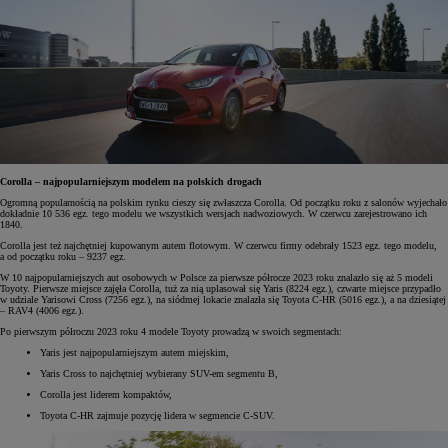
Corolla – najpopularniejszym modelem na polskich drogach
Ogromną popularnością na polskim rynku cieszy się zwłaszcza Corolla. Od początku roku z salonów wyjechało
dokładnie 10 536 egz. tego modelu we wszystkich wersjach nadwoziowych. W czerwcu zarejestrowano ich
1840.
Corolla jest też najchętniej kupowanym autem flotowym. W czerwcu firmy odebrały 1523 egz. tego modelu,
a od początku roku – 9237 egz.
W 10 najpopularniejszych aut osobowych w Polsce za pierwsze półrocze 2023 roku znalazło się aż 5 modeli
Toyoty. Pierwsze miejsce zajęła Corolla, tuż za nią uplasował się Yaris (8224 egz.), czwarte miejsce przypadło
w udziale Yarisowi Cross (7256 egz.), na siódmej lokacie znalazła się Toyota C-HR (5016 egz.), a na dziesiątej
– RAV4 (4006 egz.).
Po pierwszym półroczu 2023 roku 4 modele Toyoty prowadzą w swoich segmentach:
Yaris jest najpopularniejszym autem miejskim,
Yaris Cross to najchętniej wybierany SUV-em segmentu B,
Corolla jest liderem kompaktów,
Toyota C-HR zajmuje pozycję lidera w segmencie C-SUV.