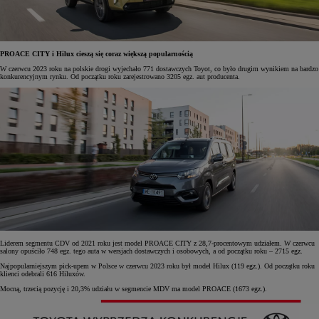
PROACE CITY i Hilux cieszą się coraz większą popularnością
W czerwcu 2023 roku na polskie drogi wyjechało 771 dostawczych Toyot, co było drugim wynikiem na bardzo
konkurencyjnym rynku. Od początku roku zarejestrowano 3205 egz. aut producenta.
Liderem segmentu CDV od 2021 roku jest model PROACE CITY z 28,7-procentowym udziałem. W czerwcu
salony opuściło 748 egz. tego auta w wersjach dostawczych i osobowych, a od początku roku – 2715 egz.
Najpopularniejszym pick-upem w Polsce w czerwcu 2023 roku był model Hilux (119 egz.). Od początku roku
klienci odebrali 616 Hiluxów.
Mocną, trzecią pozycję i 20,3% udziału w segmencie MDV ma model PROACE (1673 egz.).