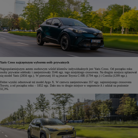
Yaris Cross najczęstszym wyborem osób prywatnych
Najpopularniejszym autem osobowym wśród klientów indywidualnych jest Yaris Cross. Od początku roku
osoby prywatne odebrały i zarejestrowały 3546 egz. tego miejskiego crossovera. Na drugim miejscu uplasował
się model Yaris (2856 egz.). W pierwszej 10 są jeszcze Toyota C-HR (1794 egz.) i Corolla (1299 egz.).
Dobre wyniki odnotował też model Aygo X. W czerwcu zarejestrowano 357 egz. najmniejszego crossovera
Toyoty, a od początku roku – 1852 egz. Dało mu to drugie miejsce w segmencie A i udział na poziomie
32,3%.