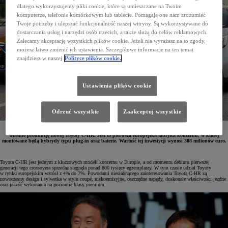
dlatego wykorzystujemy pliki cookie, które są umieszczane na Twoim
komputerze, telefonie komórkowym lub tablecie. Pomagają one nam zrozumieć
Twoje potrzeby i ulepszać funkcjonalność naszej witryny. Są wykorzystywane do
dostarczania usług i narzędzi osób trzecich, a także służą do celów reklamowych.
Zalecamy akceptację wszystkich plików cookie. Jeżeli nie wyrażasz na to zgody,
możesz łatwo zmienić ich ustawienia. Szczegółowe informacje na ten temat
znajdziesz w naszej
Polityce plików cookie.
Ustawienia plików cookie
Odrzuć wszystkie
Zaakceptuj wszystkie
W zakładach Toyota Motor Manufacturing Turkey (TMMT) w miejscowości Sakarya rozpoczęto
właśnie produkcję nowej Toyoty C-HR. Jest to pierwsza europejska fabryka koncernu, w której
montowane będą hybrydy typu plug-in oraz baterie. Wartość tej inwestycji wynosi 308 milionów euro.
Toyota C-HR jest jednym z kluczowych modeli koncernu w Europie, a od momentu debiutu pierwszej
generacji tego crossovera sprzedaż sięgnęła ponad 800 tysięcy egzemplarzy. W tym czasie udział Toyoty
w rynku europejskim wzrósł z 4% do 7%. Powodami niesłabnącego zainteresowania Toyotą C-HR są
nowoczesny design i sylwetka w stylu coupé, niskoemisyjne, oszczędne napędy, doskonałe właściwości jezdne
oraz jakość wykonania na poziomie klasy premium.