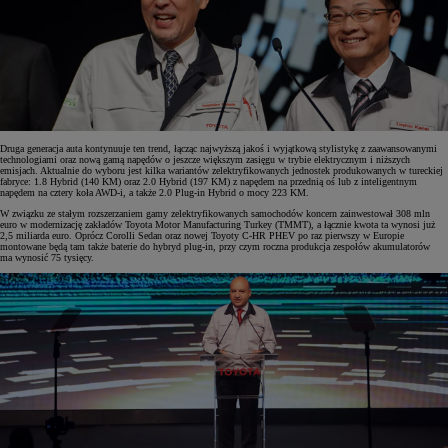
Druga generacja auta kontynuuje ten trend, łącząc najwyższą jakoś i wyjątkową stylistykę z zaawansowanymi
technologiami oraz nową gamą napędów o jeszcze większym zasięgu w trybie elektrycznym i niższych
emisjach. Aktualnie do wyboru jest kilka wariantów zelektryfikowanych jednostek produkowanych w tureckiej
fabryce: 1.8 Hybrid (140 KM) oraz 2.0 Hybrid (197 KM) z napędem na przednią oś lub z inteligentnym
napędem na cztery koła AWD-i, a także 2.0 Plug-in Hybrid o mocy 223 KM.
W związku ze stałym rozszerzaniem gamy zelektryfikowanych samochodów koncern zainwestował 308 mln
euro w modernizację zakładów Toyota Motor Manufacturing Turkey (TMMT), a łącznie kwota ta wynosi już
2,5 miliarda euro. Oprócz Corolli Sedan oraz nowej Toyoty C-HR PHEV po raz pierwszy w Europie
montowane będą tam także baterie do hybryd plug-in, przy czym roczna produkcja zespołów akumulatorów
ma wynosić 75 tysięcy.