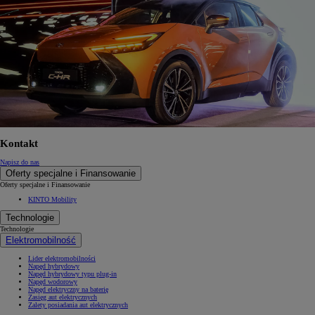
Kontakt
Napisz do nas
Oferty specjalne i Finansowanie
Oferty specjalne i Finansowanie
KINTO Mobility
Technologie
Technologie
Elektromobilność
Lider elektromobilności
Napęd hybrydowy
Napęd hybrydowy typu plug-in
Napęd wodorowy
Napęd elektryczny na baterię
Zasięg aut elektrycznych
Zalety posiadania aut elektrycznych