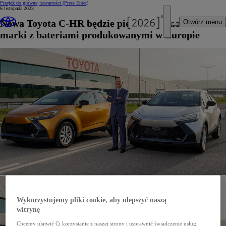
Przejdź do głównej zawartości
(Press Enter)
6 listopada 2023
Nowa Toyota C-HR będzie pierwszym modelem
Otwórz menu
marki z bateriami produkowanymi w Europie
Wykorzystujemy pliki cookie, aby ulepszyć naszą
witrynę
Chcemy ułatwić Ci korzystanie z naszej strony i usprawnić świadczenie usług,