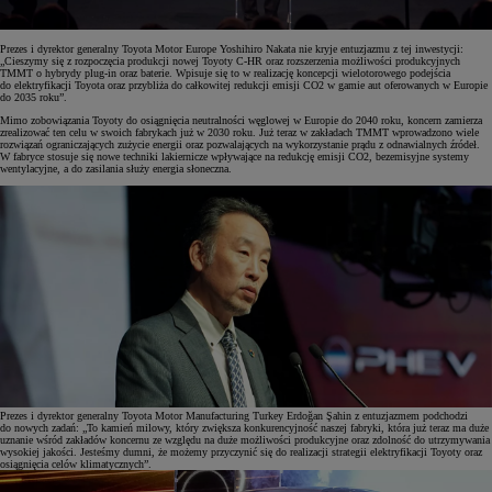
Prezes i dyrektor generalny Toyota Motor Europe Yoshihiro Nakata nie kryje entuzjazmu z tej inwestycji:
„Cieszymy się z rozpoczęcia produkcji nowej Toyoty C-HR oraz rozszerzenia możliwości produkcyjnych
TMMT o hybrydy plug-in oraz baterie. Wpisuje się to w realizację koncepcji wielotorowego podejścia
do elektryfikacji Toyota oraz przybliża do całkowitej redukcji emisji CO2 w gamie aut oferowanych w Europie
do 2035 roku”.
Mimo zobowiązania Toyoty do osiągnięcia neutralności węglowej w Europie do 2040 roku, koncern zamierza
zrealizować ten celu w swoich fabrykach już w 2030 roku. Już teraz w zakładach TMMT wprowadzono wiele
rozwiązań ograniczających zużycie energii oraz pozwalających na wykorzystanie prądu z odnawialnych źródeł.
W fabryce stosuje się nowe techniki lakiernicze wpływające na redukcję emisji CO2, bezemisyjne systemy
wentylacyjne, a do zasilania służy energia słoneczna.
Prezes i dyrektor generalny Toyota Motor Manufacturing Turkey Erdoğan Şahin z entuzjazmem podchodzi
do nowych zadań: „To kamień milowy, który zwiększa konkurencyjność naszej fabryki, która już teraz ma duże
uznanie wśród zakładów koncernu ze względu na duże możliwości produkcyjne oraz zdolność do utrzymywania
wysokiej jakości. Jesteśmy dumni, że możemy przyczynić się do realizacji strategii elektryfikacji Toyoty oraz
osiągnięcia celów klimatycznych”.