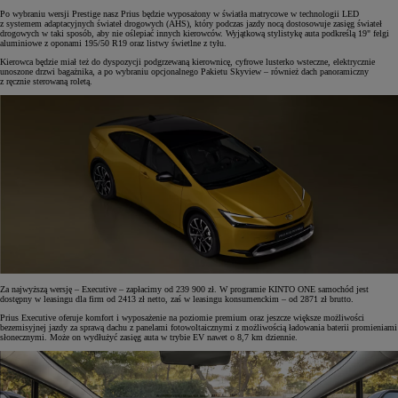
Po wybraniu wersji Prestige nasz Prius będzie wyposażony w światła matrycowe w technologii LED
z systemem adaptacyjnych świateł drogowych (AHS), który podczas jazdy nocą dostosowuje zasięg świateł
drogowych w taki sposób, aby nie oślepiać innych kierowców. Wyjątkową stylistykę auta podkreślą 19" felgi
aluminiowe z oponami 195/50 R19 oraz listwy świetlne z tyłu.
Kierowca będzie miał też do dyspozycji podgrzewaną kierownicę, cyfrowe lusterko wsteczne, elektrycznie
unoszone drzwi bagażnika, a po wybraniu opcjonalnego Pakietu Skyview – również dach panoramiczny
z ręcznie sterowaną roletą.
Za najwyższą wersję – Executive – zapłacimy od 239 900 zł. W programie KINTO ONE samochód jest
dostępny w leasingu dla firm od 2413 zł netto, zaś w leasingu konsumenckim – od 2871 zł brutto.
Prius Executive oferuje komfort i wyposażenie na poziomie premium oraz jeszcze większe możliwości
bezemisyjnej jazdy za sprawą dachu z panelami fotowoltaicznymi z możliwością ładowania baterii promieniami
słonecznymi. Może on wydłużyć zasięg auta w trybie EV nawet o 8,7 km dziennie.