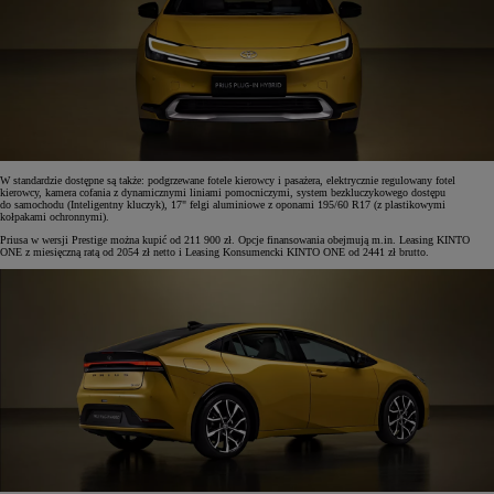
W standardzie dostępne są także: podgrzewane fotele kierowcy i pasażera, elektrycznie regulowany fotel
kierowcy, kamera cofania z dynamicznymi liniami pomocniczymi, system bezkluczykowego dostępu
do samochodu (Inteligentny kluczyk), 17" felgi aluminiowe z oponami 195/60 R17 (z plastikowymi
kołpakami ochronnymi).
Priusa w wersji Prestige można kupić od 211 900 zł. Opcje finansowania obejmują m.in. Leasing KINTO
ONE z miesięczną ratą od 2054 zł netto i Leasing Konsumencki KINTO ONE od 2441 zł brutto.