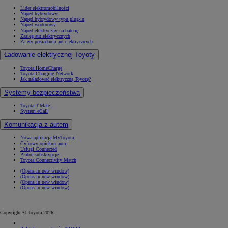
Lider elektromobilności
Napęd hybrydowy
Napęd hybrydowy typu plug-in
Napęd wodorowy
Napęd elektryczny na baterię
Zasięg aut elektrycznych
Zalety posiadania aut elektrycznych
Ładowanie elektrycznej Toyoty
Toyota HomeCharge
Toyota Charging Network
Jak naładować elektryczną Toyotę?
Systemy bezpieczeństwa
Toyota T-Mate
System eCall
Komunikacja z autem
Nowa aplikacja MyToyota
Cyfrowy opiekun auta
Usługi Connected
Płatne subskrypcje
Toyota Connectivity Match
(Opens in new window)
(Opens in new window)
(Opens in new window)
(Opens in new window)
Copyright © Toyota 2026