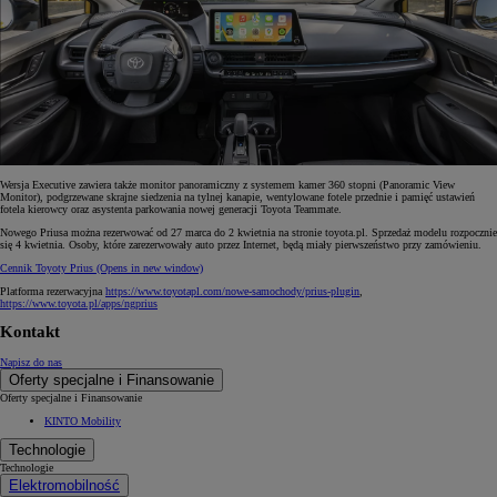
Wersja Executive zawiera także monitor panoramiczny z systemem kamer 360 stopni (Panoramic View
Monitor), podgrzewane skrajne siedzenia na tylnej kanapie, wentylowane fotele przednie i pamięć ustawień
fotela kierowcy oraz asystenta parkowania nowej generacji Toyota Teammate.
Nowego Priusa można rezerwować od 27 marca do 2 kwietnia na stronie toyota.pl. Sprzedaż modelu rozpocznie
się 4 kwietnia. Osoby, które zarezerwowały auto przez Internet, będą miały pierwszeństwo przy zamówieniu.
Cennik Toyoty Prius
(Opens in new window)
Platforma rezerwacyjna
https://www.toyotapl.com/nowe-samochody/prius-plugin
,
https://www.toyota.pl/apps/ngprius
Kontakt
Napisz do nas
Oferty specjalne i Finansowanie
Oferty specjalne i Finansowanie
KINTO Mobility
Technologie
Technologie
Elektromobilność