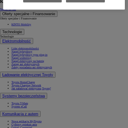
Kontakt
Napisz do nas
Oferty specjalne i Finansowanie
Oferty specjalne i Finansowanie
KINTO Mobility
Technologie
Technologie
Elektromobilność
Lider elektromobilności
Napęd hybrydowy
Napęd hybrydowy typu plug-in
Napęd wodorowy
Napęd elektryczny na baterię
Zasięg aut elektrycznych
Zalety posiadania aut elektrycznych
Ładowanie elektrycznej Toyoty
Toyota HomeCharge
Toyota Charging Network
Jak naładować elektryczną Toyotę?
Systemy bezpieczeństwa
Toyota T-Mate
System eCall
Komunikacja z autem
Nowa aplikacja MyToyota
Cyfrowy opiekun auta
Usługi Connected