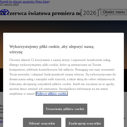
Przejdź do głównej zawartości
(Press Enter)
12 czerwca 2023
26 czerwca światowa premiera nowej Toyoty C-HR
Otwórz menu
Wykorzystujemy pliki cookie, aby ulepszyć naszą
witrynę
Chcemy ułatwić Ci korzystanie z naszej strony i usprawnić świadczenie usług,
dlatego wykorzystujemy pliki cookie, które są umieszczane na Twoim
komputerze, telefonie komórkowym lub tablecie. Pomagają one nam zrozumieć
Twoje potrzeby i ulepszać funkcjonalność naszej witryny. Są wykorzystywane do
dostarczania usług i narzędzi osób trzecich, a także służą do celów reklamowych.
Zalecamy akceptację wszystkich plików cookie. Jeżeli nie wyrażasz na to zgody,
możesz łatwo zmienić ich ustawienia. Szczegółowe informacje na ten temat
znajdziesz w naszej
Polityce plików cookie.
Przed nami światowa premiera nowej generacji Toyoty C-HR, która odbędzie się już 26 czerwca
o godzinie 8 rano.
Pierwsze zdjęcia najnowszej Toyoty C-HR drugiej generacji odkrywają zarys wyrazistego designu tego
Ustawienia plików cookie
nadzwyczajnego crossovera. Widoczna charakterystyczna tylna listwa świetlna to zaledwie przedsmak
niezwykłych emocji, jakie czekają nas w pełnym najnowocześniejszych technologii samochodzie.
Materiały prasowe na temat nowej generacji Toyoty C-HR będą dostępne 26 czerwca o godz. 8 rano na stronie
toyotanews.pl
Odrzuć wszystkie
Zaakceptuj wszystkie