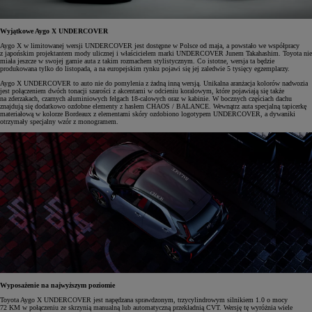
Wyjątkowe Aygo X UNDERCOVER
Aygo X w limitowanej wersji UNDERCOVER jest dostępne w Polsce od maja, a powstało we współpracy
z japońskim projektantem mody ulicznej i właścicielem marki UNDERCOVER Junem Takahashim. Toyota nie
miała jeszcze w swojej gamie auta z takim rozmachem stylistycznym. Co istotne, wersja ta będzie
produkowana tylko do listopada, a na europejskim rynku pojawi się jej zaledwie 5 tysięcy egzemplarzy.
Aygo X UNDERCOVER to auto nie do pomylenia z żadną inną wersją. Unikalna aranżacja kolorów nadwozia
jest połączeniem dwóch tonacji szarości z akcentami w odcieniu koralowym, które pojawiają się także
na zderzakach, czarnych aluminiowych felgach 18-calowych oraz w kabinie. W bocznych częściach dachu
znajdują się dodatkowo ozdobne elementy z hasłem CHAOS / BALANCE. Wewnątrz auta specjalną tapicerkę
materiałową w kolorze Bordeaux z elementami skóry ozdobiono logotypem UNDERCOVER, a dywaniki
otrzymały specjalny wzór z monogramem.
Wyposażenie na najwyższym poziomie
Toyota Aygo X UNDERCOVER jest napędzana sprawdzonym, trzycylindrowym silnikiem 1.0 o mocy
72 KM w połączeniu ze skrzynią manualną lub automatyczną przekładnią CVT. Wersję tę wyróżnia wiele