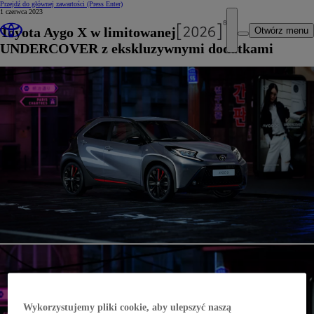
Przejdź do głównej zawartości
(Press Enter)
1 czerwca 2023
Toyota Aygo X w limitowanej wersji
Otwórz menu
UNDERCOVER z ekskluzywnymi dodatkami
Wykorzystujemy pliki cookie, aby ulepszyć naszą