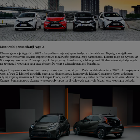
Możliwości personalizacji Aygo X
Obecna generacja Aygo X z 2022 roku podtrzymuje najlepsze tradycje miejskich aut Toyoty, a wyjątkowe
nadwozie crossovera otwiera zupełnie nowe możliwości personalizacji samochodu. Klienci mają do wyboru aż
6 wersji wyposażenia, 11 kompozycji kolorystycznych nadwozia, a także ponad 30 elementów stylistycznych
na zewnątrz i wewnątrz auta oraz akcesoriów wraz z zabezpieczeniami bagażnika.
Aygo X wyróżnia się także limitowanymi wersjami specjalnymi. Podczas debiutu auta w 2022 roku najwyższa
wersja Aygo X Limited uwodziła specjalną, dwukolorową kompozycją lakieru Cardamom Green z dachem
i tylną częścią karoserii w kolorze Eclipse Black, a całość podkreślały subtelne zdobienia w kolorze Mandarina
Orange. Pomarańczowe akcenty występowały także na 18-calowych czarnych felgach oraz wewnątrz pojazdu.