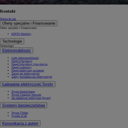
Kontakt
Napisz do nas
Oferty specjalne i Finansowanie
Oferty specjalne i Finansowanie
KINTO Mobility
Technologie
Technologie
Elektromobilność
Lider elektromobilności
Napęd hybrydowy
Napęd hybrydowy typu plug-in
Napęd wodorowy
Napęd elektryczny na baterię
Zasięg aut elektrycznych
Zalety posiadania aut elektrycznych
Ładowanie elektrycznej Toyoty
Toyota HomeCharge
Toyota Charging Network
Jak naładować elektryczną Toyotę?
Systemy bezpieczeństwa
Toyota T-Mate
System eCall
Komunikacja z autem