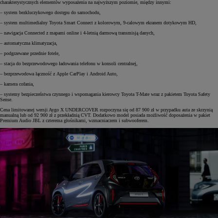
charakterystycznych elementów wyposażenia na najwyższym poziomie, między innymi:
– system bezkluczykowego dostępu do samochodu,
– system multimedialny Toyota Smart Connect z kolorowym, 9-calowym ekranem dotykowym HD,
– nawigacja Connected z mapami online i 4-letnią darmową transmisją danych,
– automatyczna klimatyzacja,
– podgrzewane przednie fotele,
– stacja do bezprzewodowego ładowania telefonu w konsoli centralnej,
– bezprzewodowa łączność z Apple CarPlay i Android Auto,
– kamera cofania,
– systemy bezpieczeństwa czynnego i wspomagania kierowcy Toyota T-Mate wraz z pakietem Toyota Safety
Sense.
Cena limitowanej wersji Aygo X UNDERCOVER rozpoczyna się od 87 900 zł w przypadku auta ze skrzynią
manualną lub od 92 900 zł z przekładnią CVT. Dodatkowo model posiada możliwość doposażenia w pakiet
Premium Audio JBL z czterema głośnikami, wzmacniaczem i subwooferem.