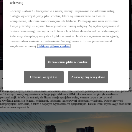
witrynę
Chcemy ułatwić Ci korzystanie z naszej strony i usprawnić świadczenie usług,
dlatego wykorzystujemy pliki cookie, które są umieszczane na Twoim
komputerze, telefonie komórkowym lub tablecie. Pomagają one nam zrozumieć
Twoje potrzeby i ulepszać funkcjonalność naszej witryny. Są wykorzystywane do
dostarczania usług i narzędzi osób trzecich, a także służą do celów reklamowych.
Zalecamy akceptację wszystkich plików cookie. Jeżeli nie wyrażasz na to zgody,
możesz łatwo zmienić ich ustawienia. Szczegółowe informacje na ten temat
znajdziesz w naszej
Polityce plików cookie.
Ustawienia plików cookie
W Polsce jest już dostępna limitowana wersja Aygo X UNDERCOVER. To niepowtarzalne auto
Odrzuć wszystkie
Zaakceptuj wszystkie
wyróżniające się w segmencie nadwoziem crossovera i ciekawą paletą kolorystyczną udowadnia swoje
ogromne możliwości stworzenia wyjątkowego i niespotykanego dotąd egzemplarza.
Toyota Aygo od początku swojego istnienia zaskakiwała imponującą liczbą konfiguracji, akcesoriów, dodatków
i wersji specjalnych, a także unikalnymi odcieniami lakierów. Pierwsza generacja modelu z 2005 roku posiadała
aż 12 różnych wersji wyposażenia, a druga jego odsłona z 2014 roku znacznie zwiększyła możliwości
personalizacji. W ofercie znalazły się liczne wersje specjalne x-cite, x-treme, x-pure czy x-trend
z wyróżniającymi się felgami, okleinami, lakierami, kolorowymi akcentami w kabinie, dwukolorowymi
kompozycjami nadwozia, a także z bogatym wyposażeniem opcjonalnym. Dzięki temu Toyota Aygo absolutnie
zdominowała segment A.