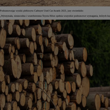
Podsumowując wyniki plebiscytu Carbuyer Used Car Awards 2023, jury stwierdziło:
„Wytrzymała, niezawodna i wszechstronna Toyota Hilux spełnia wszystkie podstawowe wymagania, których kup