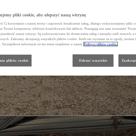
jemy pliki cookie, aby ulepszyć naszą witrynę
ć Ci korzystanie z naszej strony i usprawnić świadczenie usług, dlatego wykorzystujemy pliki co
na Twoim komputerze, telefonie komórkowym lub tablecie. Pomagają one nam zrozumieć Twoje 
cjonalność naszej witryny. Są wykorzystywane do dostarczania usług i narzędzi osób trzecich, a 
wych. Zalecamy akceptację wszystkich plików cookie. Jeżeli nie wyrażasz na to zgody, możesz 
a. Szczegółowe informacje na ten temat znajdziesz w naszej
Polityce plików cookie.
nia plików cookie
Odrzuć wszystkie
Zaakcept