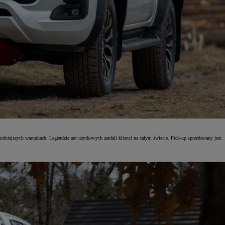
dniejszych warunkach. Legendzie aut użytkowych zaufali klienci na całym świecie. Pick-up sprzedawany jest