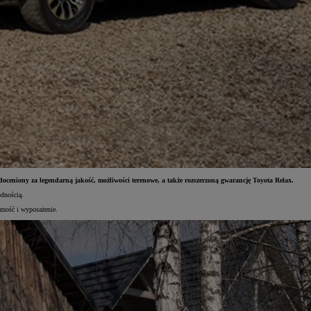
oceniony za legendarną jakość, możliwości terenowe, a także rozszerzoną gwarancję Toyota Relax.
dnością.
czność i wyposażenie.