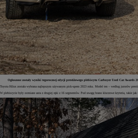
Ogłoszone zostały wyniki tegorocznej edycji prestiżowego plebiscytu Carbuyer Used Car Awards 2
Toyota Hilux została wybrana najlepszym używanym pick-upem 2023 roku. Model ten – według jurorów presti
W plebiscycie były oceniane auta z drugiej ręki z 16 segmentów. Pod uwagę brano kluczowe kryteria, takie jak 