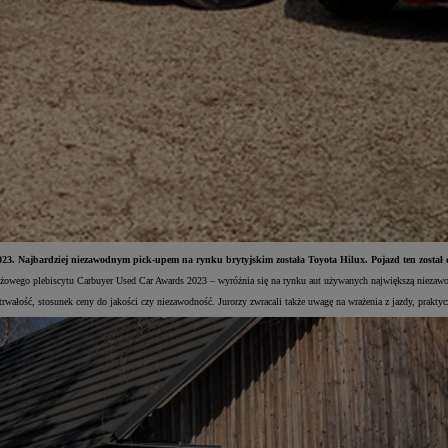
023. Najbardziej niezawodnym pick-upem na rynku brytyjskim została Toyota Hilux. Pojazd ten został d
żowego plebiscytu Carbuyer Used Car Awards 2023 – wyróżnia się na rynku aut używanych największą niezawo
trwałość, stosunek ceny do jakości czy niezawodność. Jurorzy zwracali także uwagę na wrażenia z jazdy, prakty