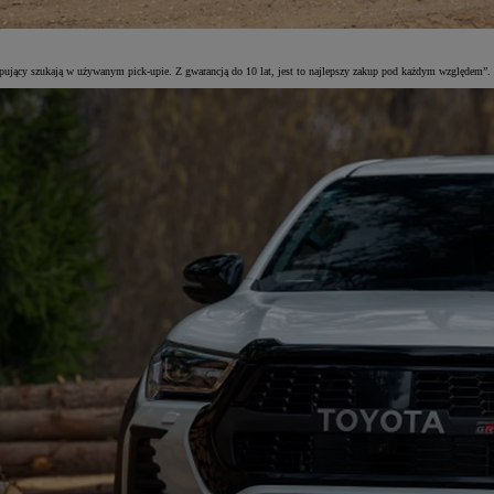
ujący szukają w używanym pick-upie. Z gwarancją do 10 lat, jest to najlepszy zakup pod każdym względem”.