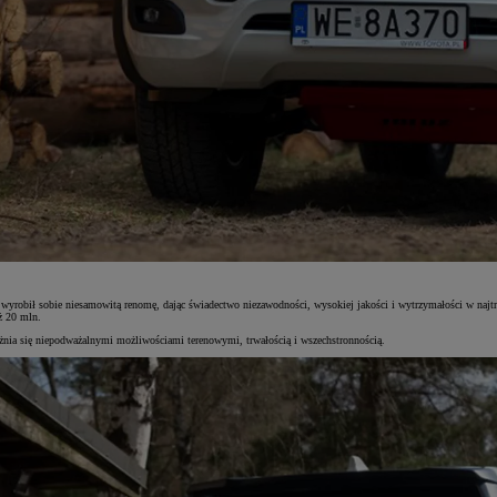
yrobił sobie niesamowitą renomę, dając świadectwo niezawodności, wysokiej jakości i wytrzymałości w najtru
ż 20 mln.
żnia się niepodważalnymi możliwościami terenowymi, trwałością i wszechstronnością.