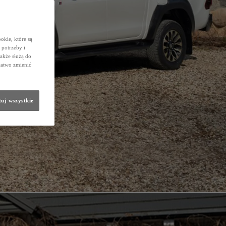
okie, które są
potrzeby i
także służą do
łatwo zmienić
uj wszystkie