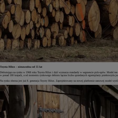
Toyota Hilux – niezawodna od 55 lat
Debiutująca na rynku w 1968 roku Toyota Hilux i dziś wyznacza standardy w segmencie pick-upów. Model ten w
w ponad 180 krajach, a od momentu rynkowego debiutu łączna liczba sprzedanych egzemplarzy przekroczyła ju
Na rynku obecna jest już 8. generacja Toyoty Hilux. Zaprojektowany na nowej platformie ramowej model wyró