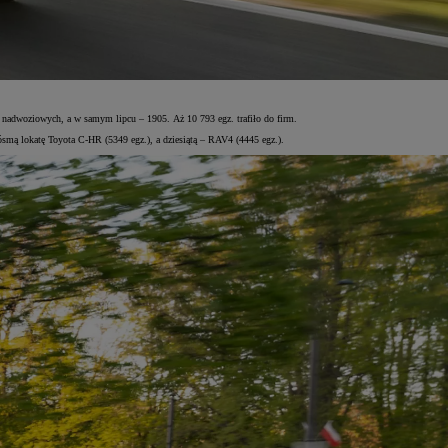
h nadwoziowych, a w samym lipcu – 1905. Aż 10 793 egz. trafiło do firm.
 ósmą lokatę Toyota C-HR (5349 egz.), a dziesiątą – RAV4 (4445 egz.).