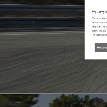
Wykorzystu
Chcemy ułatwi
umieszczane 
ulepszać funk
celów reklamo
ich ustawieni
Ustawie