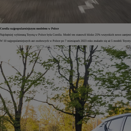
Corolla najpopularniejszym modelem w Polsce
Najchętniej wybieraną Toyotą w Polsce była Corolla. Model ten stanowił blisko 25% wszystkich nowo zarejest
W 10 najpopularniejszych aut osobowych w Polsce po 7 miesiącach 2023 roku znalazło się aż 5 modeli Toyoty. 