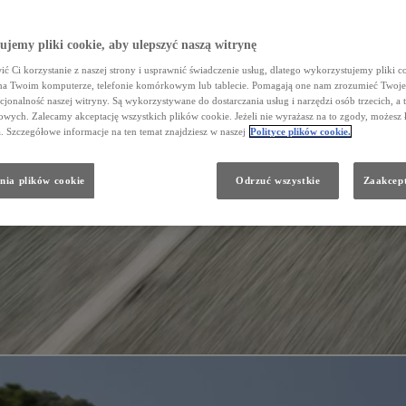
jemy pliki cookie, aby ulepszyć naszą witrynę
ć Ci korzystanie z naszej strony i usprawnić świadczenie usług, dlatego wykorzystujemy pliki co
na Twoim komputerze, telefonie komórkowym lub tablecie. Pomagają one nam zrozumieć Twoje 
cjonalność naszej witryny. Są wykorzystywane do dostarczania usług i narzędzi osób trzecich, a 
wych. Zalecamy akceptację wszystkich plików cookie. Jeżeli nie wyrażasz na to zgody, możesz 
a. Szczegółowe informacje na ten temat znajdziesz w naszej
Polityce plików cookie.
nia plików cookie
Odrzuć wszystkie
Zaakcept