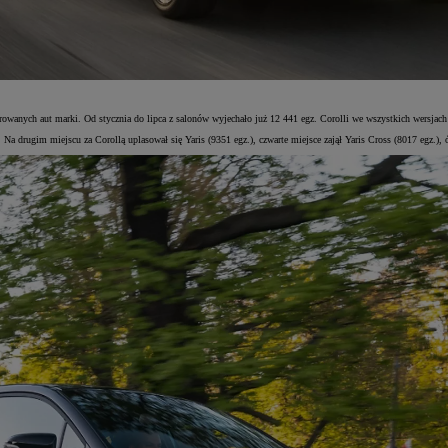
rowanych aut marki. Od stycznia do lipca z salonów wyjechało już 12 441 egz. Corolli we wszystkich wersjac
Na drugim miejscu za Corollą uplasował się Yaris (9351 egz.), czwarte miejsce zajął Yaris Cross (8017 egz.),