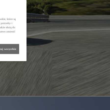
okie, które są
potrzeby i
także służą do
łatwo zmienić
uj wszystkie