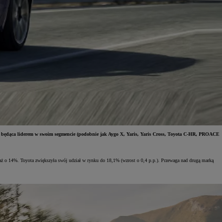
la, będąca liderem w swoim segmencie (podobnie jak Aygo X, Yaris, Yaris Cross, Toyota C-HR, PROACE
 o 14%. Toyota zwiększyła swój udział w rynku do 18,1% (wzrost o 0,4 p.p.). Przewaga nad drugą marką