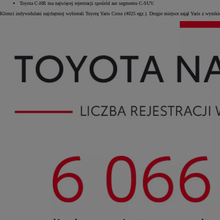
Toyota C-HR ma najwięcej rejestracji spośród aut segmentu C-SUV.
Klienci indywidulani najchętniej wybierali Toyotę Yaris Cross (4025 egz.). Drugie miejsce zajął Yaris z wynik