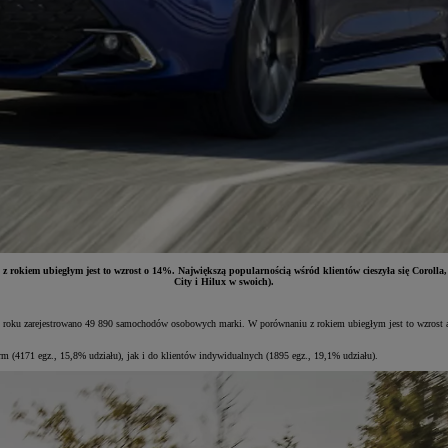
z rokiem ubiegłym jest to wzrost o 14%. Największą popularnością wśród klientów cieszyła się Corol
City i Hilux w swoich).
 roku zarejestrowano 49 890 samochodów osobowych marki. W porównaniu z rokiem ubiegłym jest to wzrost aż
m (4171 egz., 15,8% udziału), jak i do klientów indywidualnych (1895 egz., 19,1% udziału).