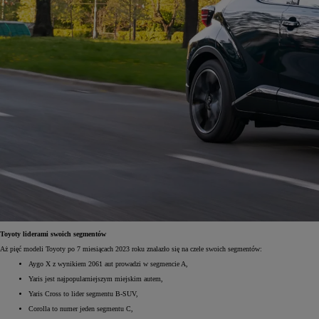
Toyoty liderami swoich segmentów
Aż pięć modeli Toyoty po 7 miesiącach 2023 roku znalazło się na czele swoich segmentów:
Aygo X z wynikiem 2061 aut prowadzi w segmencie A,
Yaris jest najpopularniejszym miejskim autem,
Yaris Cross to lider segmentu B-SUV,
Corolla to numer jeden segmentu C,