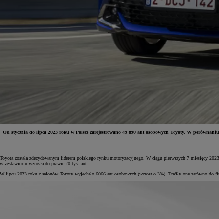
Od stycznia do lipca 2023 roku w Polsce zarejestrowano 49 890 aut osobowych Toyoty. W porównaniu 
Toyota została zdecydowanym liderem polskiego rynku motoryzacyjnego. W ciągu pierwszych 7 miesięcy 2023
w zestawieniu wzrosła do prawie 20 tys. aut.
W lipcu 2023 roku z salonów Toyoty wyjechało 6066 aut osobowych (wzrost o 3%). Trafiły one zarówno do fir