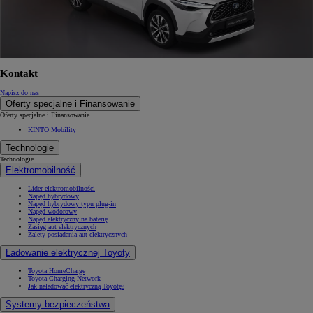
Kontakt
Napisz do nas
Oferty specjalne i Finansowanie
Oferty specjalne i Finansowanie
KINTO Mobility
Technologie
Technologie
Elektromobilność
Lider elektromobilności
Napęd hybrydowy
Napęd hybrydowy typu plug-in
Napęd wodorowy
Napęd elektryczny na baterię
Zasięg aut elektrycznych
Zalety posiadania aut elektrycznych
Ładowanie elektrycznej Toyoty
Toyota HomeCharge
Toyota Charging Network
Jak naładować elektryczną Toyotę?
Systemy bezpieczeństwa