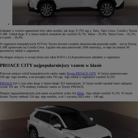
Liderami w swoich segmentach były takie modele, jak Aygo X (701 egz.), Yaris, Yaris Cross, Corolla i Toyota
C-HR. Udział Aygo X w klasie małych miejskich aut wyniósł 35,7%, Yarisa – 35,9%, Yarisa Cross – 32,1%,
a Corolli – 29,4%.
W segmencie kompaktowych SUV-ów Toyota również wyraźnie zdominowała pozostałe marki – tuż za Toyotą
C-HR uplasowała się Corolla Cross. Łącznie oba auta zanotowały 3306 rejestracji, co daje im niemal 30-
procentowy udział w segmencie.
Na drugim miejscu w swojej klasie jest także RAV4 z 12,8-procentowym udziałem w segmencie.
PROACE CITY najpopularniejszy vanem w klasie
Pierwsze miejsce wśród kompaktowych vanów zajęła
Toyota PROACE CITY
. W lutym zarejestrowano
326 egz. tego modelu, a od początku roku 763 egz. Jego udział w segmencie wyniósł 22,5%.
PROACE
był w tym roku drugi w klasie dzięki 353 rejestracjom. W lutym model uzyskał trzeci najlepszy
wynik 191 aut. 17% średniej wielkości vanów to Toyoty PROACE.
Drugim najpopularniejszym pick-upem na polskim rynku był
Hilux
. Jego udział wyniósł 31,2%. W lutym
klienci Toyoty odebrali 116 egz. tego modelu, a od 1 stycznia 2023 roku – 148 egz.