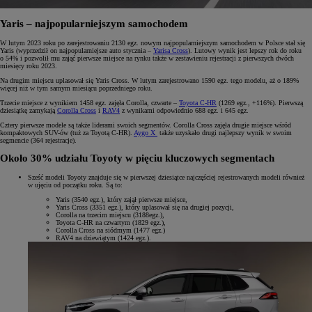
Yaris – najpopularniejszym samochodem
W lutym 2023 roku po zarejestrowaniu 2130 egz. nowym najpopularniejszym samochodem w Polsce stał się
Yaris (wyprzedził on najpopularniejsze auto stycznia –
Yarisa Cross
). Lutowy wynik jest lepszy rok do roku
o 54% i pozwolił mu zająć pierwsze miejsce na rynku także w zestawieniu rejestracji z pierwszych dwóch
miesięcy roku 2023.
Na drugim miejscu uplasował się Yaris Cross. W lutym zarejestrowano 1590 egz. tego modelu, aż o 189%
więcej niż w tym samym miesiącu poprzedniego roku.
Trzecie miejsce z wynikiem 1458 egz. zajęła Corolla, czwarte –
Toyota C-HR
(1269 egz., +116%). Pierwszą
dziesiątkę zamykają
Corolla Cross
i
RAV4
z wynikami odpowiednio 688 egz. i 645 egz.
Cztery pierwsze modele są także liderami swoich segmentów. Corolla Cross zajęła drugie miejsce wśród
kompaktowych SUV-ów (tuż za Toyotą C-HR).
Aygo X
także uzyskało drugi najlepszy wynik w swoim
segmencie (364 rejestracje).
Około 30% udziału Toyoty w pięciu kluczowych segmentach
Sześć modeli Toyoty znajduje się w pierwszej dziesiątce najczęściej rejestrowanych modeli również
w ujęciu od początku roku. Są to:
Yaris (3540 egz.), który zajął pierwsze miejsce,
Yaris Cross (3351 egz.), który uplasował się na drugiej pozycji,
Corolla na trzecim miejscu (3188egz.),
Toyota C-HR na czwartym (1829 egz.),
Corolla Cross na siódmym (1477 egz.)
RAV4 na dziewiątym (1424 egz.).