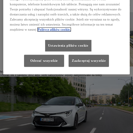
komputerze, telefonie komórkowym lub tablecie. Pomagają one nam zrozumieć
Tylko w lutym 2023 roku zarejestrowano 8 722 samochody osobowe Toyoty, o 34% więcej niż rok
wcześniej. Jest to wynik aż o ponad 4900 aut lepszy od marki zajmującej drugie miejsce.
Twoje potrzeby i ulepszać funkcjonalność naszej witryny. Są wykorzystywane do
dostarczania usług i narzędzi osób trzecich, a także służą do celów reklamowych.
Zalecamy akceptację wszystkich plików cookie. Jeżeli nie wyrażasz na to zgody,
możesz łatwo zmienić ich ustawienia. Szczegółowe informacje na ten temat
znajdziesz w naszej
Polityce plików cookie.
Ustawienia plików cookie
Odrzuć wszystkie
Zaakceptuj wszystkie
Wzrosło zainteresowanie autami marki wśród klientów indywidualnych – rok do roku aż o 46%. W lutym
odebrali oni z salonów 3032 auta. 5690 samochodów Toyoty zarejestrowano na firmy.