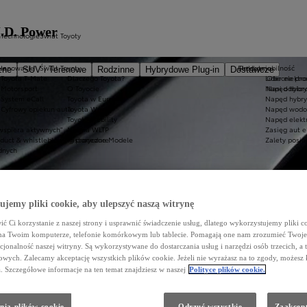
J.D. Power
h
Technologie
Świat Toyoty
us
Innowacje
Świat Toyoty
Elektromobilność
Produkcja
zne
SUV i Terenowe
Rodzinne
Hybrydowe Plug-in
Dostawcze
Toyota T-Mate
Dlaczego Toyota?
Lider elektr
Obecne pro
Motorsport
O Toyocie
Napęd hybr
Nasi odbior
System eCall
Toyota w Europie
Napęd hybry
Cyfrowy opiekun auta
Toyota Way
Napęd wodo
Toyota Mobility
Napęd elektr
wspiera aktywnych"
Norma WLTP
Zasięg aut e
nduct & whistleblowing procedure
Historyczne Modele
Zalety posia
dnych
jemy pliki cookie, aby ulepszyć naszą witrynę
ć Ci korzystanie z naszej strony i usprawnić świadczenie usług, dlatego wykorzystujemy pliki co
na Twoim komputerze, telefonie komórkowym lub tablecie. Pomagają one nam zrozumieć Twoje 
cjonalność naszej witryny. Są wykorzystywane do dostarczania usług i narzędzi osób trzecich, a 
wych. Zalecamy akceptację wszystkich plików cookie. Jeżeli nie wyrażasz na to zgody, możesz 
a. Szczegółowe informacje na ten temat znajdziesz w naszej
Polityce plików cookie.
nia plików cookie
Odrzuć wszystkie
Zaakcept