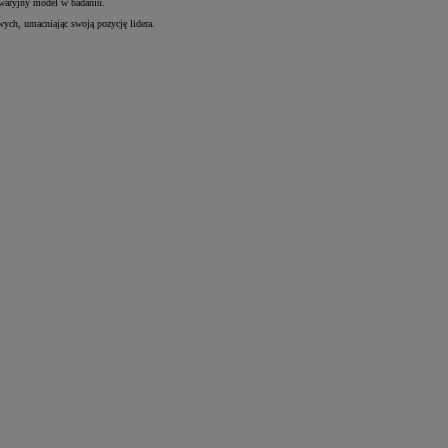
 awaryjny model w badaniu.
ych, umacniając swoją pozycję lidera.