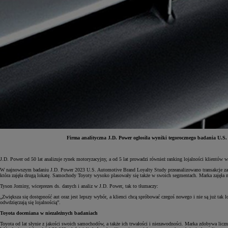
Firma analityczna J.D. Power ogłosiła wyniki tegorocznego badania U.S
J.D. Power od 50 lat analizuje rynek motoryzacyjny, a od 5 lat prowadzi również ranking lojalności klientów 
W najnowszym badaniu J.D. Power 2023 U.S. Automotive Brand Loyalty Study przeanalizowano transakcje zawie
która zajęła drugą lokatę. Samochody Toyoty wysoko plasowały się także w swoich segmentach. Marka zajęła 
Tyson Jominy, wiceprezes ds. danych i analiz w J.D. Power, tak to tłumaczy:
„Zwiększa się dostępność aut oraz jest lepszy wybór, a klienci chcą spróbować czegoś nowego i nie są już tak
odwdzięczają się lojalnością”.
Toyota doceniana w niezależnych badaniach
Toyota od lat słynie z jakości swoich samochodów, a także ich trwałości i niezawodności. Marka zdobywa li