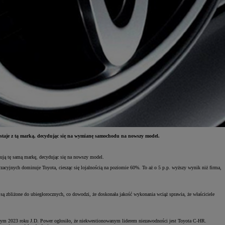
ostaje z tą marką, decydując się na wymianę samochodu na nowszy model.
pują tę samą markę, decydując się na nowszy model.
cyjnych dominuje Toyota, ciesząc się lojalnością na poziomie 60%. To aż o 5 p.p. wyższy wynik niż firma,
są zbliżone do ubiegłorocznych, co dowodzi, że doskonała jakość wykonania wciąż sprawia, że właściciele
lutym 2023 roku J.D. Power ogłosiło, że niekwestionowanym liderem niezawodności jest Toyota C-HR.