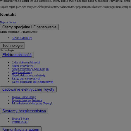
W badaniu wzięło udział 30 062 właścicieli, którzy kupili swoje auta jako nowe w salonach i użytkowali prze
Toyota zajęła pierwsze miejsce wśród producentów samochodów popularnych również w rankingu niezależnej o
Kontakt
Napisz do nas
Oferty specjalne i Finansowanie
Oferty specjalne i Finansowanie
KINTO Mobility
Technologie
Technologie
Elektromobilność
Lider elektromobilności
Napęd hybrydowy
Napęd hybrydowy typu plug-in
Napęd wodorowy
Napęd elektryczny na baterię
Zasięg aut elektrycznych
Zalety posiadania aut elektrycznych
Ładowanie elektrycznej Toyoty
Toyota HomeCharge
Toyota Charging Network
Jak naładować elektryczną Toyotę?
Systemy bezpieczeństwa
Toyota T-Mate
System eCall
Komunikacja z autem