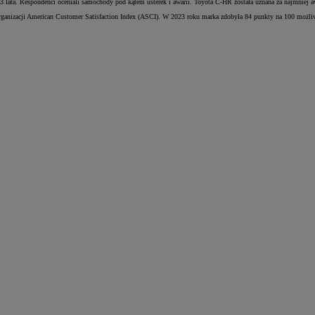
z 3 lata. Respondenci oceniali samochody pod kątem usterek i awarii. Toyota C-HR została uznana za najmniej
rganizacji American Customer Satisfaction Index (ASCI). W 2023 roku marka zdobyła 84 punkty na 100 możliw