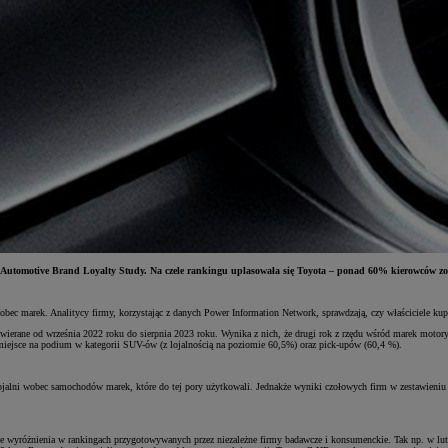
. Automotive Brand Loyalty Study. Na czele rankingu uplasowała się Toyota – ponad 60% kierowców z
wobec marek. Analitycy firmy, korzystając z danych Power Information Network, sprawdzają, czy właściciele ku
rane od września 2022 roku do sierpnia 2023 roku. Wynika z nich, że drugi rok z rzędu wśród marek motoryza
miejsce na podium w kategorii SUV-ów (z lojalnością na poziomie 60,5%) oraz pick-upów (60,4 %).
 lojalni wobec samochodów marek, które do tej pory użytkowali. Jednakże wyniki czołowych firm w zestawieniu 
czne wyróżnienia w rankingach przygotowywanych przez niezależne firmy badawcze i konsumenckie. Tak np. w 