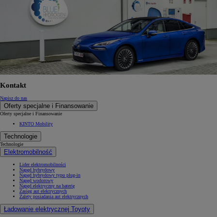
Kontakt
Napisz do nas
Oferty specjalne i Finansowanie
Oferty specjalne i Finansowanie
KINTO Mobility
Technologie
Technologie
Elektromobilność
Lider elektromobilności
Napęd hybrydowy
Napęd hybrydowy typu plug-in
Napęd wodorowy
Napęd elektryczny na baterię
Zasięg aut elektrycznych
Zalety posiadania aut elektrycznych
Ładowanie elektrycznej Toyoty