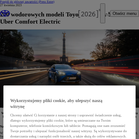
Przejdź do głównej zawartości
(Press Enter)
27 kwietnia 2023
200 wodorowych modeli Toyoty Mirai w berlińskim
Otwórz menu
Uber Comfort Electric
Wykorzystujemy pliki cookie, aby ulepszyć naszą
witrynę
W ramach dwuletniego pilotażowego projektu H2 Moves Berlin w stolicy Niemiec powstaje największa
Chcemy ułatwić Ci korzystanie z naszej strony i usprawnić świadczenie usług,
flota samochodów wodorowych w tym kraju. Już teraz jeździ tam 50 sedanów Mirai, a jeszcze w tym
roku liczba ta wzrośnie do 200.
dlatego wykorzystujemy pliki cookie, które są umieszczane na Twoim
komputerze, telefonie komórkowym lub tablecie. Pomagają one nam zrozumieć
Największa w Niemczech flota Toyoty Mirai
Twoje potrzeby i ulepszać funkcjonalność naszej witryny. Są wykorzystywane do
W ramach przyspieszenia rozwoju zrównoważonego transportu wodorowego w Niemczech Toyota Deutschland,
SafeDriver ENNOO i Anglo American rozpoczęły dwuletni pilotażowy projekt pod nazwą H2 Moves Berlin.
dostarczania usług i narzędzi osób trzecich, a także służą do celów reklamowych.