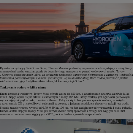
Dyrektor zarządzający SafeDriver Group Thomas Mohnke podkreśla, że pasażerowie korzystający z usług firmy
są nastawieni bardzo entuzjastycznie do bezemisyjnego transportu w postaci wodorowych modeli Toyoty:
„Kierowcy doceniają model Mirai za połączenie wydajności samochodu elektrycznego z zasięgiem i szybkością
tankowania porównywalnymi z autami spalinowymi. Są to unikalne atuty, które trudno przecenić z punktu
widzenia komercyjnych użytkowników takich jak kierowcy SafeDriver”
.
Tankowanie wodoru w kilka minut
Druga generacja wodorowej Toyoty Mirai oferuje zasięg do 650 km, a zatankowanie auta trwa zaledwie kilka
minut. Napęd opiera się na silniku elektrycznym o mocy 182 KM, który zasilany jest ogniwami paliwowymi
wytwarzającymi prąd w reakcji wodoru z tlenem. Odbywa się to bez procesu spalania wodoru, w związku
z czym emisje CO
i szkodliwych substancji są zerowe, a jedynym produktem ubocznym reakcji jest woda.
2
Średnie zużycie wodoru wynosi od 0,79–0,89 kg/100 km, co jest uzależnione od wyposażenia i masy pojazdu.
Dużym atutem napędu Toyoty Mirai jest utrzymywanie dużej sprawność i zasięgu bez względu na klimat –
zarówno w czasie mrozów sięgających -30ºC, jak i w bardzo wysokich temperaturach.