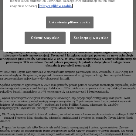
możesz łatwo zmienić ich ustawienia. Szczegółowe informacje na ten temat
znajdziesz w naszej
Polityce plików cookie.
Ustawienia plików cookie
Odrzuć wszystkie
Zaakceptuj wszystkie
W tegorocznym rankingu Intellectual Property Owners Association Toyota zajęła czwarte miejsce
i pierwsze w branży motoryzacyjnej. Toyota od 9 lat zgłasza najwięcej patentów na nowe technologie
ze wszystkich producentów samochodów w USA. W 2022 roku zarejestrowała w amerykańskim urzędzie
patentowym 3056 wniosków. Ponad połowa przyznanych patentów dotyczyło technologii, które
ukształtują przyszłość motoryzacji.
W 2022 roku Toyota zarejestrowała w amerykańskim urzędzie patentowym 3056 wniosków, o 303 więcej niż
w roku ubiegłym. To sprawiło, że japoński koncern awansował w ogólnym rankingu firm wszystkich branż
na czwarte miejsce, najwyższe w dotychczasowej historii.
Spośród wszystkich zgłoszonych w 2022 roku patentów prawie połowa dotyczyła technologii przyszłości, które
ukształtują motoryzację w nadchodzących dekadach. 26% z nich to rozwiązania z dziedziny zelektryfikowanych
pojazdów, baterii i materiałów, a 14% koncentruje się na automatyzacji i bezpieczeństwie.
„Toyota systematycznie zwiększa inwestycje w innowacje, aby przyspieszyć elektryfikację transportu. Nasi
inżynierowie i naukowcy wciąż szukają nowych pomysłów, by Toyota mogła teraz i w przyszłości zapewnić
ludziom jak najlepszą mobilność”
– podkreślała Sandra Phillips-Rogers, wiceprezes ds. zasobów
korporacyjnych i dyrektor ds. prawnych Toyota Motor North America.
„Dla Toyoty innowacyjność to klucz do sukcesu, co widać w naszych corocznych wynikach w rankingach IPO”
— dodawał Frederick Mau, doradca ds. własności intelektualnej i dyrektor ds. patentów Toyota Motor North
America.
„Przynosi to korzyści nie tylko Toyocie, ale całej branży motoryzacyjnej i całemu społeczeństwu. Zawsze
jesteśmy otwarci na udostępnianie innym producentom części naszych patentów w formie licencji, aby mogli
udoskonalać swoje produkty i szukać nowych zastosowań dla naszych technologii”
– kontynuował Frederick