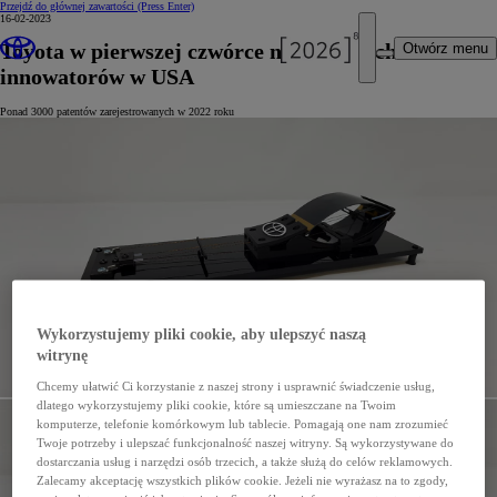
Przejdź do głównej zawartości
(Press Enter)
16-02-2023
Toyota w pierwszej czwórce największych
Otwórz menu
innowatorów w USA
Ponad 3000 patentów zarejestrowanych w 2022 roku
Wykorzystujemy pliki cookie, aby ulepszyć naszą
witrynę
Chcemy ułatwić Ci korzystanie z naszej strony i usprawnić świadczenie usług,
dlatego wykorzystujemy pliki cookie, które są umieszczane na Twoim
komputerze, telefonie komórkowym lub tablecie. Pomagają one nam zrozumieć
Twoje potrzeby i ulepszać funkcjonalność naszej witryny. Są wykorzystywane do
dostarczania usług i narzędzi osób trzecich, a także służą do celów reklamowych.
Zalecamy akceptację wszystkich plików cookie. Jeżeli nie wyrażasz na to zgody,