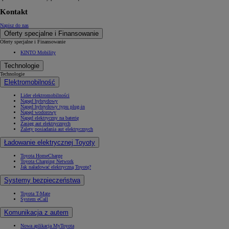
Kontakt
Napisz do nas
Oferty specjalne i Finansowanie
Oferty specjalne i Finansowanie
KINTO Mobility
Technologie
Technologie
Elektromobilność
Lider elektromobilności
Napęd hybrydowy
Napęd hybrydowy typu plug-in
Napęd wodorowy
Napęd elektryczny na baterię
Zasięg aut elektrycznych
Zalety posiadania aut elektrycznych
Ładowanie elektrycznej Toyoty
Toyota HomeCharge
Toyota Charging Network
Jak naładować elektryczną Toyotę?
Systemy bezpieczeństwa
Toyota T-Mate
System eCall
Komunikacja z autem
Nowa aplikacja MyToyota