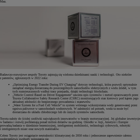
Mau.
Badawczo-rozwojowe zespoły Toyoty zajmują się wieloma dziedzinami nauki i technologii. Oto niektóre
z patentów, zgłoszonych w 2022 roku:
„Optimizing Energy Transfer During EV Charging” dotyczy technologii, która pozwoli optymalnie
zarządzać energią dostarczaną do poszczególnych samochodów elektrycznych z wielu źródeł, w tym
tych rozmieszczonych wzdłuż trasy przejazdu, dzięki technologii blockchain.
„Vehicle Control Based on Driver Engagement” zawiera opis systemów i metod opracowanych przez
Toyota Collaborative Safety Research Center (CSRC) monitorujących stan kierowcy pod kątem jego
aktualnej zdolności do bezpiecznego prowadzenia i manewrów.
„Water System for a Fuel Cell Vehicle” to system wtórnego wykorzystania wody generowanej przez
ogniwa paliwowe w samochodach wodorowych. W zależności od potrzeb, woda ta może być
dostarczana do układu chłodniczego lub do innych systemów samochodu.
Toyota należy do ścisłej czołówki największych innowatorów w branży motoryzacyjnej. Jej globalne inwestycje
w badania i rozwój pochłaniają ponad milion dolarów na godzinę. Ośrodki w Azji, Ameryce i Europie
prowadzą badania w dziedzinie bezemisyjnej, inteligentnej mobilności, technologii cyfrowych, robotyki
i inteligentnych miast oraz nowych materiałów.
Celem Toyoty jest osiągnięcie neutralności klimatycznej do 2050 roku i jednoczesne zapewnienie całemu
społeczeństwu swobody poruszania się.