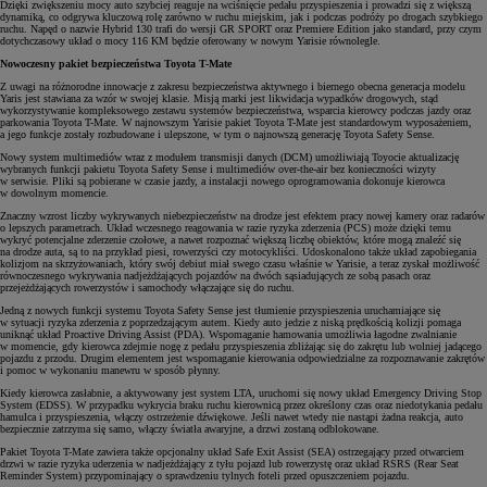
Dzięki zwiększeniu mocy auto szybciej reaguje na wciśnięcie pedału przyspieszenia i prowadzi się z większą
dynamiką, co odgrywa kluczową rolę zarówno w ruchu miejskim, jak i podczas podróży po drogach szybkiego
ruchu. Napęd o nazwie Hybrid 130 trafi do wersji GR SPORT oraz Premiere Edition jako standard, przy czym
dotychczasowy układ o mocy 116 KM będzie oferowany w nowym Yarisie równolegle.
Nowoczesny pakiet bezpieczeństwa Toyota T-Mate
Z uwagi na różnorodne innowacje z zakresu bezpieczeństwa aktywnego i biernego obecna generacja modelu
Yaris jest stawiana za wzór w swojej klasie. Misją marki jest likwidacja wypadków drogowych, stąd
wykorzystywanie kompleksowego zestawu systemów bezpieczeństwa, wsparcia kierowcy podczas jazdy oraz
parkowania Toyota T-Mate. W najnowszym Yarisie pakiet Toyota T-Mate jest standardowym wyposażeniem,
a jego funkcje zostały rozbudowane i ulepszone, w tym o najnowszą generację Toyota Safety Sense.
Nowy system multimediów wraz z modułem transmisji danych (DCM) umożliwiają Toyocie aktualizację
wybranych funkcji pakietu Toyota Safety Sense i multimediów over-the-air bez konieczności wizyty
w serwisie. Pliki są pobierane w czasie jazdy, a instalacji nowego oprogramowania dokonuje kierowca
w dowolnym momencie.
Znaczny wzrost liczby wykrywanych niebezpieczeństw na drodze jest efektem pracy nowej kamery oraz radarów
o lepszych parametrach. Układ wczesnego reagowania w razie ryzyka zderzenia (PCS) może dzięki temu
wykryć
potencjalne zderzenie czołowe, a nawet rozpoznać większą liczbę obiektów, które mogą znaleźć się
na drodze auta, są to na przykład piesi, rowerzyści czy motocykliści. Udoskonalono także układ zapobiegania
kolizjom na skrzyżowaniach, który swój debiut miał swego czasu właśnie w Yarisie, a teraz zyskał możliwość
równoczesnego wykrywania nadjeżdżających pojazdów na dwóch sąsiadujących ze sobą pasach oraz
przejeżdżających rowerzystów i samochody włączające się do ruchu.
Jedną z nowych funkcji systemu Toyota Safety Sense jest tłumienie przyspieszenia uruchamiające się
w sytuacji ryzyka zderzenia z poprzedzającym autem. Kiedy auto jedzie z niską prędkością kolizji pomaga
uniknąć układ Proactive Driving Assist (PDA). Wspomaganie hamowania umożliwia łagodne zwalnianie
w momencie, gdy kierowca zdejmie nogę z pedału przyspieszenia zbliżając się do zakrętu lub wolniej jadącego
pojazdu z przodu. Drugim elementem jest wspomaganie kierowania odpowiedzialne za rozpoznawanie zakrętów
i pomoc w wykonaniu manewru w sposób płynny.
Kiedy kierowca zasłabnie, a aktywowany jest system LTA, uruchomi się nowy układ Emergency Driving Stop
System (EDSS). W przypadku wykrycia braku ruchu kierownicą przez określony czas oraz niedotykania pedału
hamulca i przyspieszenia, włączy ostrzeżenie dźwiękowe. Jeśli nawet wtedy nie nastąpi żadna reakcja, auto
bezpiecznie zatrzyma się samo, włączy światła awaryjne, a drzwi zostaną odblokowane.
Pakiet Toyota T-Mate zawiera także opcjonalny układ Safe Exit Assist (SEA) ostrzegający przed otwarciem
drzwi w razie ryzyka uderzenia w nadjeżdżający z tyłu pojazd lub rowerzystę oraz układ RSRS (Rear Seat
Reminder System) przypominający o sprawdzeniu tylnych foteli przed opuszczeniem pojazdu.