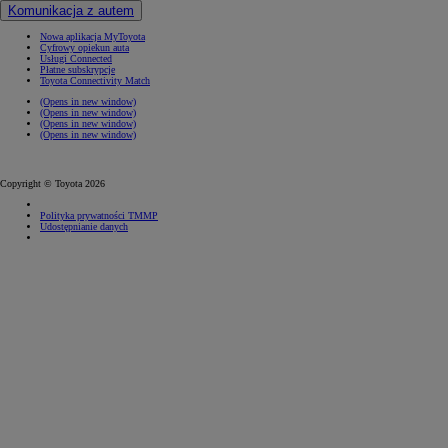
Komunikacja z autem
Nowa aplikacja MyToyota
Cyfrowy opiekun auta
Usługi Connected
Płatne subskrypcje
Toyota Connectivity Match
(Opens in new window)
(Opens in new window)
(Opens in new window)
(Opens in new window)
Copyright © Toyota 2026
Polityka prywatności TMMP
Udostępnianie danych