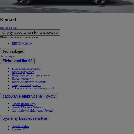
Kontakt
Napisz do nas
Oferty specjalne i Finansowanie
Oferty specjalne i Finansowanie
KINTO Mobility
Technologie
Technologie
Elektromobilność
Lider elektromobilności
Napęd hybrydowy
Napęd hybrydowy typu plug-in
Napęd wodorowy
Napęd elektryczny na baterię
Zasięg aut elektrycznych
Zalety posiadania aut elektrycznych
Ładowanie elektrycznej Toyoty
Toyota HomeCharge
Toyota Charging Network
Jak naładować elektryczną Toyotę?
Systemy bezpieczeństwa
Toyota T-Mate
System eCall