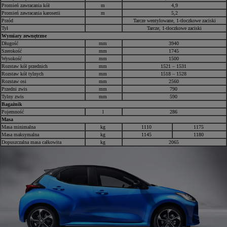
Promień zawracania kół
m
4,9
Promień zawracania karoserii
m
5,2
Przód
Tarcze wentylowane, 1-tłoczkowe zaciski
Tył
Tarcze, 1-tłoczkowe zaciski
Wymiary zewnętrzne
Długość
mm
3940
Szerokość
mm
1745
Wysokość
mm
1500
Rozstaw kół przednich
mm
1521 – 1531
Rozstaw kół tylnych
mm
1518 – 1528
Rozstaw osi
mm
2560
Przedni zwis
mm
790
Tylny zwis
mm
590
Bagażnik
Pojemność
l
286
Masa
Masa minimalna
kg
1110
1175
Masa maksymalna
kg
1145
1180
Dopuszczalna masa całkowita
kg
2065