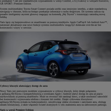
o przekątnej 7 cali jest standardowym wyposażeniem w wersji Comfort, a 12,3-calowy w wersjach Executive,
GR SPORT i Premiere Edition.
System multimedialny Toyota Smart Connect posiada szybki oraz intuicyjny interfejs, a także standardową
nawigację w chmurze, która na bieżąco przekazuje informacje o ruchu drogowym. Do systemu zalicza się
ponadto inteligentny asystent głosowy reagujący na komendę „Hej Toyota” i rozumiejący naturalną mowę
ludzką.
Yaris łączy się bezprzewodowo ze smartfonami za pomocą interfejsów Apple CarPlay® lub Android Auto™,
natomiast aktualizacje oraz nowe funkcje systemu multiemediów mogą być dodawane over-the-air bez
konieczności wizyty w serwisie.
Cyfrowy kluczyk ułatwiający dostęp do auta
Nowy Yaris jest pierwszym modelem wyposażonym w cyfrowy kluczyk, który dzięki połączeniu
z aplikacją MyToyota i kompatybilnością z systemami Apple i Android ułatwi dostęp do auta aż pięciu
użytkownikom za pomocą smartfonów. Może on otworzyć lub zamknąć drzwi, a także uruchomić samochód
bez konieczności wyjmowania telefonu z kieszeni lub torebki. Dzięki cyfrowemu kluczykowi
aplikacja MyToyota zyskała na funkcjonalności, umożliwiając zdalne otwieranie i zamykanie auta, obsługę
układu klimatyzacji, a także włączenie świateł awaryjnych w celu znalezienia auta na zatłoczonym parkingu.
Yaris w wersji Premiere Edition