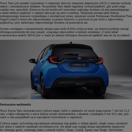
Nowy Yaris jest ponadto wyposażony w ulepszony aktywny tempomat adaptacyjny (ACC) o znacznie szybszej
reakcji i naturalniejszym działaniu. Na przykład Yaris będzie łagodniej wytracał prędkość, gdy przed niego
wjedzie inny samochód. Kierowca ma też możliwość ustawienia większego dystansu od auta poprzedzającego,
a układ redukcji prędkości w zakręcie aktywuje się nieco wcześniej. Tempomat posiada także funkcję
niebezpiecznego manewru wyprzedzania z niewłaściwej strony, natomiast system Preliminary Deceleration/Turn
Signal Linked Control jest odpowiedzialny za pomoc kierowcy w powrocie na pas ruchu z odpowiednią
prędkością i przy zachowaniu odpowiedniego dystansu od pozostałych aut.
System ostrzegania o niezamierzonej zmianie pasa ruchu (LDA) wykrywa teraz, czy kierowca próbuje ominąć
zbliżającą przeszkodę lub inny pojazd, wyłączając odpowiednio wcześniej ostrzeżenie. Z kolei układ
rozpoznawania znaków (RSA) jest w stanie po jednym kliknięciu dostosować prędkość auta do tej na znakach.
Doskonalsze multimedia
Nowa Toyota Yaris otrzymała nowe cyfrowe zegary, które w zależności od wersji mają rozmiar 7 cali lub 12,3
cala, a także wzbogacony o nowe funkcje system multimedialny z ekranem o przekątnej 9 lub 10,5 cala, przy
czym w obu przypadkach są to największe wyświetlacze w segmencie.
Cyfrowe zegary wyświetlają najważniejsze informacje oraz grafiki w dobrej jakości, dzięki czemu czytelność
jest dobra w każdych warunkach oświetleniowych. Ich układ oraz wygląd można samodzielnie dopasować
do własnego gustu, wybierając jeden z czterech trybów: Smart, Casual, Sporty oraz Tough. Wyświetlacz