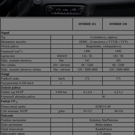
HYBRID 115
HYBRID 130
Napęd
Typ
3-cylindrowy, rzędowy
Mechanizm zaworów
DOHC, 12-zaworowy z VVT-IE i VVT-i
Wtrysk paliwa
Bezpośredni, wielopunktowy
3
1490
1490
Pojemność (cm
)
Łączna moc
KM/kW
116 / 85
130 / 96
Maks. moment obrotowy
Nm
141
185
Moc silnika
kW / obr/min
68 / 5500
68 / 5500
Maks. moment obrotowy silnika
Nm / obr/min
120 / 3600-4800
120 / 3600-4800
Osiągi
Prędkość maks.
km/h
175
175
Przyspieszenie 0-100 km/h
s
Zużycie paliwa
Średnio wg WLTP
l/100 km
4,1-4,9
4,2-5,1
Pojemność zbiornika paliwa
36
Emisja CO
2
Norma emisji spalin
EURO 6 AP
Cykl mieszany WLTP
g/km
92-112
96-116
Podwozie
Przednie zawieszenie
Kolumny MacPhersona
Tylne zawieszenie
Belka skrętna
Układ kierowniczy
Rack&Pinion
Maksymalny zakres
1,73 obrotu