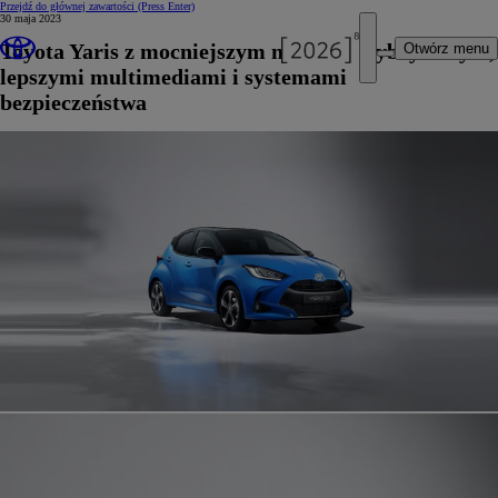
Przejdź do głównej zawartości
(Press Enter)
30 maja 2023
Toyota Yaris z mocniejszym napędem hybrydowym,
Otwórz menu
lepszymi multimediami i systemami
bezpieczeństwa