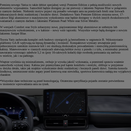
Premiera nowego Yarisa to także debiut specjalnej wersji Premiere Edition z pełnią możliwości nowych
elementów wyposażenia. Samochód będzie dostępny po raz pierwszy z lakierem Neptune Blue w połączeniu
z czarnym dachem. Niebieski motyw pojawi się ponadto wewnątrz auta na przeżyciach foteli oraz listwach
dekoracyjnych deski rozdzielczej i boczków drzwi. Dodatkowo Yaris Premiere Edition otrzyma nowe, 17-
calowe felgi aluminiowe o maszynowym wykończeniu oraz będzie dostępny w dwóch innych dwukolorowych
wariantach z czarnym dachem i lakierami Platinum Pearl White oraz Silver Metallic.
W wersjach Comfort oraz Style zobaczymy nowe, pięcioramienne felgi aluminiowe ze srebrnym lub
maszynowym wykończeniem, a w kabinie – nowy wzór tapicerki. Wszystkie wersje będą dostępne z nowym
lakierem Juniper Blue.
Toyota Yaris zachowała komplet cech budowy czyniących ją bestsellerem w segmencie B. Wykorzystanie
platformy GA-B wpływają na lepszą dynamikę i zwinność. Kompaktowe wymiary zewnętrzne przy
jednoczesnym szerokim rozstawie kół i osi skutkują doskonałym prowadzeniem i niezwykłą przestronnością
kabiny. Manewrowanie w ciasnych miejscach ułatwiają krótkie zwisy z przodu i z tyłu, a minimalny promień
zawracania wynoszący zaledwie 5,2 m (przy 16-calowych kołach) daje swobodę poruszania się zarówno
w mieście, jak i na parkingu.
Wnętrze wyróżnia się minimalizmem, cechuje je wysoka jakość wykonania, a przestrzeń sprawia wrażenie
samochodu wyższej klasy. Kabina jest przemyślana pod kątem komfortu i estetyki, obfituje w przyjemne
w dotyku detale, takie jak miękkie wykończenie deski rozdzielczej i bocznych paneli drzwi. Szeroka konsola
środkowa, umieszczone nisko zegary przed kierowcą oraz niewielka, sportowa kierownica nadają mu wyjątkowy
charakter.
*Wszystkie dane techniczne są przed homologacją. Ostateczna specyfikacja pojazdu zostanie potwierdzona
w momencie wprowadzania auta na rynek.