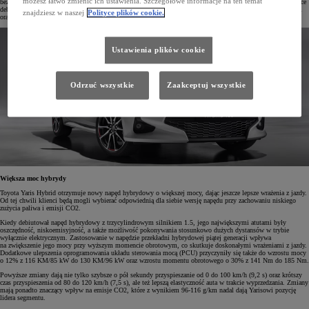
możesz łatwo zmienić ich ustawienia. Szczegółowe informacje na ten temat
bezpieczeństwa Toyota T-Mate, w tym najnowszą generacją Toyota Safety Sense. Yaris Hybrid to także miejsce
debiutu nowych zegarów cyfrowych, systemu multimedialnego Toyota Smart Connect z większymi ekranami
znajdziesz w naszej
Polityce plików cookie.
oraz cyfrowego kluczyka. Początek rezerwacji online nowej Toyoty Yaris ma nastąpić w lipcu.
Ustawienia plików cookie
Odrzuć wszystkie
Zaakceptuj wszystkie
Większa moc hybrydy
Toyota Yaris Hybrid otrzymuje nowy napęd hybrydowy o większej mocy, dając jeszcze lepsze wrażenia z jazdy.
Od tej chwili klienci będą mogli wybierać odpowiednią dla siebie wersję napędu przy zachowaniu niskiego
zużycia paliwa i emisji CO2.
Kiedy debiutował napęd hybrydowy z trzycylindrowym silnikiem 1.5, jego największymi atutami były
oszczędność, niskoemisyjność, a także możliwość pokonywania stosunkowo dużych dystansów w trybie
wyłącznie elektrycznym. Zastosowanie w napędzie przekładni hybrydowej piątej generacji wpływa
na zwiększenie jego mocy przy wyższym momencie obrotowym, co skutkuje doskonałymi wrażeniami z jazdy.
Dodatkowe ulepszenia oprogramowania układu sterowania mocą (PCU) przyczyniły się także do wzrostu mocy
o 12% z 116 KM/85 kW do 130 KM/96 kW oraz wzrostu momentu obrotowego o 30% z 141 Nm do 185 Nm.
Powyższe zmiany dają nie tylko szybsze o pół sekundy przyspieszanie od 0 do 100 km/h (9,2 s) oraz krótszy
czas przyspieszenia od 80 do 120 km/h (7,5 s), ale też lepszą elastyczność auta w trakcie wyprzedzania. Zmiany
mają ponadto znaczący wpływ na emisje CO2, które z wynikiem 96-116 g/km nadal dają Yarisowi pozycję
lidera segmentu.